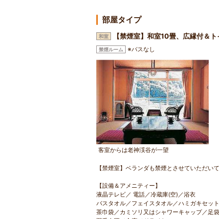
部屋タイプ
【禁煙室】和室10畳、広縁付＆ト
和室
※バスなし
禁煙ルーム
客室からは老神渓谷が一望
【禁煙室】ベランダも禁煙とさせていただい
【設備＆アメニティー】
液晶テレビ／ 電話／冷蔵庫(空)／浴衣
バスタオル／フェイスタオル／ハミガキセッ
茶巾袋／カミソリ又はシャワーキャップ／足