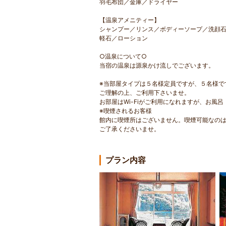
羽毛布団／金庫／ドライヤー
【温泉アメニティー】
シャンプー／リンス／ボディーソープ／洗顔
軽石／ローション
○温泉について○
当宿の温泉は源泉かけ流しでございます。
※当部屋タイプは５名様定員ですが、５名様で
ご理解の上、ご利用下さいませ。
お部屋はWi-Fiがご利用になれますが、お風
※喫煙されるお客様
館内に喫煙所はございません。喫煙可能なの
ご了承くださいませ。
プラン内容