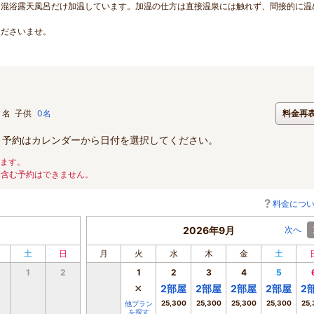
に混浴露天風呂だけ加温しています。加温の仕方は直接温泉には触れず、間接的に温
くださいませ。
名
子供
0名
料金再
。予約はカレンダーから日付を選択してください。
ります。
を含む予約はできません。
料金につ
2026年9月
次へ
土
日
月
火
水
木
金
土
1
2
1
2
3
4
5
×
2
部屋
2
部屋
2
部屋
2
部屋
2
25,300
25,300
25,300
25,300
25,
他プラン
を探す