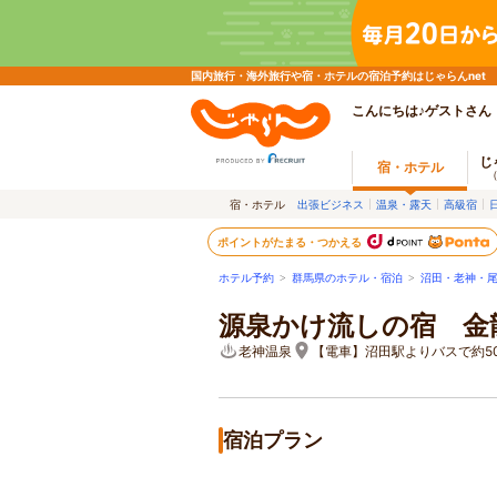
国内旅行・海外旅行や宿・ホテルの宿泊予約はじゃらんnet
こんにちは♪ゲストさん
じ
宿・ホテル
宿・ホテル
出張ビジネス
温泉・露天
高級宿
ポイントがたまる・つかえる
ホテル予約
>
群馬県のホテル・宿泊
>
沼田・老神・
源泉かけ流しの宿 金
老神温泉
【電車】沼田駅よりバスで約5
宿泊プラン