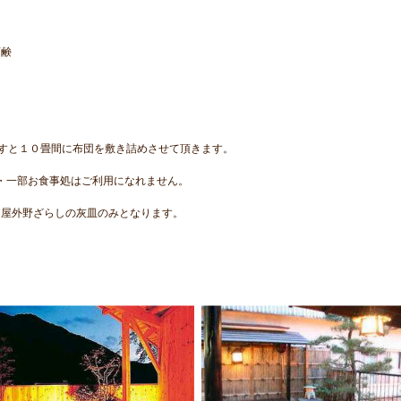
石鹸
すと１０畳間に布団を敷き詰めさせて頂きます。
呂・一部お食事処はご利用になれません。
は屋外野ざらしの灰皿のみとなります。