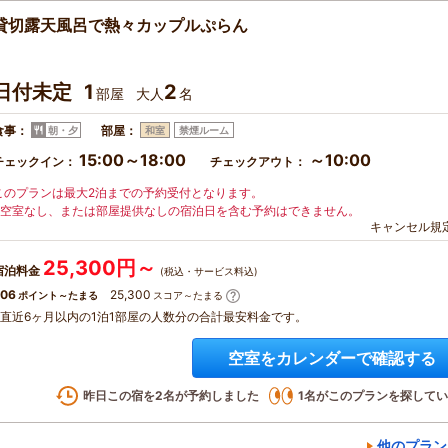
貸切露天風呂で熱々カップルぷらん
日付未定
1
2
部屋
大人
名
食事：
部屋：
朝・夕
和室
禁煙ルーム
15:00～18:00
～10:00
チェックイン：
チェックアウト：
このプランは最大2泊までの予約受付となります。
※空室なし、または部屋提供なしの宿泊日を含む予約はできません。
キャンセル規
25,300円～
宿泊料金
(税込・サービス料込)
06
25,300
ポイント～たまる
スコア～たまる
※直近6ヶ月以内の1泊1部屋の人数分の合計最安料金です。
空室をカレンダーで確認する
昨日この宿を
2
名が予約しました
1
名がこのプランを探してい
他のプラン