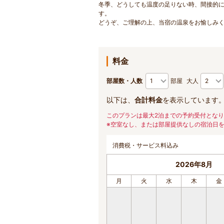
冬季、どうしても温度の足りない時、間接的
す。
どうぞ、ご理解の上、当宿の温泉をお愉しみ
料金
部屋数・人数
部屋
大人
以下は、
合計料金
を表示しています
このプランは最大2泊までの予約受付とな
※空室なし、または部屋提供なしの宿泊日
消費税・サービス料込み
2026年8月
月
火
水
木
金