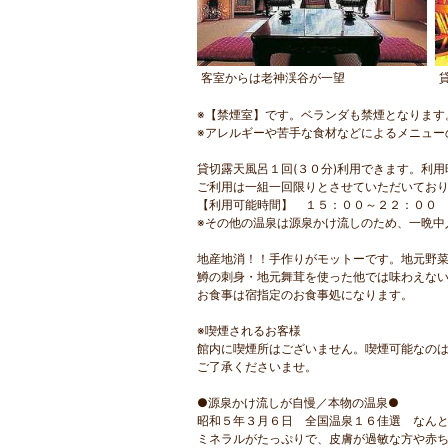
客室からは老神渓谷が一望
※【禁煙室】です。ベランダも禁煙となります
※アレルギーや苦手な食材などによるメニュー
貸切露天風呂１回(３０分)利用できます。利
ご利用は一組一回限りとさせていただいてお
【利用可能時間】 １５：００～２２：００
※その他の温泉は源泉かけ流しのため、一晩中
地産地消！！手作りがモットーです。地元野
鱒の刺身・地元舞茸を使った他では味わえな
お食事は宿指定のお食事処になります。
※喫煙されるお客様
館内に喫煙所はございません。喫煙可能なの
ご了承くださいませ。
●源泉かけ流しが自慢／本物の温泉●
昭和５年３月６日 全国温泉１６佳選 なん
ミネラルがたっぷりで、皮膚が過敏な方や赤