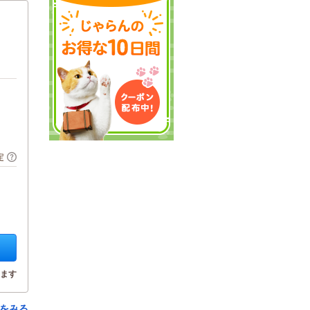
定
ます
をみる