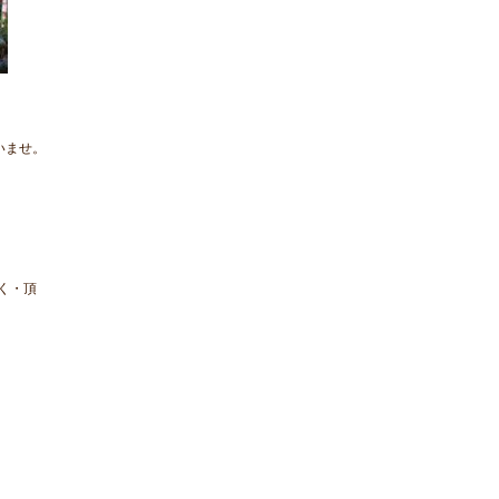
いませ。
く・頂