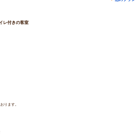
イレ付きの客室
ております。
ト
袋