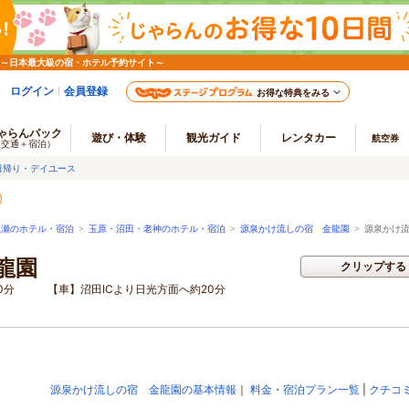
 ～日本最大級の宿・ホテル予約サイト～
ログイン
会員登録
お得な特典をみる
ゃらんパック
遊び・体験
観光ガイド
レンタカー
航空券
（交通＋宿泊）
日帰り・デイユース
尾瀬のホテル・宿泊
>
玉原・沼田・老神のホテル・宿泊
>
源泉かけ流しの宿 金龍園
>
源泉かけ流
龍園
クリップする
0分 【車】沼田ICより日光方面へ約20分
源泉かけ流しの宿 金龍園の基本情報
｜
料金・宿泊プラン一覧
|
クチコ