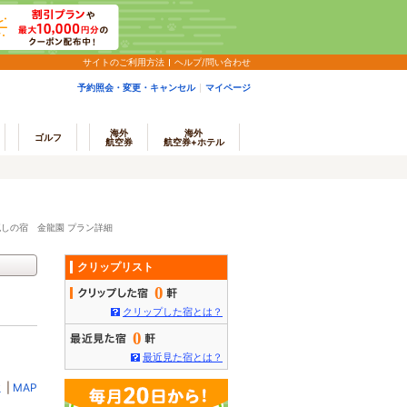
サイトのご利用方法
ヘルプ/問い合わせ
予約照会・変更・キャンセル
マイページ
海外
海外
ゴルフ
航空券
航空券+ホテル
しの宿 金龍園 プラン詳細
クリップリスト
0
クリップした宿とは？
0
最近見た宿とは？
ミ
|
MAP