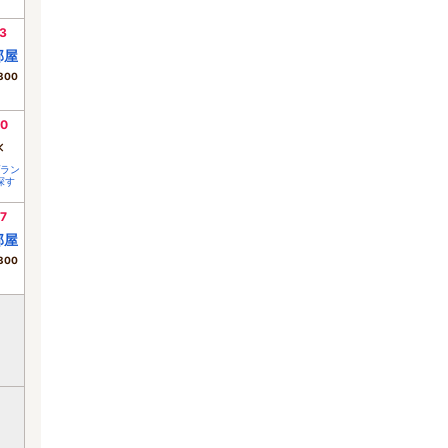
3
部屋
300
0
×
ラン
探す
7
部屋
300