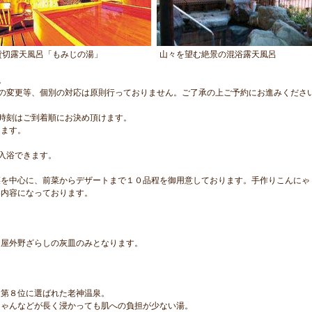
貸切露天風呂「もみじの湯」
山々を望む絶景の混浴露天風呂
。
の変更等、個別の対応は原則行っておりません。ご了承の上ご予約にお進みくださ
用時刻はご到着順にお決め頂けます。
ります。
入浴できます。
菜を中心に、前菜からデザートまで１０品程を御用意しております。手作りこんにゃ
い内容になっております。
は屋外野ざらしの灰皿のみとなります。
と第８位に選ばれた老神温泉。
ちゃんなどが長く浸かっても肌への負担が少ない湯。