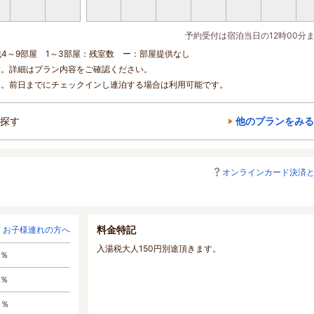
予約受付は宿泊当日の12時00分
残4～9部屋 1～3部屋：残室数 ー：部屋提供なし
す。詳細はプラン内容をご確認ください。
ん。前日までにチェックインし連泊する場合は利用可能です。
探す
他のプランをみる
オンラインカード決済
料金特記
お子様連れの方へ
入湯税大人150円別途頂きます。
0％
0％
0％