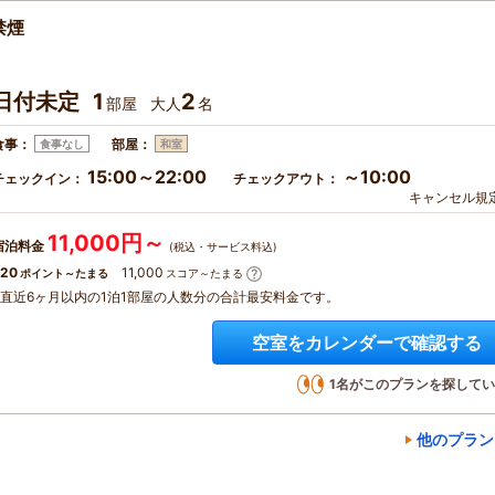
禁煙
日付未定
1
2
部屋
大人
名
食事：
部屋：
食事なし
和室
15:00～22:00
～10:00
チェックイン：
チェックアウト：
キャンセル規
11,000円～
宿泊料金
(税込・サービス料込)
20
11,000
ポイント～たまる
スコア～たまる
※直近6ヶ月以内の1泊1部屋の人数分の合計最安料金です。
空室をカレンダーで確認する
1
名がこのプランを探してい
他のプラン