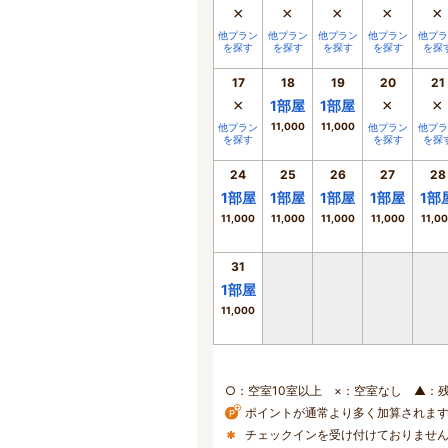
×
×
×
×
×
他プラン
他プラン
他プラン
他プラン
他プラ
を探す
を探す
を探す
を探す
を探
17
18
19
20
21
×
×
×
1
部屋
1
部屋
11,000
11,000
他プラン
他プラン
他プラ
を探す
を探す
を探
24
25
26
27
28
1
部屋
1
部屋
1
部屋
1
部屋
1
部
11,000
11,000
11,000
11,000
11,0
31
1
部屋
11,000
○：空室10室以上 ×：空室なし ▲：
ポイントが通常より多く加算されま
チェックインを受け付けておりませ