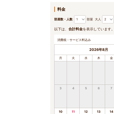
料金
部屋数・人数
部屋
大人
以下は、
合計料金
を表示しています
消費税・サービス料込み
2026年8月
月
火
水
木
金
3
4
5
6
7
10
11
12
13
14