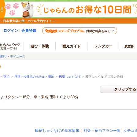
 ～日本最大級の宿・ホテル予約サイト～
ログイン
会員登録
お得な特典をみる
ゃらんパック
遊び・体験
観光ガイド
レンタカー
航空券
（交通＋宿泊）
日帰り・デイユース
ル・宿泊
>
河津・今井浜のホテル・宿泊
>
民宿しゃくなげ
>
民宿しゃくなげ プラン詳細
クリップする
よりタクシー15分、車：東名沼津ＩＣより80分
民宿しゃくなげの基本情報
｜
料金・宿泊プラン一覧
|
クチコ