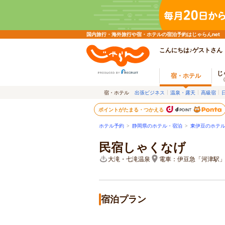
国内旅行・海外旅行や宿・ホテルの宿泊予約はじゃらんnet
こんにちは♪ゲストさん
じ
宿・ホテル
宿・ホテル
出張ビジネス
温泉・露天
高級宿
ポイントがたまる・つかえる
ホテル予約
>
静岡県のホテル・宿泊
>
東伊豆のホテ
民宿しゃくなげ
大滝・七滝温泉
電車：伊豆急「河津駅」
宿泊プラン