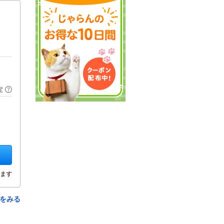
定
ます
をみる