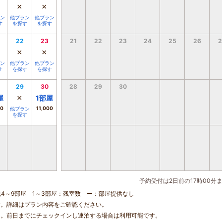
×
×
ン
他プラン
他プラン
す
を探す
を探す
22
23
21
22
23
24
25
26
2
×
×
ン
他プラン
他プラン
す
を探す
を探す
29
30
28
29
30
×
屋
1
部屋
00
11,000
他プラン
を探す
予約受付は2日前の17時00分
残4～9部屋 1～3部屋：残室数 ー：部屋提供なし
す。詳細はプラン内容をご確認ください。
ん。前日までにチェックインし連泊する場合は利用可能です。