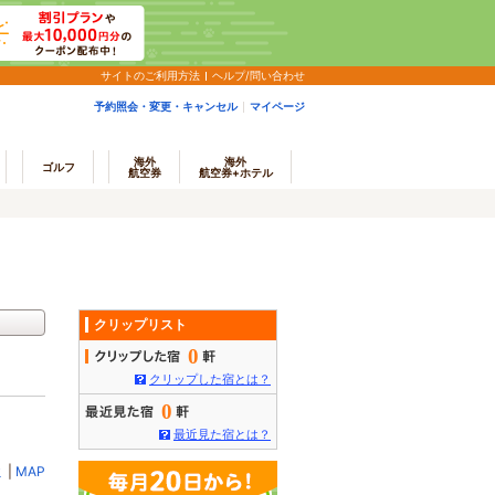
サイトのご利用方法
ヘルプ/問い合わせ
予約照会・変更・キャンセル
マイページ
海外
海外
ゴルフ
航空券
航空券+ホテル
クリップリスト
0
クリップした宿とは？
0
最近見た宿とは？
ミ
|
MAP