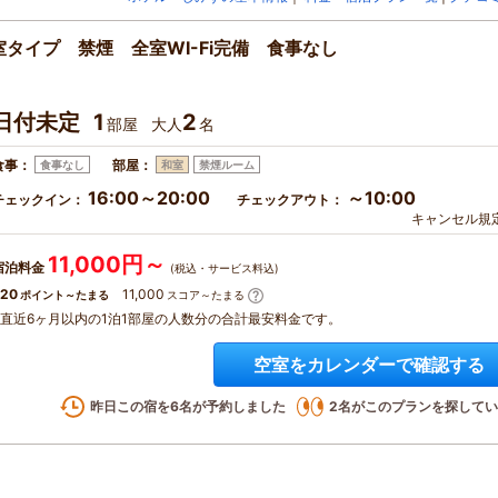
タイプ 禁煙 全室WI-Fi完備 食事なし
日付未定
1
2
部屋
大人
名
食事：
部屋：
食事なし
和室
禁煙ルーム
16:00～20:00
～10:00
チェックイン：
チェックアウト：
キャンセル規
11,000円～
宿泊料金
(税込・サービス料込)
20
11,000
ポイント～たまる
スコア～たまる
※直近6ヶ月以内の1泊1部屋の人数分の合計最安料金です。
空室をカレンダーで確認する
昨日この宿を
6
名が予約しました
2
名がこのプランを探してい