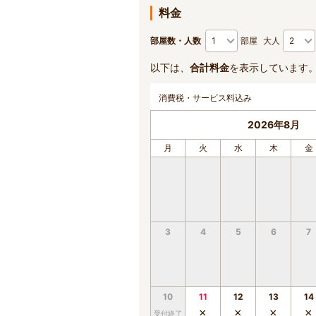
料金
部屋数・人数
部屋
大人
以下は、
合計料金
を表示しています
消費税・サービス料込み
2026年8月
月
火
水
木
金
3
4
5
6
7
10
11
12
13
14
×
×
×
×
受付終了