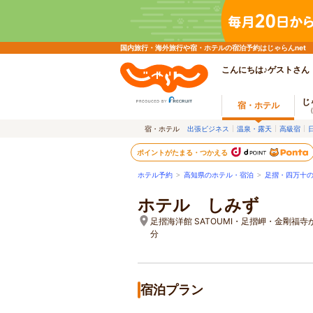
国内旅行・海外旅行や宿・ホテルの宿泊予約はじゃらんnet
こんにちは♪ゲストさん
じ
宿・ホテル
宿・ホテル
出張ビジネス
温泉・露天
高級宿
ポイントがたまる・つかえる
ホテル予約
>
高知県のホテル・宿泊
>
足摺・四万十
ホテル しみず
足摺海洋館 SATOUMI・足摺岬・金剛福寺
分
宿泊プラン