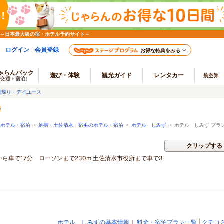
 ～日本最大級の宿・ホテル予約サイト～
ログイン
会員登録
お得な特典をみる
ゃらんパック
遊び・体験
観光ガイド
レンタカー
航空券
（交通＋宿泊）
日帰り・デイユース
のホテル・宿泊
>
足摺・土佐清水・宿毛のホテル・宿泊
>
ホテル しみず
>
ホテル しみず プラ
クリップする
から車で17分 ローソンまで230m 土佐清水市役所まで車で3
ホテル しみずの基本情報
｜
料金・宿泊プラン一覧
|
クチコ