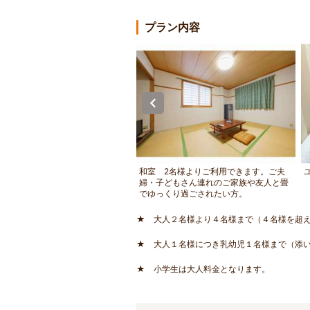
プラン内容
交通量が少なくゆっくりくつろげ
和室 2名様よりご利用できます。ご夫
の宿です。
婦・子どもさん連れのご家族や友人と畳
でゆっくり過ごされたい方。
★ 大人２名様より４名様まで（４名様を超
★ 大人１名様につき乳幼児１名様まで（添
★ 小学生は大人料金となります。