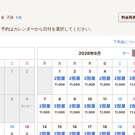
名
子供
0名
料金再
。予約はカレンダーから日付を選択してください。
料金につ
2026年9月
次へ
土
日
月
火
水
木
金
土
1
2
1
2
3
4
5
2
部屋
2
部屋
2
部屋
2
部屋
2
部屋
2
11,000
11,000
11,000
11,000
11,000
11,
8
9
7
8
9
10
11
12
1
2
部屋
2
部屋
2
部屋
2
部屋
2
部屋
2
部屋
2
受付終了
11,000
11,000
11,000
11,000
11,000
11,000
11,
15
16
14
15
16
17
18
19
2
×
×
2
部屋
2
部屋
2
部屋
2
部屋
2
部屋
2
部屋