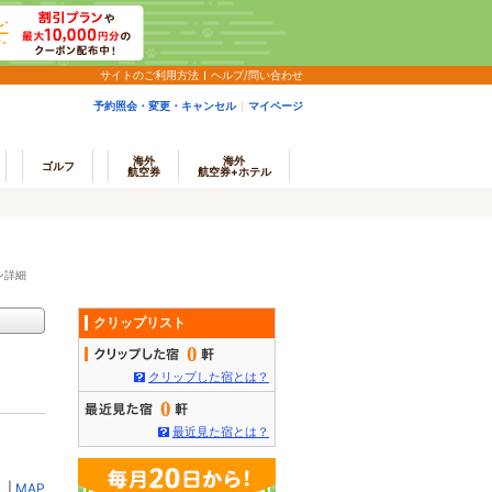
サイトのご利用方法
ヘルプ/問い合わせ
予約照会・変更・キャンセル
マイページ
海外
海外
ゴルフ
航空券
航空券+ホテル
ン詳細
クリップリスト
0
クリップした宿とは？
0
最近見た宿とは？
ミ
|
MAP