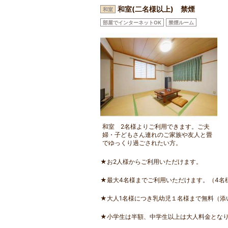
和室(二名様以上) 禁煙
和室
部屋でインターネットOK
禁煙ルーム
和室 2名様よりご利用できます。ご夫
婦・子どもさん連れのご家族や友人と畳
でゆっくり過ごされたい方。
★お2人様からご利用いただけます。
★最大4名様までご利用いただけます。（4名
★大人1名様につき乳幼児１名様まで無料（添
★小学生は半額、中学生以上は大人料金とな