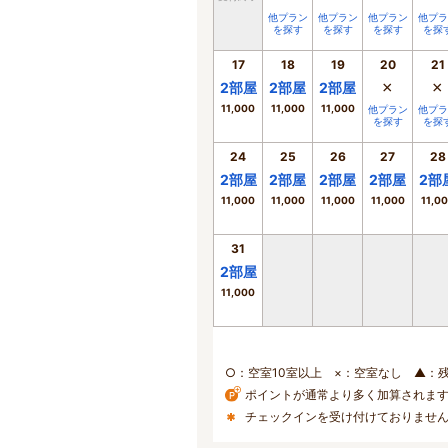
他プラン
他プラン
他プラン
他プラ
を探す
を探す
を探す
を探
17
18
19
20
21
×
×
2
部屋
2
部屋
2
部屋
11,000
11,000
11,000
他プラン
他プラ
を探す
を探
24
25
26
27
28
2
部屋
2
部屋
2
部屋
2
部屋
2
部
11,000
11,000
11,000
11,000
11,0
31
2
部屋
11,000
○：空室10室以上 ×：空室なし ▲：
ポイントが通常より多く加算されま
チェックインを受け付けておりませ