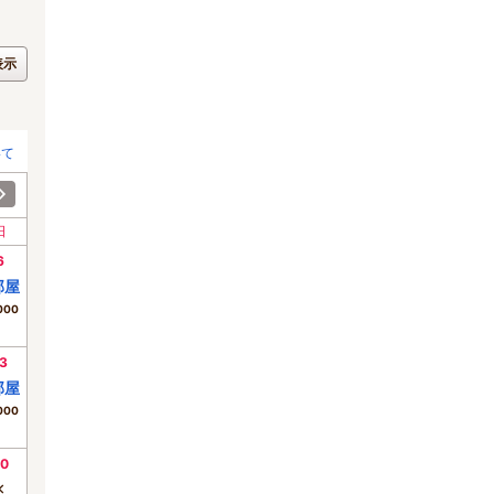
表示
いて
日
6
部屋
000
3
部屋
000
0
×