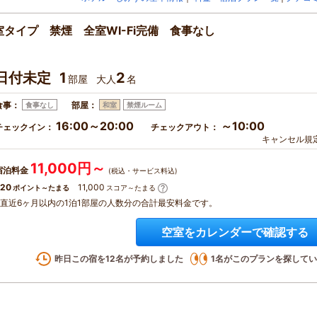
タイプ 禁煙 全室WI-Fi完備 食事なし
日付未定
1
2
部屋
大人
名
食事：
部屋：
食事なし
和室
禁煙ルーム
16:00～20:00
～10:00
チェックイン：
チェックアウト：
キャンセル規
11,000円～
宿泊料金
(税込・サービス料込)
20
11,000
ポイント～たまる
スコア～たまる
※直近6ヶ月以内の1泊1部屋の人数分の合計最安料金です。
空室をカレンダーで確認する
昨日この宿を
12
名が予約しました
1
名がこのプランを探してい