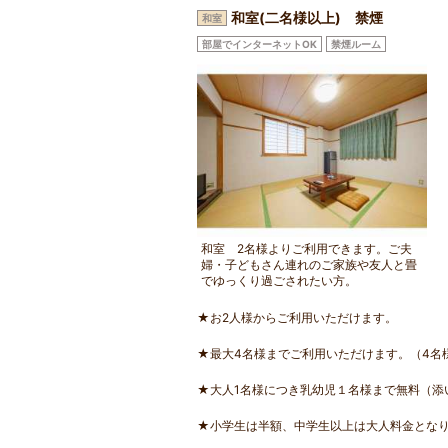
和室(二名様以上) 禁煙
和室
部屋でインターネットOK
禁煙ルーム
和室 2名様よりご利用できます。ご夫
婦・子どもさん連れのご家族や友人と畳
でゆっくり過ごされたい方。
★お2人様からご利用いただけます。
★最大4名様までご利用いただけます。（4名
★大人1名様につき乳幼児１名様まで無料（添
★小学生は半額、中学生以上は大人料金とな