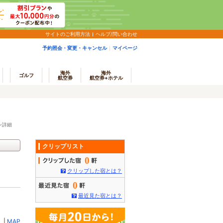
サイトのご利用方法
ヘルプ/問い合わせ
予約照会・変更・キャンセル
マイページ
海外
海外
ゴルフ
航空券
航空券+ホテル
ン詳細
クリップリスト
0
クリップした宿とは？
0
最近見た宿とは？
ミ
|
MAP