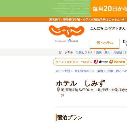
国内旅行・海外旅行や宿・ホテルの宿泊予約はじゃらんnet
こんにちは♪ゲストさん
じ
宿・ホテル
宿・ホテル
出張ビジネス
温泉・露天
高級宿
ポイントがたまる・つかえる
ホテル予約
>
高知県のホテル・宿泊
>
足摺・四万十
ホテル しみず
足摺海洋館 SATOUMI・足摺岬・金剛福寺
分
宿泊プラン