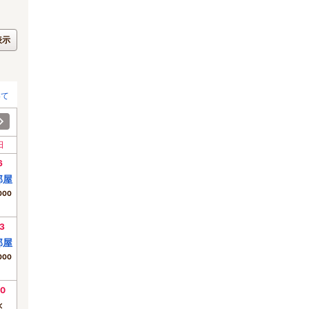
表示
いて
日
6
部屋
000
3
部屋
000
0
×