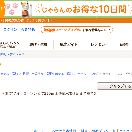
 ～日本最大級の宿・ホテル予約サイト～
ログイン
会員登録
お得な特典をみる
ゃらんパック
遊び・体験
観光ガイド
レンタカー
航空券
（交通＋宿泊）
日帰り・デイユース
のホテル・宿泊
>
足摺・土佐清水・宿毛のホテル・宿泊
>
ホテル しみず
>
ホテル しみず プラ
クリップする
から車で17分 ローソンまで230m 土佐清水市役所まで車で3
ホテル しみずの基本情報
｜
料金・宿泊プラン一覧
|
クチコ