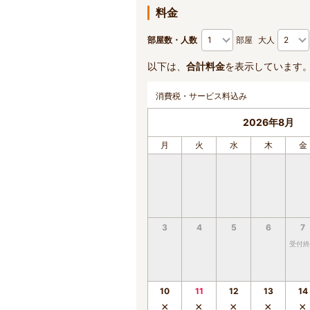
料金
部屋数・人数
部屋
大人
以下は、
合計料金
を表示しています
消費税・サービス料込み
2026年8月
月
火
水
木
金
3
4
5
6
7
受付終
10
11
12
13
14
×
×
×
×
×