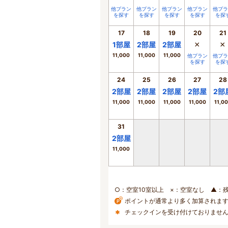
他プラン
他プラン
他プラン
他プラン
他プラ
を探す
を探す
を探す
を探す
を探
17
18
19
20
21
×
×
1
部屋
2
部屋
2
部屋
11,000
11,000
11,000
他プラン
他プラ
を探す
を探
24
25
26
27
28
2
部屋
2
部屋
2
部屋
2
部屋
2
部
11,000
11,000
11,000
11,000
11,0
31
2
部屋
11,000
○：空室10室以上 ×：空室なし ▲：
ポイントが通常より多く加算されま
チェックインを受け付けておりませ