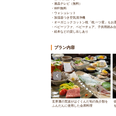
・液晶テレビ（無料）
・WIFI無料
・ウォシュレット
・加湿器つき空気清浄機
・オーガニックコットン枕「枕.一ツ星」もお
・ベビーソファ、ベビーチェア、子供用踏み
・絵本などの貸し出しあり
プラン内容
形文化財 武家屋敷門の水野門
玄界灘の荒波がはぐくんだ旬の魚介類を
ふんだんに使用した会席料理