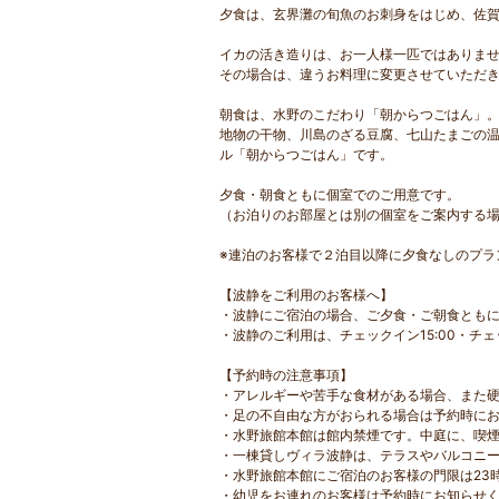
夕食は、玄界灘の旬魚のお刺身をはじめ、佐賀
イカの活き造りは、お一人様一匹ではありま
その場合は、違うお料理に変更させていただ
朝食は、水野のこだわり「朝からつごはん」
地物の干物、川島のざる豆腐、七山たまごの
ル「朝からつごはん」です。
夕食・朝食ともに個室でのご用意です。
（お泊りのお部屋とは別の個室をご案内する
※連泊のお客様で２泊目以降に夕食なしのプラ
【波静をご利用のお客様へ】
・波静にご宿泊の場合、ご夕食・ご朝食とも
・波静のご利用は、チェックイン15:00・チェック
【予約時の注意事項】
・アレルギーや苦手な食材がある場合、また
・足の不自由な方がおられる場合は予約時に
・水野旅館本館は館内禁煙です。中庭に、喫
・一棟貸しヴィラ波静は、テラスやバルコニ
・水野旅館本館にご宿泊のお客様の門限は23
・幼児をお連れのお客様は予約時にお知らせ