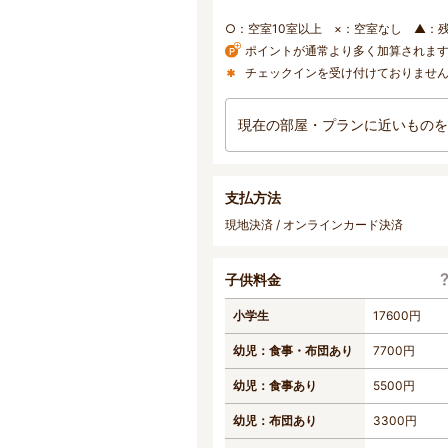
○：空室10室以上 ×：空室なし ▲：
ポイントが通常より多く加算されま
チェックインを受け付けておりませ
現在の部屋・プランに近いものを
支払方法
現地決済 / オンラインカード決済
子供料金
小学生
17600円
幼児：食事・布団あり
7700円
幼児：食事あり
5500円
幼児：布団あり
3300円