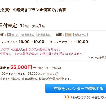
と佐賀牛の網焼きプラン◆個室でお食事
日付未定
1
1
部屋
大人
名
食事：
部屋：
朝・夕
朝/部屋出し
夕/部屋出し
和室
禁煙ルーム
16:00～19:00
～10:00
チェックイン：
チェックアウト：
このプランは最大1泊までの予約受付となります。
※空室なし、または部屋提供なしの宿泊日を含む予約はできません。
キャンセル規
55,000円～
宿泊料金
(税込・サービス料込)
,100
55,000
ポイント～たまる
スコア～たまる
※直近6ヶ月以内の1泊1部屋の人数分の合計最安料金です。
空室をカレンダーで確認する
1
名がこのプランを探してい