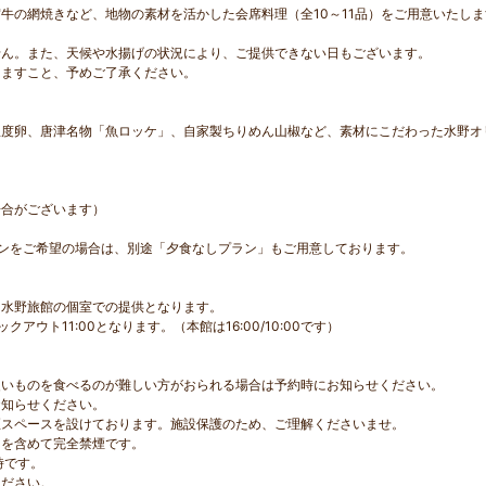
牛の網焼きなど、地物の素材を活かした会席料理（全10～11品）をご用意いたしま
せん。また、天候や水揚げの状況により、ご提供できない日もございます。
きますこと、予めご了承ください。
。
温度卵、唐津名物「魚ロッケ」、自家製ちりめん山椒など、素材にこだわった水野オ
場合がございます）
ンをご希望の場合は、別途「夕食なしプラン」もご用意しております。
に水野旅館の個室での提供となります。
アウト11:00となります。（本館は16:00/10:00です）
硬いものを食べるのが難しい方がおられる場合は予約時にお知らせください。
お知らせください。
煙スペースを設けております。施設保護のため、ご理解くださいませ。
ーを含めて完全禁煙です。
時です。
ください。