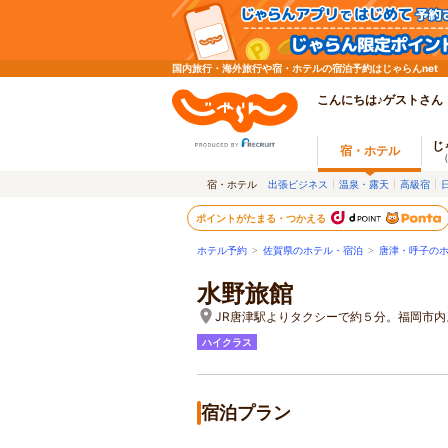
国内旅行・海外旅行や宿・ホテルの宿泊予約はじゃらんnet
こんにちは♪ゲストさん
じ
宿・ホテル
宿・ホテル
出張ビジネス
温泉・露天
高級宿
ポイントがたまる・つかえる
ホテル予約
>
佐賀県のホテル・宿泊
>
唐津・呼子の
水野旅館
JR唐津駅よりタクシーで約５分。福岡市
ハイクラス
宿泊プラン