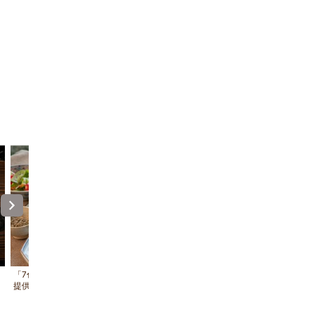
「7色のこだわり 朝からつごはん」を
【1階】オーシャンビューテラス付
提供しています
10畳/ テラスからは唐津の海を一
ます