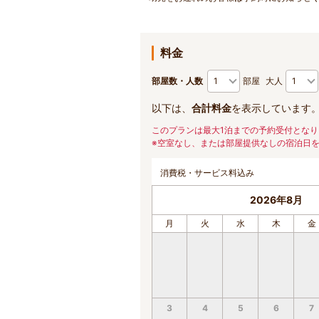
料金
部屋数・人数
部屋
大人
以下は、
合計料金
を表示しています
このプランは最大1泊までの予約受付となり
※空室なし、または部屋提供なしの宿泊日
消費税・サービス料込み
2026年8月
月
火
水
木
金
3
4
5
6
7