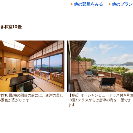
他の部屋をみる
他のプラン
き和室10畳
本館10畳/梅の間目の前には、唐津の美し
【1階】オーシャンビューテラス付き和
い景色が広がります
10畳/ テラスからは唐津の海を一望でき
ます