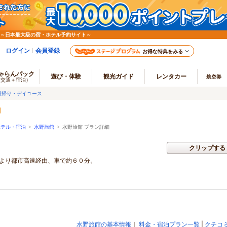
 ～日本最大級の宿・ホテル予約サイト～
ログイン
会員登録
お得な特典をみる
ゃらんパック
遊び・体験
観光ガイド
レンタカー
航空券
（交通＋宿泊）
日帰り・デイユース
ホテル・宿泊
>
水野旅館
>
水野旅館 プラン詳細
クリップする
内より都市高速経由、車で約６０分。
水野旅館の基本情報
｜
料金・宿泊プラン一覧
|
クチコ