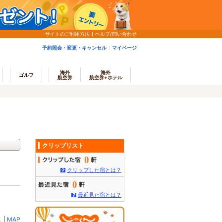
サイトのご利用方法
ヘルプ/問い合わせ
予約照会・変更・キャンセル
マイページ
海外
海外
ゴルフ
航空券
航空券+ホテル
クリップリスト
0
クリップした宿とは？
0
最近見た宿とは？
ミ
|
MAP