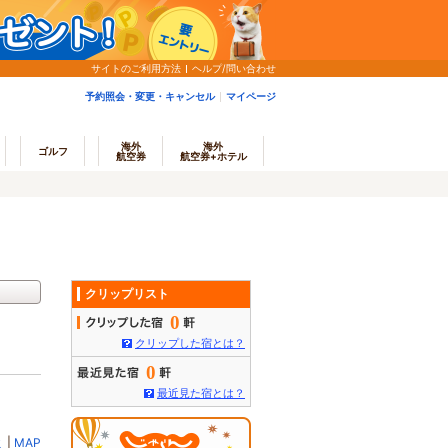
サイトのご利用方法
ヘルプ/問い合わせ
予約照会・変更・キャンセル
マイページ
海外
海外
ゴルフ
航空券
航空券+ホテル
クリップリスト
0
クリップした宿とは？
0
最近見た宿とは？
ミ
|
MAP