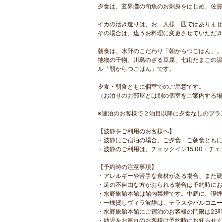
夕食は、玄界灘の旬魚のお刺身をはじめ、佐賀
イカの活き造りは、お一人様一匹ではありま
その場合は、違うお料理に変更させていただ
朝食は、水野のこだわり「朝からつごはん」
地物の干物、川島のざる豆腐、七山たまごの
ル「朝からつごはん」です。
夕食・朝食ともに個室でのご用意です。
（お泊りのお部屋とは別の個室をご案内する
※連泊のお客様で２泊目以降に夕食なしのプラ
【波静をご利用のお客様へ】
・波静にご宿泊の場合、ご夕食・ご朝食とも
・波静のご利用は、チェックイン15:00・チェック
【予約時の注意事項】
・アレルギーや苦手な食材がある場合、また
・足の不自由な方がおられる場合は予約時に
・水野旅館本館は館内禁煙です。中庭に、喫
・一棟貸しヴィラ波静は、テラスやバルコニ
・水野旅館本館にご宿泊のお客様の門限は23
・幼児をお連れのお客様は予約時にお知らせ