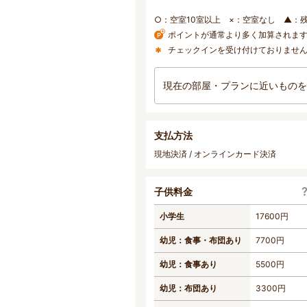
○：空室10室以上 ×：空室なし ▲：
ポイントが通常より多く加算されま
チェックインを受け付けておりませ
現在の部屋・プランに近いものを
支払方法
現地決済 / オンラインカード決済
子供料金
小学生
17600円
幼児：食事・布団あり
7700円
幼児：食事あり
5500円
幼児：布団あり
3300円