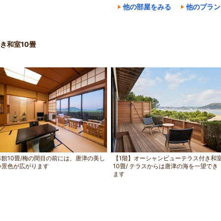
他の部屋をみる
他のプラン
き和室10畳
本館10畳/梅の間目の前には、唐津の美し
【1階】オーシャンビューテラス付き和
い景色が広がります
10畳/ テラスからは唐津の海を一望でき
ます