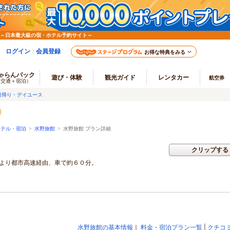
 ～日本最大級の宿・ホテル予約サイト～
ログイン
会員登録
お得な特典をみる
ゃらんパック
遊び・体験
観光ガイド
レンタカー
航空券
（交通＋宿泊）
日帰り・デイユース
ホテル・宿泊
>
水野旅館
>
水野旅館 プラン詳細
クリップする
内より都市高速経由、車で約６０分。
水野旅館の基本情報
｜
料金・宿泊プラン一覧
|
クチコ