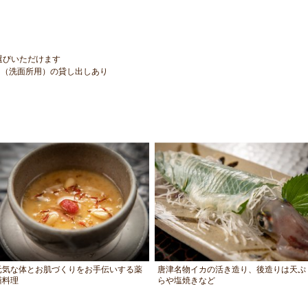
選びいただけます
台（洗面所用）の貸し出しあり
元気な体とお肌づくりをお手伝いする薬
唐津名物イカの活き造り、後造りは天ぷ
膳料理
らや塩焼きなど