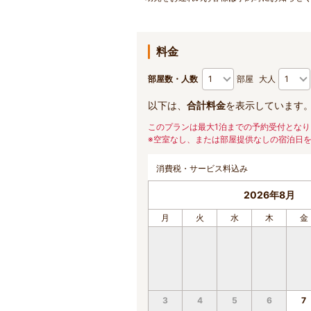
料金
部屋数・人数
部屋
大人
以下は、
合計料金
を表示しています
このプランは最大1泊までの予約受付となり
※空室なし、または部屋提供なしの宿泊日
消費税・サービス料込み
2026年8月
月
火
水
木
金
3
4
5
6
7