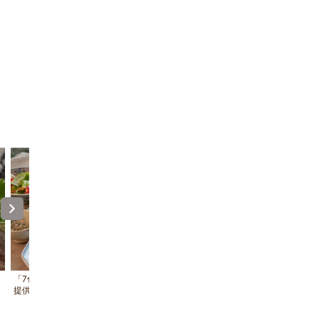
「7色のこだわり 朝からつごはん」を
【1階】オーシャンビューテラス付
提供しています
10畳/ テラスからは唐津の海を一
ます