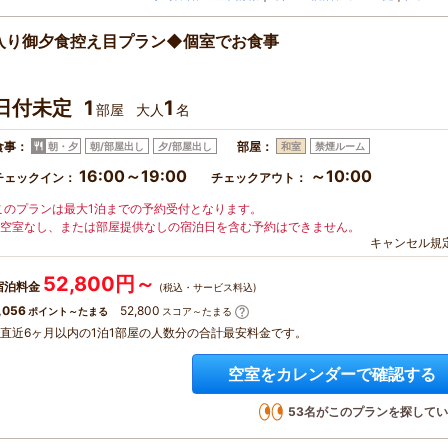
入り御夕食控え目プラン◆個室でお食事
日付未定
1
1
部屋
大人
名
食事：
部屋：
朝・夕
朝/部屋出し
夕/部屋出し
和室
禁煙ルーム
16:00～19:00
～10:00
チェックイン：
チェックアウト：
このプランは最大1泊までの予約受付となります。
※空室なし、または部屋提供なしの宿泊日を含む予約はできません。
キャンセル規
52,800円～
宿泊料金
(税込・サービス料込)
,056
52,800
ポイント～たまる
スコア～たまる
※直近6ヶ月以内の1泊1部屋の人数分の合計最安料金です。
空室をカレンダーで確認する
53
名がこのプランを探してい