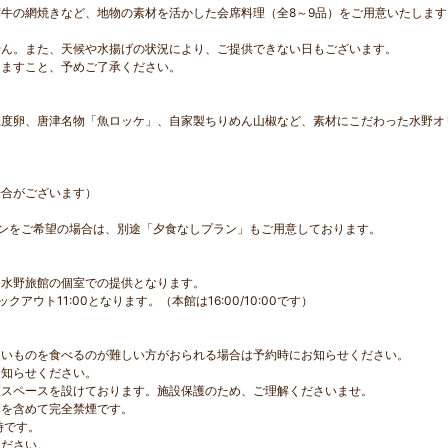
牛の網焼きなど、地物の素材を活かした会席料理（全8～9品）をご用意いたします
せん。また、天候や水揚げの状況により、ご提供できない日もございます。
きますこと、予めご了承ください。
。
温度卵、唐津名物「魚ロッケ」、自家製ちりめん山椒など、素材にこだわった水野オ
場合がございます）
ンをご希望の場合は、別途「夕食なしプラン」もご用意しております。
に水野旅館の個室での提供となります。
アウト11:00となります。（本館は16:00/10:00です）
硬いものを食べるのが難しい方がおられる場合は予約時にお知らせください。
お知らせください。
煙スペースを設けております。施設保護のため、ご理解くださいませ。
ーを含めて完全禁煙です。
時です。
ください。