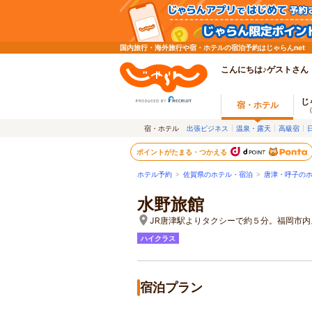
国内旅行・海外旅行や宿・ホテルの宿泊予約はじゃらんnet
こんにちは♪ゲストさん
じ
宿・ホテル
宿・ホテル
出張ビジネス
温泉・露天
高級宿
ポイントがたまる・つかえる
ホテル予約
>
佐賀県のホテル・宿泊
>
唐津・呼子の
水野旅館
JR唐津駅よりタクシーで約５分。福岡市
ハイクラス
宿泊プラン