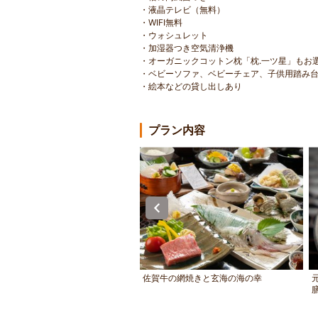
・液晶テレビ（無料）
・WIFI無料
・ウォシュレット
・加湿器つき空気清浄機
・オーガニックコットン枕「枕.一ツ星」もお
・ベビーソファ、ベビーチェア、子供用踏み
・絵本などの貸し出しあり
プラン内容
形文化財 武家屋敷門の水野門
佐賀牛の網焼きと玄海の海の幸