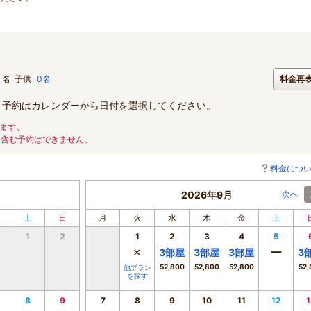
名
子供
0名
料金再
。予約はカレンダーから日付を選択してください。
ます。
を含む予約はできません。
料金につ
2026年9月
次へ
土
日
月
火
水
木
金
土
1
2
1
2
3
4
5
×
ー
3
部屋
3
部屋
3
部屋
3
52,800
52,800
52,800
52,
他プラン
を探す
8
9
7
8
9
10
11
12
1