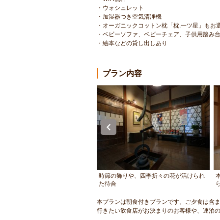
・ウォシュレット
・加湿器つき空気清浄機
・オーガニックコットン枕「枕.一ツ星」もお
・ベビーソファ、ベビーチェア、子供用踏み
・絵本などの貸し出しあり
プラン内容
、当館から徒歩で約5分
時節の飾りや、四季折々の花が活けられ
た待合
本プランは朝食付きプランです。ご夕食は含
行きたい飲食店がお決まりのお客様や、連泊