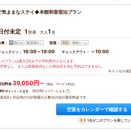
で気ままなステイ◆本館和室宿泊プラン
日付未定
1
1
部屋
大人
名
食事：
部屋：
朝のみ
朝/部屋出し
和室
禁煙ルーム
16:00～19:00
～10:00
チェックイン：
チェックアウト：
このプランは最大2泊までの予約受付となります。
※空室なし、または部屋提供なしの宿泊日を含む予約はできません。
キャンセル規
39,050円～
宿泊料金
(税込・サービス料込)
80
39,050
ポイント～たまる
スコア～たまる
※直近6ヶ月以内の1泊1部屋の人数分の合計最安料金です。
空室をカレンダーで確認する
1
名がこのプランを探してい