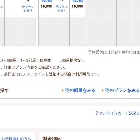
ー
×
×
39,050
39,050
ン
他プラン
他プラン
す
を探す
を探す
予約受付は1日前の18時00分
残4～9部屋 1～3部屋：残室数 ー：部屋提供なし
す。詳細はプラン内容をご確認ください。
ん。前日までにチェックインし連泊する場合は利用可能です。
探す
他の部屋をみる
他のプランをみる
オンラインカード決済
料金特記
お子様連れの方へ