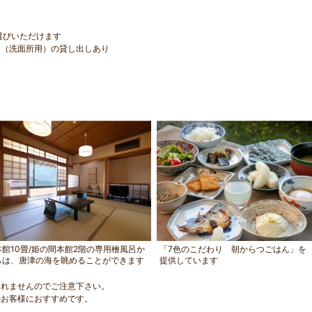
選びいただけます
台（洗面所用）の貸し出しあり
本館10畳/姫の間本館2階の専用檜風呂か
「7色のこだわり 朝からつごはん」を
らは、唐津の海を眺めることができます
提供しています
まれませんのでご注意下さい。
のお客様におすすめです。