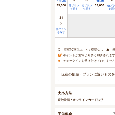
×
×
×
39,050
39,050
他プラン
他プラン
他プラ
を探す
を探す
を探
31
×
他プラン
を探す
○：空室10室以上 ×：空室なし ▲：
ポイントが通常より多く加算されま
チェックインを受け付けておりませ
現在の部屋・プランに近いものを
支払方法
現地決済 / オンラインカード決済
子供料金