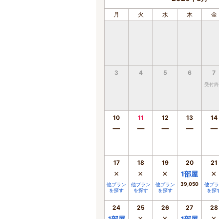
月
火
水
木
金
3
4
5
6
7
受付終
10
11
12
13
14
ー
ー
ー
ー
ー
17
18
19
20
21
×
×
×
×
1
部屋
39,050
他プラン
他プラン
他プラン
他プラ
を探す
を探す
を探す
を探
24
25
26
27
28
1
部屋
1
部屋