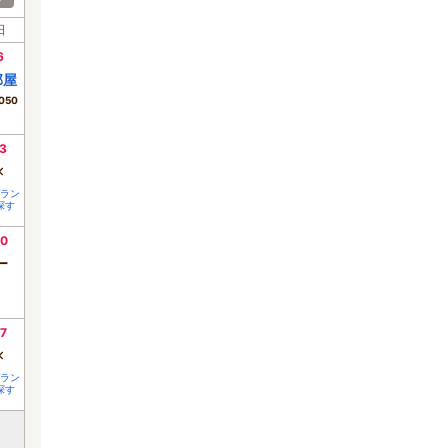
日
6
部屋
050
3
×
ラン
探す
0
ー
7
×
ラン
探す