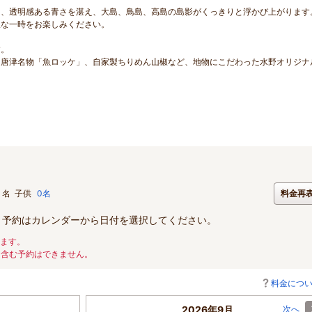
は、透明感ある青さを湛え、大島、鳥島、高島の島影がくっきりと浮かび上がります
沢な一時をお楽しみください。
す。
、唐津名物「魚ロッケ」、自家製ちりめん山椒など、地物にこだわった水野オリジナ
名
子供
0名
料金再
。予約はカレンダーから日付を選択してください。
ります。
を含む予約はできません。
料金につ
2026年9月
次へ