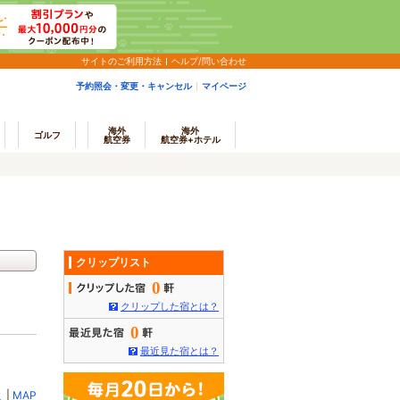
サイトのご利用方法
ヘルプ/問い合わせ
予約照会・変更・キャンセル
マイページ
海外
海外
ゴルフ
航空券
航空券+ホテル
クリップリスト
0
クリップした宿とは？
0
最近見た宿とは？
ミ
|
MAP