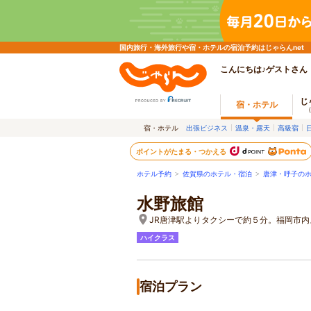
国内旅行・海外旅行や宿・ホテルの宿泊予約はじゃらんnet
こんにちは♪ゲストさん
じ
宿・ホテル
宿・ホテル
出張ビジネス
温泉・露天
高級宿
ポイントがたまる・つかえる
ホテル予約
>
佐賀県のホテル・宿泊
>
唐津・呼子の
水野旅館
JR唐津駅よりタクシーで約５分。福岡市
ハイクラス
宿泊プラン