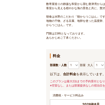
数寄屋造りの静謐な和室から望む唐津湾から
客室から見える穏やかな海の景色と共に、贅
朝食は水野のこだわり「朝からつごはん」で
地物の干物、ざる豆腐、地卵を使った温度卵
からつごはん」です。
門限は23時となっております。
あらかじめご了承ください。
料金
部屋数・人数
部屋
大人
以下は、
合計料金
を表示しています
このプランは最大2泊までの予約受付とな
※空室なし、または部屋提供なしの宿泊日
消費税・サービス料込み
2026年8月