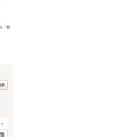
。
ル「朝
表示
いて