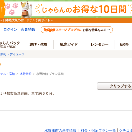
 ～日本最大級の宿・ホテル予約サイト～
ログイン
会員登録
お得な特典をみる
ゃらんパック
遊び・体験
観光ガイド
レンタカー
航空券
（交通＋宿泊）
日帰り・デイユース
ホテル・宿泊
>
水野旅館
>
水野旅館 プラン詳細
クリップする
内より都市高速経由、車で約６０分。
水野旅館の基本情報
｜
料金・宿泊プラン一覧
|
クチコ