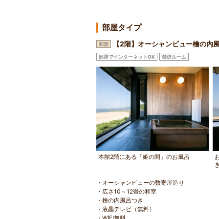
部屋タイプ
【2階】オーシャンビュー檜の内風
和室
部屋でインターネットOK
禁煙ルーム
本館2階にある「姫の間」のお風呂
・オーシャンビューの数寄屋造り
・広さ10～12畳の和室
・檜の内風呂つき
・液晶テレビ（無料）
・WIFI無料