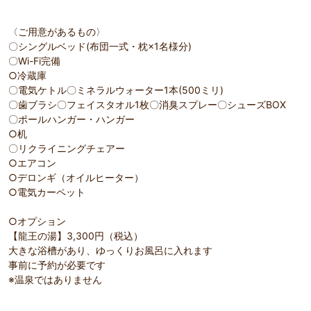
〈ご用意があるもの〉
〇シングルベッド(布団一式・枕×1名様分)
〇Wi-Fi完備
○冷蔵庫
〇電気ケトル〇ミネラルウォーター1本(500ミリ)
〇歯ブラシ〇フェイスタオル1枚〇消臭スプレー〇シューズBOX
〇ポールハンガー・ハンガー
○机
〇リクライニングチェアー
○エアコン
○デロンギ（オイルヒーター）
○電気カーペット
○オプション
【龍王の湯】3,300円（税込）
大きな浴槽があり、ゆっくりお風呂に入れます
事前に予約が必要です
※温泉ではありません