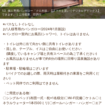
1
/
2
個人専用バンガロー「クロ木箱」【スマホを置いてデジタルデトックス】
できます。ミニ冷蔵庫、空調付
※バスなしトイレなし
お1人様専用のバンガロー(2024年1月新設)
※バンガロー室内にお風呂(シャワー)、トイレはありません
・トイレは外に出て向かい側に共有トイレがあります
・流し台、テーブル、イスはご自由にお使いください
(隣接しているキャンプ場と共有スペースの為ご了承ください)
・お風呂はありませんが車で約6分の場所に日帰り温泉施設があり
ます
・駐車場・駐輪場はございます
(バイクでのお越しの際、雨天時は屋根付きの東屋をご利用くだ
さい)
・ペット同伴でのご利用はできません
〈ご用意がある物〉
〇シングルベッド(布団一式・枕×1名様分)〇Wi-Fi完備〇ケトル〇ミ
ネラルウォーター1本(500ミリ)〇ポールハンガー・ハンガー〇エア