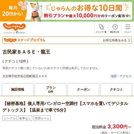
じゃらん
お得な特典をみる
古民家ＢＡＳＥ・龍王
(
クチコミ12件
)
有効クチコミ数に達していないためクチコミ評価は表示しておりません。
大分県宇佐市安心院町龍王４４５
地図・アクセス
プラン
施設情報
クーポン
クチコミ
0件
【秘密基地】個人専用バンガロー空調付【スマホを置いてデジタル
デトックス】【温泉まで車で5分】
シングル
食事なし
禁煙ルーム
3,300
円～
宿泊料金
（税込・サービス料込）