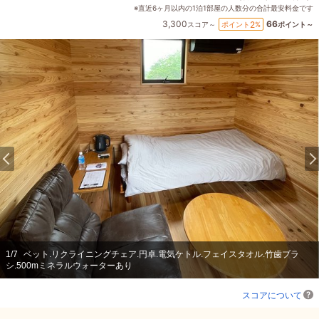
※直近6ヶ月以内の1泊1部屋の人数分の合計最安料金です
3,300
66
2
ポイント
%
スコア～
ポイント～
1
/
7
ベット.リクライニングチェア.円卓.電気ケトル.フェイスタオル.竹歯ブラ
シ.500mミネラルウォーターあり
スコアについて