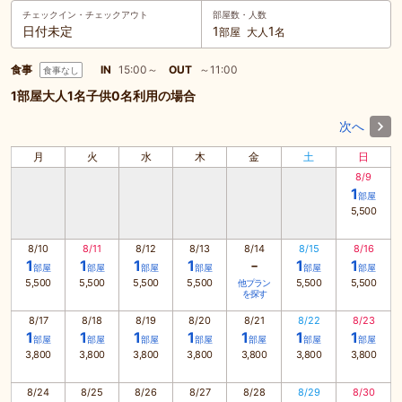
チェックイン・
チェックアウト
部屋数・人数
日付未定
1
1
部屋
大人
名
食事
IN
15:00～
OUT
～11:00
食事なし
1部屋大人1名子供0名利用の場合
次へ
月
火
水
木
金
土
日
8/9
1
部屋
5,500
8/10
8/11
8/12
8/13
8/14
8/15
8/16
-
1
1
1
1
1
1
部屋
部屋
部屋
部屋
部屋
部屋
5,500
5,500
5,500
5,500
5,500
5,500
他プラン
を探す
8/17
8/18
8/19
8/20
8/21
8/22
8/23
1
1
1
1
1
1
1
部屋
部屋
部屋
部屋
部屋
部屋
部屋
3,800
3,800
3,800
3,800
3,800
3,800
3,800
8/24
8/25
8/26
8/27
8/28
8/29
8/30