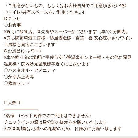
〈ご用意がないもの、もしくはお客様自身でご用意頂きたい物〉
〇トイレ(共有スペースをご利用ください)
○テレビ
〇お食事
※近くに飲食店、直売所やスーパーがございます（車で5分圏内）
※安心院葡萄酒工房様・縣屋酒造様・百笑一喜 安心院小さなワイン
工房様も周辺にございます
○お風呂(シャワー)
※車で約６分の場所に宇佐市安心院温泉センター様・その他に深見
温泉様・院内妙見温泉様等近くにございます
〇バスタオル・アメニティ
〇かゆみ止め等
〇救急セット
□人数□
――――――――
1名様 (ペット同伴でのご利用はできません)
チェックインの際は身分証の提示をお願いいたします
※22:00以降は地域への配慮のため、お静かにお願い致します