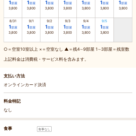
1
1
1
1
1
1
1
部屋
部屋
部屋
部屋
部屋
部屋
部屋
3,800
3,800
3,800
3,800
3,800
3,800
3,800
8/31
9/1
9/2
9/3
9/4
9/5
1
1
1
1
1
1
部屋
部屋
部屋
部屋
部屋
部屋
3,800
3,800
3,800
3,800
3,800
3,800
○＝空室10室以上 ×＝空室なし ▲＝残4∼9部屋 1∼3部屋＝残室数
上記料金は消費税・サービス料を含みます。
支払い方法
オンラインカード決済
料金特記
なし
食事
食事なし