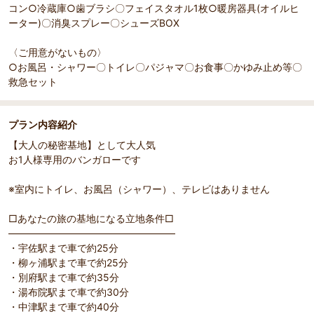
コン○冷蔵庫○歯ブラシ〇フェイスタオル1枚○暖房器具(オイルヒ
ーター)〇消臭スプレー〇シューズBOX
〈ご用意がないもの〉
部屋詳細
（
1
/
2
）
Pr
Ne
○お風呂・シャワー〇トイレ〇パジャマ〇お食事〇かゆみ止め等〇
個人専用バンガロー「クロ木箱」【スマホを置いてデジ
お1人
evi
xt
救急セット
タルデトックス】できます。ミニ冷蔵庫、空調付
ou
s
プラン内容紹介
【大人の秘密基地】として大人気
お1人様専用のバンガローです
※室内にトイレ、お風呂（シャワー）、テレビはありません
□あなたの旅の基地になる立地条件□
―――――――――――――――――
・宇佐駅まで車で約25分
・柳ヶ浦駅まで車で約25分
・別府駅まで車で約35分
・湯布院駅まで車で約30分
・中津駅まで車で約40分