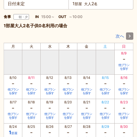
日付未定
1
2
部屋
大人
名
食事
IN
15:00～
OUT
～10:00
朝・夕
1部屋大人2名子供0名利用の場合
次へ
月
火
水
木
金
土
日
8/9
-
他プラン
を探す
8/10
8/11
8/12
8/13
8/14
8/15
8/16
-
-
-
-
-
-
-
他プラン
他プラン
他プラン
他プラン
他プラン
他プラン
他プラン
を探す
を探す
を探す
を探す
を探す
を探す
を探す
8/17
8/18
8/19
8/20
8/21
8/22
8/23
-
-
-
-
-
-
-
他プラン
他プラン
他プラン
他プラン
他プラン
他プラン
他プラン
を探す
を探す
を探す
を探す
を探す
を探す
を探す
8/24
8/25
8/26
8/27
8/28
8/29
8/30
-
-
-
-
-
-
1
部屋