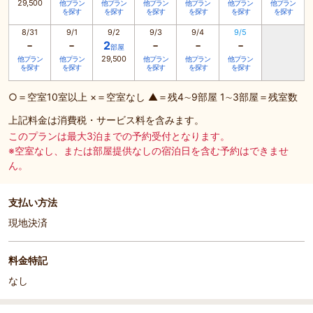
29,500
他プラン
他プラン
他プラン
他プラン
他プラン
他プラン
を探す
を探す
を探す
を探す
を探す
を探す
8/31
9/1
9/2
9/3
9/4
9/5
-
-
-
-
-
2
部屋
29,500
他プラン
他プラン
他プラン
他プラン
他プラン
を探す
を探す
を探す
を探す
を探す
○＝空室10室以上 ×＝空室なし ▲＝残4∼9部屋 1∼3部屋＝残室数
上記料金は消費税・サービス料を含みます。
このプランは最大3泊までの予約受付となります。
※空室なし、または部屋提供なしの宿泊日を含む予約はできませ
ん。
支払い方法
現地決済
料金特記
なし
部屋詳細