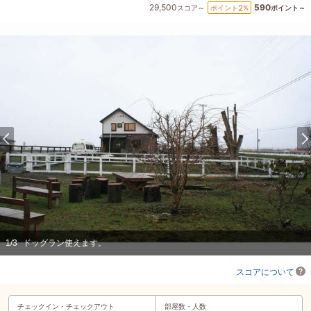
29,500
590
2
ポイント
%
スコア～
ポイント～
1
/
3
ドッグラン使えます。
スコアについて
チェックイン・
チェックアウト
部屋数・人数