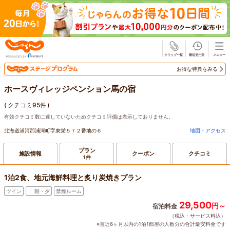
じゃらん
お得な特典をみる
ホースヴィレッジペンション馬の宿
(
クチコミ95件
)
有効クチコミ数に達していないためクチコミ評価は表示しておりません。
北海道浦河郡浦河町字東栄５７２番地の６
地図・アクセス
プラン
施設情報
クーポン
クチコミ
1件
1泊2食、地元海鮮料理と炙り炭焼きプラン
ツイン
朝・夕
禁煙ルーム
29,500
円～
宿泊料金
（税込・サービス料込）
※直近6ヶ月以内の1泊1部屋の人数分の合計最安料金です