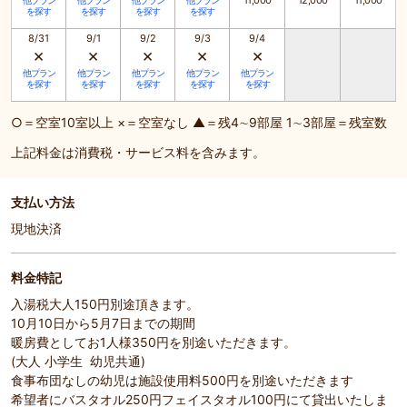
11,000
12,000
11,000
他プラン
他プラン
他プラン
他プラン
を探す
を探す
を探す
を探す
8/31
9/1
9/2
9/3
9/4
×
×
×
×
×
他プラン
他プラン
他プラン
他プラン
他プラン
を探す
を探す
を探す
を探す
を探す
○＝空室10室以上 ×＝空室なし ▲＝残4∼9部屋 1∼3部屋＝残室数
上記料金は消費税・サービス料を含みます。
支払い方法
現地決済
料金特記
入湯税大人150円別途頂きます。
10月10日から5月7日までの期間
暖房費としてお1人様350円を別途いただきます。
(大人 小学生 幼児共通)
食事布団なしの幼児は施設使用料500円を別途いただきます
希望者にバスタオル250円フェイスタオル100円にて貸出いたしま