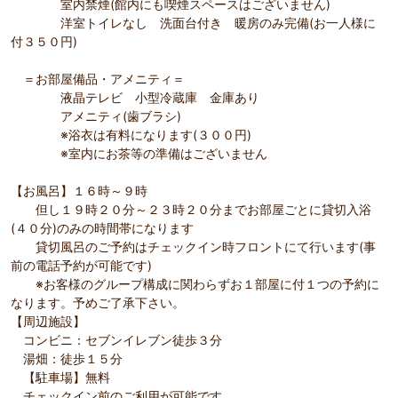
室内禁煙(館内にも喫煙スペースはございません)
洋室トイレなし 洗面台付き 暖房のみ完備(お一人様に
付３５０円)
＝お部屋備品・アメニティ＝
液晶テレビ 小型冷蔵庫 金庫あり
アメニティ(歯ブラシ)
※浴衣は有料になります(３００円)
※室内にお茶等の準備はございません
【お風呂】１６時～９時
但し１９時２０分～２３時２０分までお部屋ごとに貸切入浴
(４０分)のみの時間帯になります
貸切風呂のご予約はチェックイン時フロントにて行います(事
前の電話予約が可能です)
※お客様のグループ構成に関わらずお１部屋に付１つの予約に
なります。予めご了承下さい。
【周辺施設】
コンビニ：セブンイレブン徒歩３分
湯畑：徒歩１５分
【駐車場】無料
チェックイン前のご利用が可能です