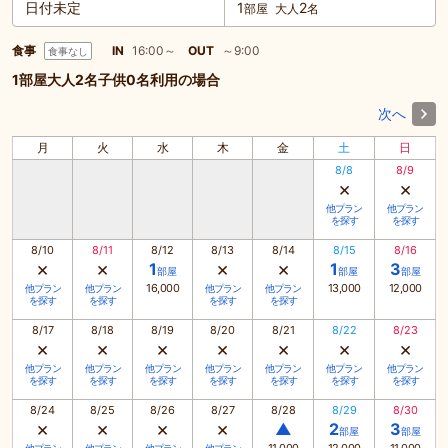
日付未定
1
2
部屋
大人
名
食事
IN
16:00～
OUT
～9:00
食事なし
1部屋大人2名子供0名利用の場合
次へ
月
火
水
木
金
土
日
8/8
8/9
×
×
他プラン
他プラン
を探す
を探す
8/10
8/11
8/12
8/13
8/14
8/15
8/16
×
×
×
×
1
1
3
部屋
部屋
部屋
16,000
13,000
12,000
他プラン
他プラン
他プラン
他プラン
を探す
を探す
を探す
を探す
8/17
8/18
8/19
8/20
8/21
8/22
8/23
×
×
×
×
×
×
×
他プラン
他プラン
他プラン
他プラン
他プラン
他プラン
他プラン
を探す
を探す
を探す
を探す
を探す
を探す
を探す
8/24
8/25
8/26
8/27
8/28
8/29
8/30
×
×
×
×
▲
2
3
部屋
部屋