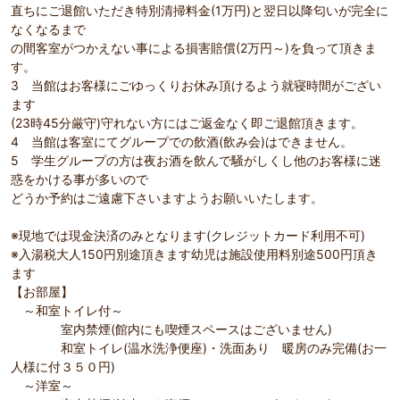
直ちにご退館いただき特別清掃料金(1万円)と翌日以降匂いが完全に
なくなるまで
の間客室がつかえない事による損害賠償(2万円～)を負って頂きま
す。
3 当館はお客様にごゆっくりお休み頂けるよう就寝時間がござい
ます
(23時45分厳守)守れない方にはご返金なく即ご退館頂きます。
4 当館は客室にてグループでの飲酒(飲み会)はできません。
5 学生グループの方は夜お酒を飲んで騒がしくし他のお客様に迷
惑をかける事が多いので
どうか予約はご遠慮下さいますようお願いいたします。
※現地では現金決済のみとなります(クレジットカード利用不可)
※入湯税大人150円別途頂きます幼児は施設使用料別途500円頂き
ます
【お部屋】
～和室トイレ付～
室内禁煙(館内にも喫煙スペースはございません)
和室トイレ(温水洗浄便座)・洗面あり 暖房のみ完備(お一
人様に付３５０円)
～洋室～