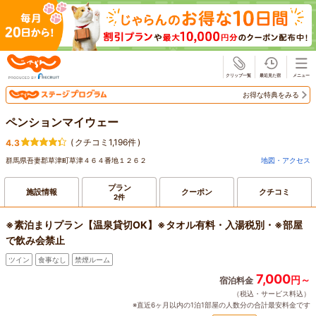
じゃらん
お得な特典をみる
ペンションマイウェー
(
クチコミ1,196件
)
4.3
群馬県吾妻郡草津町草津４６４番地１２６２
地図・アクセス
プラン
施設情報
クーポン
クチコミ
2件
※素泊まりプラン【温泉貸切OK】※タオル有料・入湯税別・※部屋
で飲み会禁止
ツイン
食事なし
禁煙ルーム
7,000
円～
宿泊料金
（税込・サービス料込）
※直近6ヶ月以内の1泊1部屋の人数分の合計最安料金です