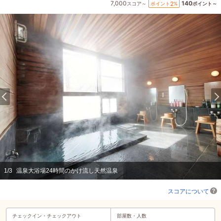
7,000
140
2
ポイント
%
スコア～
ポイント～
1
/
3
温泉大浴場24時間のかけ流し天然温泉
スコアについて
チェックイン・
チェックアウト
部屋数・人数