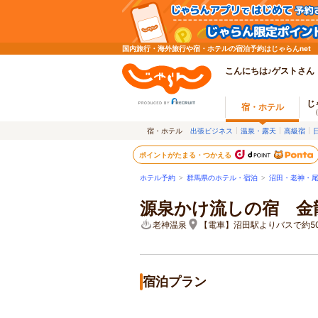
国内旅行・海外旅行や宿・ホテルの宿泊予約はじゃらんnet
こんにちは♪ゲストさん
じ
宿・ホテル
宿・ホテル
出張ビジネス
温泉・露天
高級宿
ポイントがたまる・つかえる
ホテル予約
>
群馬県のホテル・宿泊
>
沼田・老神・
源泉かけ流しの宿 金
老神温泉
【電車】沼田駅よりバスで約5
宿泊プラン