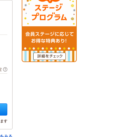
定
ます
をみる