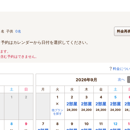
名
子供
0名
料金再
。予約はカレンダーから日付を選択してください。
ります。
を含む予約はできません。
料金につ
2026年9月
次へ
土
日
月
火
水
木
金
土
1
2
1
2
3
4
5
×
2
部屋
2
部屋
2
部屋
2
部屋
2
24,200
24,200
24,200
24,200
24,
他プラン
を探す
8
9
7
8
9
10
11
12
1