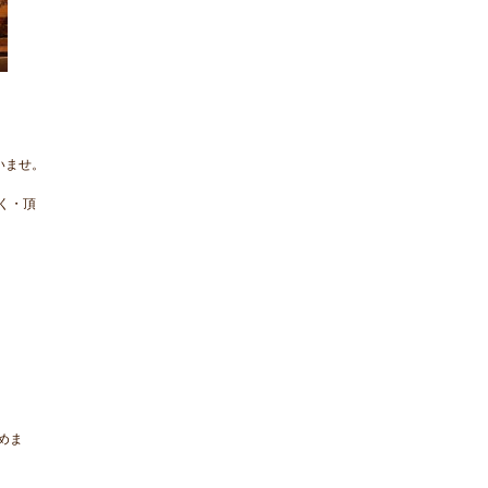
いませ。
く・頂
めま