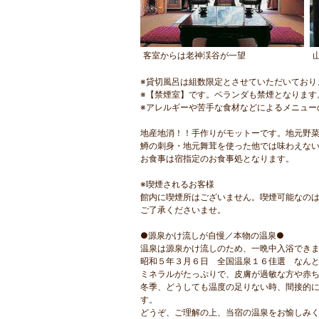
客室からは老神渓谷が一望
※貸切風呂は組数限定とさせていただいており
※【禁煙室】です。ベランダも禁煙となります
※アレルギーや苦手な食材などによるメニュー
地産地消！！手作りがモットーです。地元野
鱒の刺身・地元舞茸を使った他では味わえな
お食事は宿指定のお食事処となります。
※喫煙されるお客様
館内に喫煙所はございません。喫煙可能なの
ご了承くださいませ。
●源泉かけ流しが自慢／本物の温泉●
温泉は源泉かけ流しのため、一晩中入浴でき
昭和５年３月６日 全国温泉１６佳選 なん
ミネラルがたっぷりで、皮膚が過敏な方や赤
冬季、どうしても温度の足りない時、間接的
す。
どうぞ、ご理解の上、当宿の温泉をお愉しみ