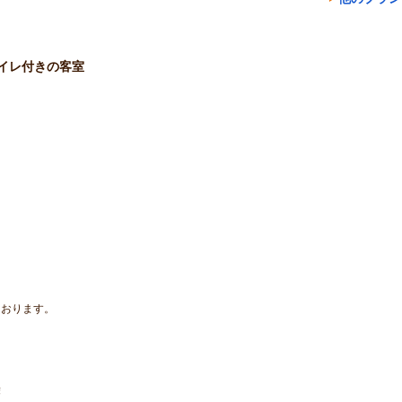
イレ付きの客室
ております。
ト
袋