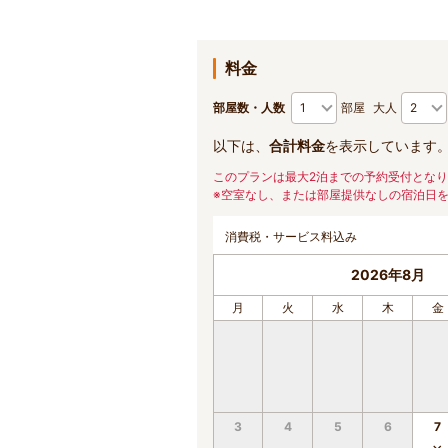
料金
部屋数・人数
部屋
大人
以下は、
合計料金
を表示しています
このプランは最大2泊までの予約受付とな
※空室なし、または部屋提供なしの宿泊日
消費税・サービス料込み
2026年8月
月
火
水
木
金
3
4
5
6
7