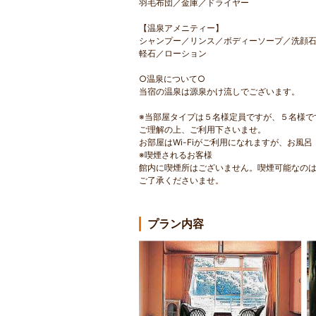
羽毛布団／金庫／ドライヤー
【温泉アメニティー】
シャンプー／リンス／ボディーソープ／洗顔
軽石／ローション
○温泉について○
当宿の温泉は源泉かけ流しでございます。
※当部屋タイプは５名様定員ですが、５名様で
ご理解の上、ご利用下さいませ。
お部屋はWi-Fiがご利用になれますが、お風
※喫煙されるお客様
館内に喫煙所はございません。喫煙可能なの
ご了承くださいませ。
プラン内容