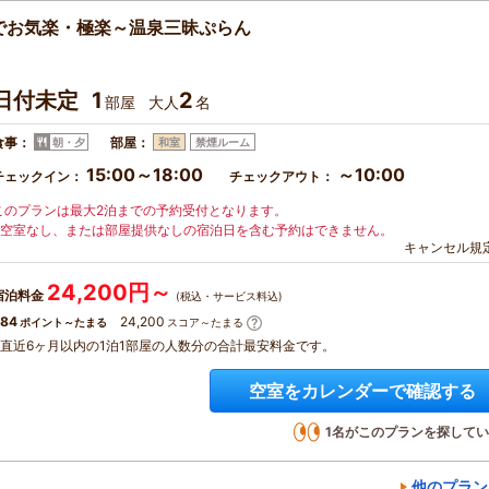
でお気楽・極楽～温泉三昧ぷらん
日付未定
1
2
部屋
大人
名
食事：
部屋：
朝・夕
和室
禁煙ルーム
15:00～18:00
～10:00
チェックイン：
チェックアウト：
このプランは最大2泊までの予約受付となります。
※空室なし、または部屋提供なしの宿泊日を含む予約はできません。
キャンセル規
24,200円～
宿泊料金
(税込・サービス料込)
84
24,200
ポイント～たまる
スコア～たまる
※直近6ヶ月以内の1泊1部屋の人数分の合計最安料金です。
空室をカレンダーで確認する
1
名がこのプランを探してい
他のプラン