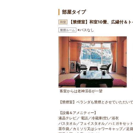
部屋タイプ
【禁煙室】和室10畳、広縁付＆ト
和室
※バスなし
禁煙ルーム
客室からは老神渓谷が一望
【禁煙室】ベランダも禁煙とさせていただい
【設備＆アメニティー】
液晶テレビ／ 電話／冷蔵庫(空)／浴衣
バスタオル／フェイスタオル／ハミガキセッ
茶巾袋／カミソリ又はシャワーキャップ／足