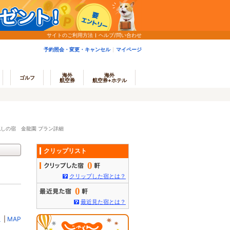
サイトのご利用方法
ヘルプ/問い合わせ
予約照会・変更・キャンセル
マイページ
海外
海外
ゴルフ
航空券
航空券+ホテル
しの宿 金龍園 プラン詳細
クリップリスト
0
クリップした宿とは？
0
最近見た宿とは？
ミ
|
MAP