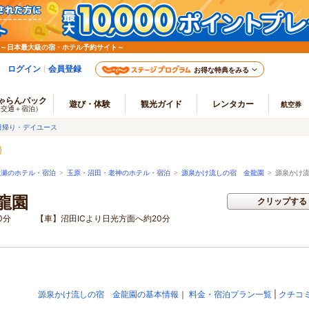
 ～日本最大級の宿・ホテル予約サイト～
ログイン
会員登録
お得な特典をみる
ゃらんパック
遊び・体験
観光ガイド
レンタカー
航空券
（交通＋宿泊）
日帰り・デイユース
尾瀬のホテル・宿泊
>
玉原・沼田・老神のホテル・宿泊
>
源泉かけ流しの宿 金龍園
>
源泉かけ流
龍園
クリップする
0分 【車】沼田ICより日光方面へ約20分
源泉かけ流しの宿 金龍園の基本情報
｜
料金・宿泊プラン一覧
|
クチコ