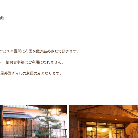
石鹸
すと１０畳間に布団を敷き詰めさせて頂きます。
呂・一部お食事処はご利用になれません。
は屋外野ざらしの灰皿のみとなります。