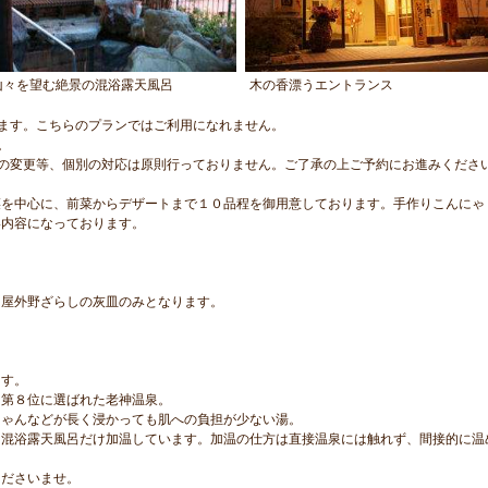
山々を望む絶景の混浴露天風呂
木の香漂うエントランス
ます。こちらのプランではご利用になれません。
。
の変更等、個別の対応は原則行っておりません。ご了承の上ご予約にお進みくださ
菜を中心に、前菜からデザートまで１０品程を御用意しております。手作りこんにゃ
い内容になっております。
は屋外野ざらしの灰皿のみとなります。
ます。
と第８位に選ばれた老神温泉。
ちゃんなどが長く浸かっても肌への負担が少ない湯。
に混浴露天風呂だけ加温しています。加温の仕方は直接温泉には触れず、間接的に温
くださいませ。