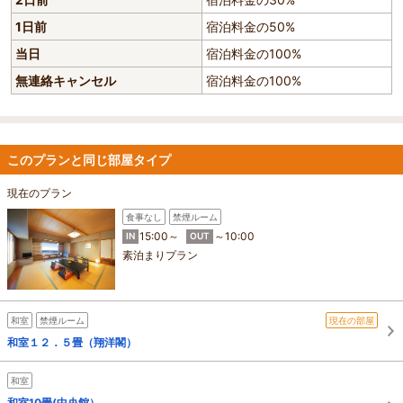
1日前
宿泊料金の50%
当日
宿泊料金の100%
無連絡キャンセル
宿泊料金の100%
このプランと同じ部屋タイプ
現在のプラン
食事なし
禁煙ルーム
15:00～
～10:00
IN
OUT
素泊まりプラン
和室
禁煙ルーム
現在の部屋
和室１２．５畳（翔洋閣）
和室
和室10畳(中央館）