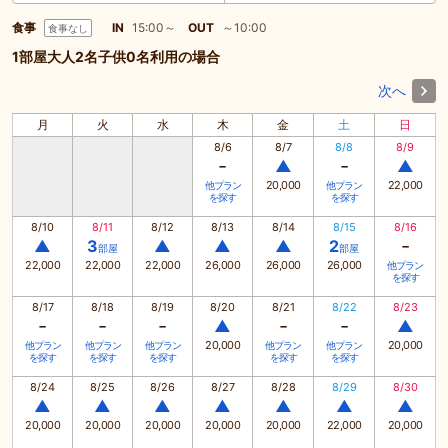
食事
IN
15:00～
OUT
～10:00
食事なし
1部屋大人2名子供0名利用の場合
次へ
月
火
水
木
金
土
日
8/6
8/7
8/8
8/9
-
-
▲
▲
20,000
22,000
他プラン
他プラン
を探す
を探す
8/10
8/11
8/12
8/13
8/14
8/15
8/16
-
▲
3
▲
▲
▲
2
部屋
部屋
22,000
22,000
22,000
26,000
26,000
26,000
他プラン
を探す
8/17
8/18
8/19
8/20
8/21
8/22
8/23
-
-
-
-
-
▲
▲
20,000
20,000
他プラン
他プラン
他プラン
他プラン
他プラン
を探す
を探す
を探す
を探す
を探す
8/24
8/25
8/26
8/27
8/28
8/29
8/30
▲
▲
▲
▲
▲
▲
▲
20,000
20,000
20,000
20,000
20,000
22,000
20,000