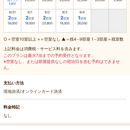
26,000
26,000
26,000
22,600
26,000
17,400
他プラン
を探す
8/31
9/1
9/2
9/3
9/4
2
2
2
2
1
部屋
部屋
部屋
部屋
部屋
19,000
19,000
20,800
19,000
26,000
○＝空室10室以上 ×＝空室なし ▲＝残4∼9部屋 1∼3部屋＝残室数
上記料金は消費税・サービス料を含みます。
このプランは最大7泊までの予約受付となります。
※空室なし、または部屋提供なしの宿泊日を含む予約はできませ
ん。
支払い方法
現地決済/オンラインカード決済
料金特記
なし