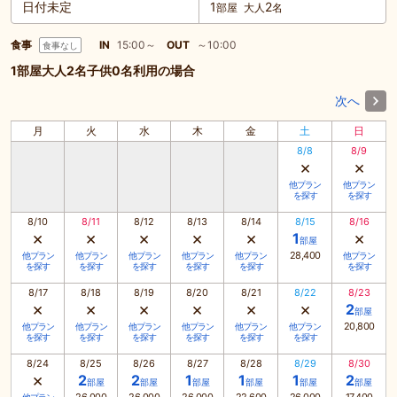
日付未定
1
2
部屋
大人
名
食事
IN
15:00～
OUT
～10:00
食事なし
1部屋大人2名子供0名利用の場合
次へ
月
火
水
木
金
土
日
8/8
8/9
×
×
他プラン
他プラン
を探す
を探す
8/10
8/11
8/12
8/13
8/14
8/15
8/16
×
×
×
×
×
×
1
部屋
28,400
他プラン
他プラン
他プラン
他プラン
他プラン
他プラン
を探す
を探す
を探す
を探す
を探す
を探す
8/17
8/18
8/19
8/20
8/21
8/22
8/23
×
×
×
×
×
×
2
部屋
20,800
他プラン
他プラン
他プラン
他プラン
他プラン
他プラン
を探す
を探す
を探す
を探す
を探す
を探す
8/24
8/25
8/26
8/27
8/28
8/29
8/30
×
2
2
1
1
1
2
部屋
部屋
部屋
部屋
部屋
部屋