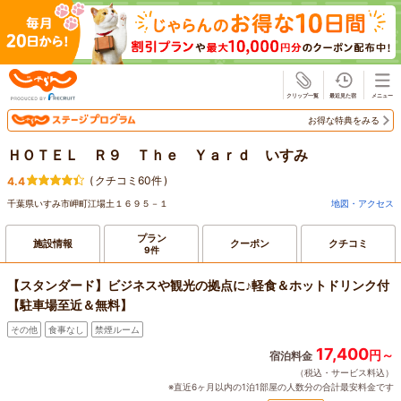
じゃらん
お得な特典をみる
ＨＯＴＥＬ Ｒ９ Ｔｈｅ Ｙａｒｄ いすみ
(
クチコミ60件
)
4.4
千葉県いすみ市岬町江場土１６９５－１
地図・アクセス
プラン
施設情報
クーポン
クチコミ
9件
【スタンダード】ビジネスや観光の拠点に♪軽食＆ホットドリンク付
【駐車場至近＆無料】
その他
食事なし
禁煙ルーム
17,400
円～
宿泊料金
（税込・サービス料込）
※直近6ヶ月以内の1泊1部屋の人数分の合計最安料金です