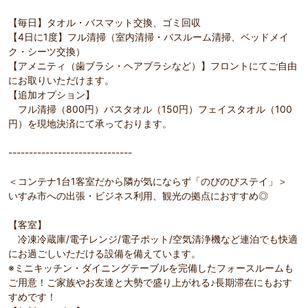
【毎日】タオル・バスマット交換、ゴミ回収
【4日に1度】フル清掃（室内清掃・バスルーム清掃、ベッドメイ
ク・シーツ交換）
【アメニティ（歯ブラシ・ヘアブラシなど）】フロントにてご自由
にお取りいただけます。
【追加オプション】
フル清掃（800円）バスタオル（150円）フェイスタオル（100
円）を現地決済にて承っております。
------------------------------
＜コンテナ1台1客室だから隣が気にならず「のびのびステイ」＞
いすみ市への出張・ビジネス利用、観光の拠点におすすめ◎
【客室】
冷凍冷蔵庫/電子レンジ/電子ポット/空気清浄機など連泊でも快適
にお過ごしいただける設備を備えています。
※ミニキッチン・ダイニングテーブルを完備したフォースルームも
ご用意！ご家族やお友達と大勢で盛り上がれる♪長期滞在にもおす
すめです！