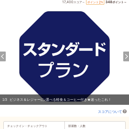
17,400
348
2
ポイント
%
スコア～
ポイント～
1
/
3
ビジネス＆レジャーに♪選べる軽食＆コーヒー付き★迷ったこれ！
スコアについて
チェックイン・
チェックアウト
部屋数・人数