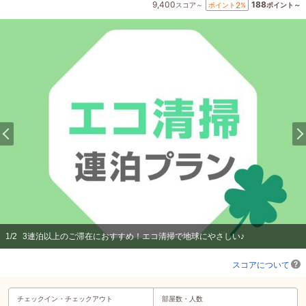
9,400
188
2
ポイント
%
スコア～
ポイント～
1
/
2
3連泊以上のご滞在におすすめ！エコ清掃で地球にやさしい♪
スコアについて
チェックイン・
チェックアウト
部屋数・人数