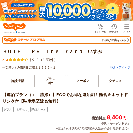
じゃらん
お得な特典をみる
ＨＯＴＥＬ Ｒ９ Ｔｈｅ Ｙａｒｄ いすみ
(
クチコミ60件
)
4.4
千葉県いすみ市岬町江場土１６９５－１
地図・アクセス
プラン
施設情報
クーポン
クチコミ
9件
【連泊プラン（エコ清掃）】ECOでお得な連泊割！軽食＆ホットド
リンク付【駐車場至近＆無料】
ダブル
食事なし
禁煙ルーム
9,400
円～
宿泊料金
（税込・サービス料込）
※直近6ヶ月以内の1泊1部屋の人数分の合計最安料金です