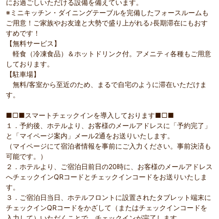
にお過ごしいただける設備を備えています。
※ミニキッチン・ダイニングテーブルを完備したフォースルームも
ご用意！ご家族やお友達と大勢で盛り上がれる♪長期滞在にもおす
すめです！
【無料サービス】
軽食（冷凍食品）＆ホットドリンク付。アメニティ各種もご用意
しております。
【駐車場】
無料/客室から至近のため、まるで自宅のように滞在いただけま
す。
■□■スマートチェックインを導入しております■□■
１．予約後、ホテルより、お客様のメールアドレスに「予約完了」
と「マイページ案内」メール2通をお送りいたします。
（マイページにて宿泊者情報を事前にご入力ください。事前決済も
可能です。）
２．ホテルより、ご宿泊日前日の20時に、お客様のメールアドレス
へチェックインQRコードとチェックインコードをお送りいたしま
す。
３．ご宿泊日当日、ホテルフロントに設置されたタブレット端末に
チェックインQRコードをかざして（またはチェックインコードを
入力して）いただくことで、チェックインが完了します。