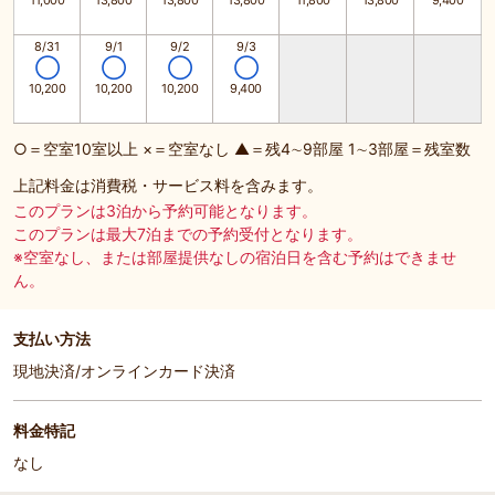
11,000
13,800
13,800
13,800
11,800
13,800
9,400
8/31
9/1
9/2
9/3
◯
◯
◯
◯
10,200
10,200
10,200
9,400
○＝空室10室以上 ×＝空室なし ▲＝残4∼9部屋 1∼3部屋＝残室数
上記料金は消費税・サービス料を含みます。
このプランは3泊から予約可能となります。
このプランは最大7泊までの予約受付となります。
※空室なし、または部屋提供なしの宿泊日を含む予約はできませ
ん。
支払い方法
現地決済/オンラインカード決済
料金特記
なし