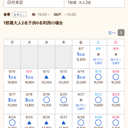
日付未定
1
2
部屋
大人
名
食事
IN
15:00～
OUT
～10:00
食事なし
1部屋大人2名子供0名利用の場合
次へ
月
火
水
木
金
土
日
8/7
8/8
8/9
×
×
1
部屋
12,800
他プラン
他プラン
を探す
を探す
8/10
8/11
8/12
8/13
8/14
8/15
8/16
1
1
▲
▲
3
◯
◯
部屋
部屋
部屋
18,600
18,600
20,200
20,200
22,000
15,000
10,200
8/17
8/18
8/19
8/20
8/21
8/22
8/23
×
3
3
◯
◯
◯
◯
部屋
部屋
15,000
13,800
10,200
11,000
13,800
11,000
他プラン
を探す
8/24
8/25
8/26
8/27
8/28
8/29
8/30
◯
▲
▲
▲
◯
◯
◯