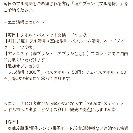
毎日のフル清掃をご希望される方は「連泊プラン（フル清掃）」を
ご予約ください。
＜エコ清掃について＞
【毎日】タオル・バスマット交換、ゴミ回収
【4日に1度】フル清掃（室内清掃・バスルーム清掃、ベッドメイ
ク・シーツ交換）
【アメニティ（歯ブラシ・ヘアブラシなど）】フロントにてご自由
にお取りいただけます。
【追加オプション】
フル清掃（800円）バスタオル（150円）フェイスタオル（100
円）を現地決済にて承っております。
------------------------------
＜コンテナ1台1客室だから隣が気にならず「のびのびステイ」＞
いすみ市への出張・ビジネス利用、観光の拠点におすすめ◎
【客室】
冷凍冷蔵庫/電子レンジ/電子ポット/空気清浄機など連泊でも快適