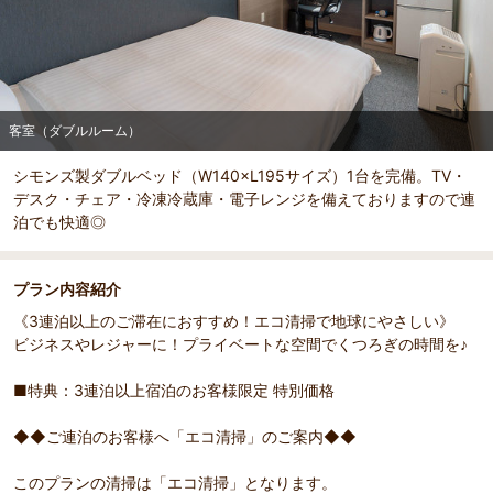
部屋詳細
客室（ダブルルーム）
客室（ダブルルーム）
シモンズ製ダブルベッド（W140×L195サイズ）1台を完備。TV・
デスク・チェア・冷凍冷蔵庫・電子レンジを備えておりますので連
泊でも快適◎
プラン内容紹介
《3連泊以上のご滞在におすすめ！エコ清掃で地球にやさしい》
ビジネスやレジャーに！プライベートな空間でくつろぎの時間を♪
■特典：3連泊以上宿泊のお客様限定 特別価格
◆◆ご連泊のお客様へ「エコ清掃」のご案内◆◆
このプランの清掃は「エコ清掃」となります。