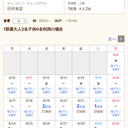
チェックイン・
チェックアウト
部屋数・人数
日付未定
1
2
部屋
大人
名
食事
IN
16:00～
OUT
～10:00
朝・夕
1部屋大人2名子供0名利用の場合
次へ
月
火
水
木
金
土
日
8/9
×
他プラン
を探す
8/10
8/11
8/12
8/13
8/14
8/15
8/16
-
-
×
-
×
×
-
他プラン
他プラン
他プラン
他プラン
他プラン
他プラン
他プラン
を探す
を探す
を探す
を探す
を探す
を探す
を探す
8/17
8/18
8/19
8/20
8/21
8/22
8/23
-
-
-
-
2
2
1
部屋
部屋
部屋
27,800
27,800
27,800
他プラン
他プラン
他プラン
他プラン
を探す
を探す
を探す
を探す
8/24
8/25
8/26
8/27
8/28
8/29
8/30