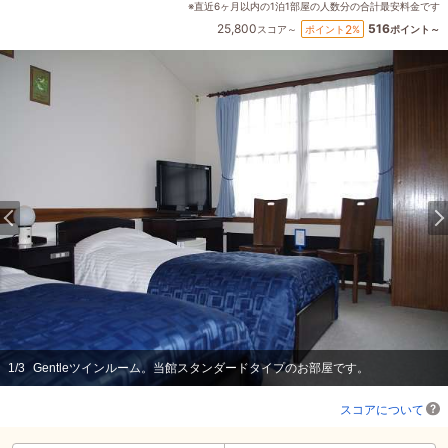
※直近6ヶ月以内の1泊1部屋の人数分の合計最安料金です
25,800
516
2
ポイント
%
スコア～
ポイント～
1
/
3
Gentleツインルーム。当館スタンダードタイプのお部屋です。
スコアについて