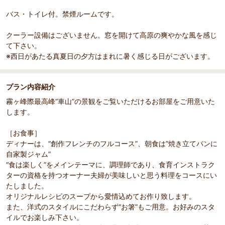
バス・トイレ付。禁煙ルームです。
クーラー設備はございません。窓を開けて高原の爽やかな風を感じ
て下さい。
※西日があたる真夏日の夕方はまれに暑く感じる日がございます。
プラン内容紹介
霧ヶ峰際最高峰“車山”の景観をご覧いただけるお部屋をご用意いた
します。
［お食事］
ディナーは、“創作フレンチのフルコース”、朝食は”焼き立てパンに
自家製ジャム”
“食は楽しく”をメインテーマに、調理師であり、食育インストラク
ターの資格を持つオーナー夫婦が美味しいと思う料理をコースにい
たしました。
オリジナルレシピのスープから愛情込めてお作り致します。
また、洋式のスタイルにこだわらず“お箸”もご用意。お好みのスタ
イルでお楽しみ下さい。