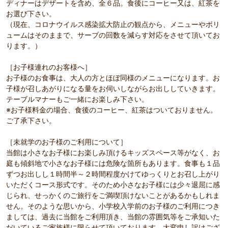
ディナーはデザートを含め、全６品。食後にコーヒー又は、紅茶を
お選び下さい。
（現在、コロナウイルス感染拡大防止の観点から、メニューやボリ
ュームはそのままで、サーブの回数を減らす対応をさせて頂いてお
ります。）
［お子様連れのお客様へ］
お子様のお食事は、大人の方とほぼ同様のメニューになります。お
子様が召しあがりになる量をお伺いしながらお出ししていきます。
テーブルマナーもご一緒にお楽しみ下さい。
※お子様料金の場合、食後のコーヒー、紅茶はついておりません。
ご了承下さい。
［未就学のお子様のご利用について］
当館は小さなお子様にお楽しみ頂けるキッズスペース等がなく、お
庭も傾斜地で小さなお子様には危険な箇所もあります。食事も１品
ずつお出しし１時間半～２時間程度かけてゆっくりとお召し上がり
いただくコース形式です。そのため小さなお子様には少々退屈に感
じられ、せっかくのご旅行をご満喫頂けないことがあるかもしれま
せん。そのような思いから、小学校入学前のお子様のご利用につき
ましては、過去に当館をご利用頂き、当館の雰囲気等をご承知いた
だいているご家族様に限らせて頂いております。大変申し訳けござ