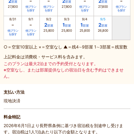
-
-
-
-
2
2
2
部屋
部屋
部屋
27,800
27,800
27,800
他プラン
他プラン
他プラン
他プラン
を探す
を探す
を探す
を探す
8/31
9/1
9/2
9/3
9/4
9/5
-
-
2
1
1
2
部屋
部屋
部屋
部屋
25,800
25,800
25,800
26,800
他プラン
他プラン
を探す
を探す
○＝空室10室以上 ×＝空室なし ▲＝残4∼9部屋 1∼3部屋＝残室数
上記料金は消費税・サービス料を含みます。
このプランは最大2泊までの予約受付となります。
※空室なし、または部屋提供なしの宿泊日を含む予約はできませ
ん。
支払い方法
現地決済
料金特記
2026年6月1日より長野県条例に基づき宿泊税を別途申し受けま
す。宿泊税は1人1泊あたり以下の金額となります。