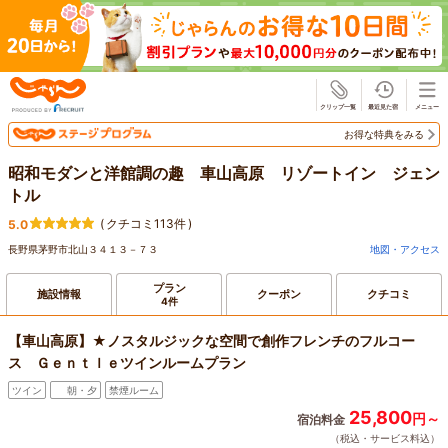
じゃらん
お得な特典をみる
昭和モダンと洋館調の趣 車山高原 リゾートイン ジェン
トル
(
クチコミ113件
)
5.0
長野県茅野市北山３４１３－７３
地図・アクセス
プラン
施設情報
クーポン
クチコミ
4件
【車山高原】★ノスタルジックな空間で創作フレンチのフルコー
ス Ｇｅｎｔｌｅツインルームプラン
ツイン
朝・夕
禁煙ルーム
25,800
円～
宿泊料金
（税込・サービス料込）