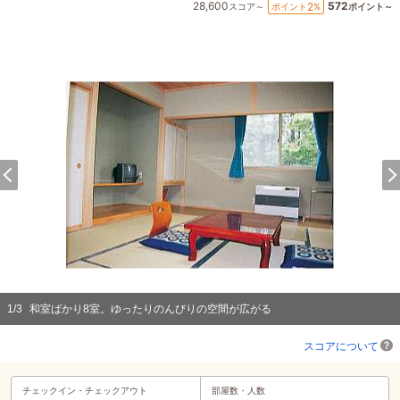
28,600
572
2
ポイント
%
スコア～
ポイント～
1
/
3
和室ばかり8室。ゆったりのんびりの空間が広がる
スコアについて
チェックイン・
チェックアウト
部屋数・人数