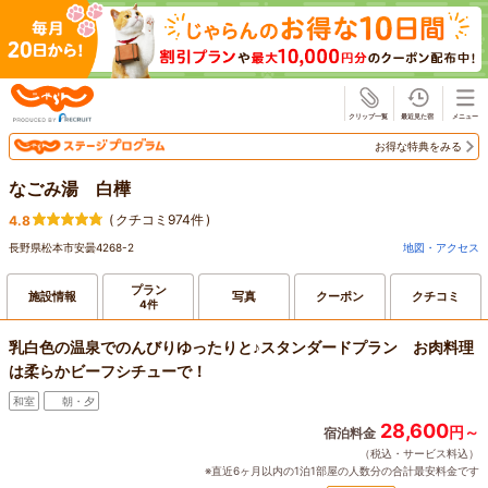
じゃらん
お得な特典をみる
なごみ湯 白樺
(
クチコミ974件
)
4.8
長野県松本市安曇4268-2
地図・アクセス
プラン
施設情報
写真
クーポン
クチコミ
4件
乳白色の温泉でのんびりゆったりと♪スタンダードプラン お肉料理
は柔らかビーフシチューで！
和室
朝・夕
28,600
円～
宿泊料金
（税込・サービス料込）
※直近6ヶ月以内の1泊1部屋の人数分の合計最安料金です