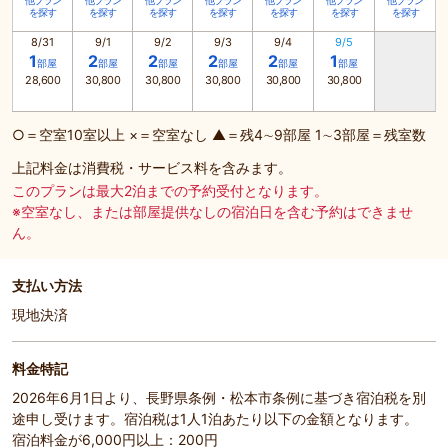
他プラン
他プラン
他プラン
他プラン
他プラン
他プラン
他プラン
を探す
を探す
を探す
を探す
を探す
を探す
を探す
8/31
9/1
9/2
9/3
9/4
9/5
1
2
2
2
2
1
部屋
部屋
部屋
部屋
部屋
部屋
28,600
30,800
30,800
30,800
30,800
30,800
○＝空室10室以上 ×＝空室なし ▲＝残4∼9部屋 1∼3部屋＝残室数
上記料金は消費税・サービス料を含みます。
このプランは最大2泊までの予約受付となります。
※空室なし、または部屋提供なしの宿泊日を含む予約はできませ
ん。
支払い方法
現地決済
料金特記
2026年6月1日より、長野県条例・松本市条例に基づき宿泊税を別
途申し受けます。宿泊税は1人1泊あたり以下の金額となります。
宿泊料金が6,000円以上：200円