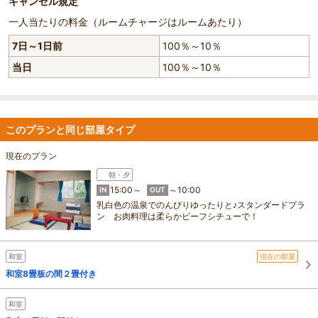
キャンセル規定
一人当たりの料金（ルームチャージはルームあたり）
7日～1日前
100％～10％
当日
100％～10％
このプランと同じ部屋タイプ
現在のプラン
朝・夕
15:00～
～10:00
IN
OUT
乳白色の温泉でのんびりゆったりと♪スタンダードプラ
ン お肉料理は柔らかビーフシチューで！
和室
現在の部屋
和室8畳板の間２畳付き
和室