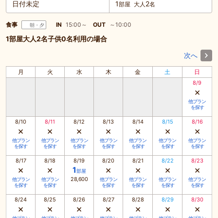
日付未定
1
2
部屋
大人
名
食事
IN
15:00～
OUT
～10:00
朝・夕
1部屋大人2名子供0名利用の場合
次へ
月
火
水
木
金
土
日
8/9
×
他プラン
を探す
8/10
8/11
8/12
8/13
8/14
8/15
8/16
×
×
×
×
×
×
×
他プラン
他プラン
他プラン
他プラン
他プラン
他プラン
他プラン
を探す
を探す
を探す
を探す
を探す
を探す
を探す
8/17
8/18
8/19
8/20
8/21
8/22
8/23
×
×
×
×
×
×
1
部屋
28,600
他プラン
他プラン
他プラン
他プラン
他プラン
他プラン
を探す
を探す
を探す
を探す
を探す
を探す
8/24
8/25
8/26
8/27
8/28
8/29
8/30
×
×
×
×
×
×
×