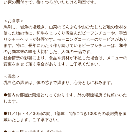
い床の間付きで、御くつろぎいただける和室です。
＜お食事＞
馬刺し、岩魚の塩焼き、山菜のてんぷらやおひたしなど地の食材を
使った物の他に、和牛をじっくり煮込んだビーフシチューや、手造
りシャーベットが好評です。モーニングコーヒーのサービスがあり
ます。特に、長年にわたり作り続けているビーフシチューは、和牛
のお肉本来の味を大切にした、人気の一品です。
社会情勢の影響により、食品や資材が不足した場合は、メニューの
変更をさせて頂く場合があります。ご了承ください。
＜温泉＞
乳白色の温泉は、体の芯まで温まり、心身ともに和みます。
●館内お部屋は禁煙となっております。外の喫煙場所でお願いいた
します。
●11／1日～4／30日の間、1部屋 1泊につき1000円の暖房費を頂
戴いたします。ご了承下さい。
●スキー場まで徒歩4～5分です。