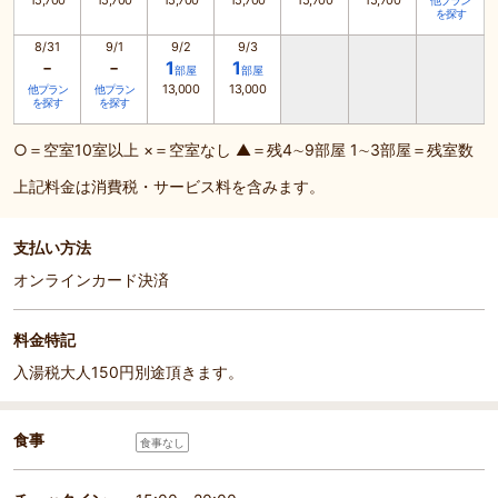
15,700
15,700
15,700
15,700
15,700
15,700
他プラン
を探す
8/31
9/1
9/2
9/3
-
-
1
1
部屋
部屋
13,000
13,000
他プラン
他プラン
を探す
を探す
○＝空室10室以上 ×＝空室なし ▲＝残4∼9部屋 1∼3部屋＝残室数
上記料金は消費税・サービス料を含みます。
支払い方法
オンラインカード決済
料金特記
入湯税大人150円別途頂きます。
食事
食事なし