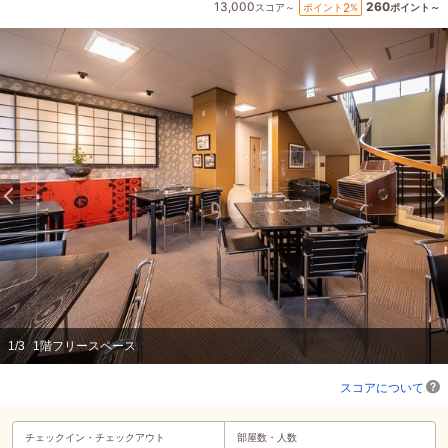
13,000
260
2
ポイント
%
スコア～
ポイント～
1
/
3
1階フリースペース
スコアについて
チェックイン・
チェックアウト
部屋数・人数