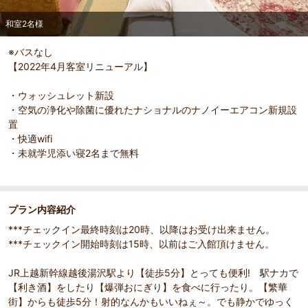
和室2名様
※バスなし
【2022年4月客室リニューアル】
・ウォッシュレット新設
・空気の浄化や除菌に優れたナショナルのナノイーエアコン新規設
置
・快適wifi
・未就学児添い寝2名まで無料
プラン内容紹介
***チェックイン最終時刻は20時、以降はお受け出来ません。
***チェックイン開始時刻は15時、以前はご入館頂けません。
JR上越新幹線越後湯沢駅より【徒歩5分】とっても便利! 駅ナカで
【利き酒】をしたり【爆弾おにぎり】を食べに行ったり。【繁華
街】からも徒歩5分！射的なんかもいいねぇ～。でも静かでゆっく