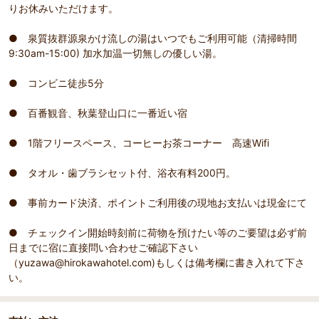
りお休みいただけます。
● 泉質抜群源泉かけ流しの湯はいつでもご利用可能（清掃時間
9:30am-15:00) 加水加温一切無しの優しい湯。
● コンビニ徒歩5分
● 百番観音、秋葉登山口に一番近い宿
● 1階フリースペース、コーヒーお茶コーナー 高速Wifi
● タオル・歯ブラシセット付、浴衣有料200円。
● 事前カード決済、ポイントご利用後の現地お支払いは現金にて
● チェックイン開始時刻前に荷物を預けたい等のご要望は必ず前
日までに宿に直接問い合わせご確認下さい
（yuzawa@hirokawahotel.com)もしくは備考欄に書き入れて下さ
い。