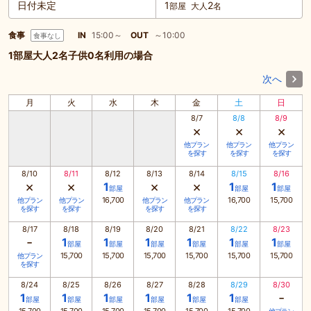
日付未定
1
2
部屋
大人
名
食事
IN
15:00～
OUT
～10:00
食事なし
1部屋大人2名子供0名利用の場合
次へ
月
火
水
木
金
土
日
8/7
8/8
8/9
×
×
×
他プラン
他プラン
他プラン
を探す
を探す
を探す
8/10
8/11
8/12
8/13
8/14
8/15
8/16
×
×
×
×
1
1
1
部屋
部屋
部屋
16,700
16,700
15,700
他プラン
他プラン
他プラン
他プラン
を探す
を探す
を探す
を探す
8/17
8/18
8/19
8/20
8/21
8/22
8/23
-
1
1
1
1
1
1
部屋
部屋
部屋
部屋
部屋
部屋
15,700
15,700
15,700
15,700
15,700
15,700
他プラン
を探す
8/24
8/25
8/26
8/27
8/28
8/29
8/30
-
1
1
1
1
1
1
部屋
部屋
部屋
部屋
部屋
部屋