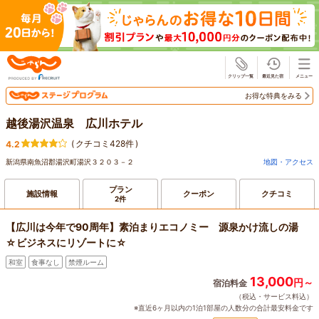
じゃらん
お得な特典をみる
越後湯沢温泉 広川ホテル
(
クチコミ428件
)
4.2
新潟県南魚沼郡湯沢町湯沢３２０３－２
地図・アクセス
プラン
施設情報
クーポン
クチコミ
2件
【広川は今年で90周年】素泊まりエコノミー 源泉かけ流しの湯
☆ビジネスにリゾートに☆
和室
食事なし
禁煙ルーム
13,000
円～
宿泊料金
（税込・サービス料込）
※直近6ヶ月以内の1泊1部屋の人数分の合計最安料金です