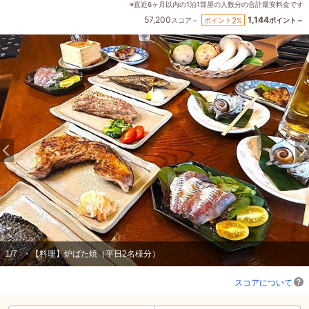
※直近6ヶ月以内の1泊1部屋の人数分の合計最安料金です
57,200
1,144
2
ポイント
%
スコア～
ポイント～
1
/
7
・【料理】炉ばた焼（平日2名様分）
スコアについて