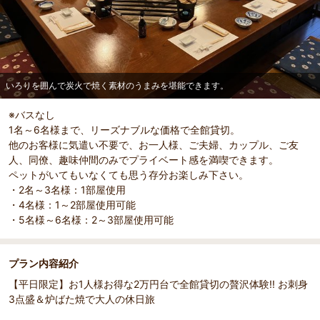
いろりを囲んで炭火で焼く素材のうまみを堪能できます。
※バスなし
部屋詳細
1名～6名様まで、リーズナブルな価格で全館貸切。
いろりを囲んで炭火で焼く素材のうまみを堪能できま
他のお客様に気遣い不要で、お一人様、ご夫婦、カップル、ご友
す。
人、同僚、趣味仲間のみでプライベート感を満喫できます。
ペットがいてもいなくても思う存分お楽しみ下さい。
・2名～3名様：1部屋使用
・4名様：1～2部屋使用可能
・5名様～6名様：2～3部屋使用可能
プラン内容紹介
【平日限定】お1人様お得な2万円台で全館貸切の贅沢体験!! お刺身
3点盛＆炉ばた焼で大人の休日旅