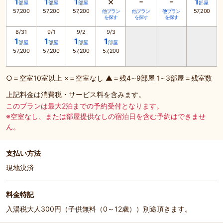
×
-
-
1
1
1
1
部屋
部屋
部屋
部屋
57,200
57,200
57,200
57,200
他プラン
他プラン
他プラン
を探す
を探す
を探す
8/31
9/1
9/2
9/3
1
1
1
1
部屋
部屋
部屋
部屋
57,200
57,200
57,200
57,200
○＝空室10室以上 ×＝空室なし ▲＝残4∼9部屋 1∼3部屋＝残室数
上記料金は消費税・サービス料を含みます。
このプランは最大2泊までの予約受付となります。
※空室なし、または部屋提供なしの宿泊日を含む予約はできませ
ん。
支払い方法
現地決済
料金特記
入湯税大人300円（子供無料（0～12歳））別途頂きます。