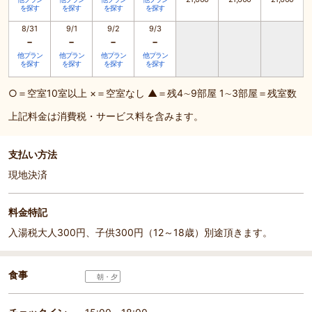
を探す
を探す
を探す
を探す
8/31
9/1
9/2
9/3
-
-
-
-
他プラン
他プラン
他プラン
他プラン
を探す
を探す
を探す
を探す
○＝空室10室以上 ×＝空室なし ▲＝残4∼9部屋 1∼3部屋＝残室数
上記料金は消費税・サービス料を含みます。
支払い方法
現地決済
料金特記
入湯税大人300円、子供300円（12～18歳）別途頂きます。
食事
朝・夕