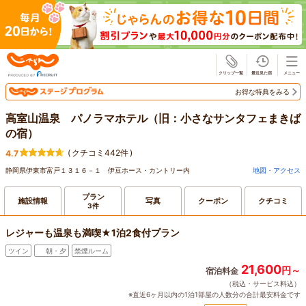
じゃらん
お得な特典をみる
高室山温泉 パノラマホテル（旧：小さなサンタフェまきば
の宿）
(
クチコミ442件
)
4.7
静岡県伊東市富戸１３１６－１ 伊豆ホース・カントリー内
地図・アクセス
プラン
施設情報
写真
クーポン
クチコミ
3件
レジャーも温泉も満喫★1泊2食付プラン
ツイン
朝・夕
禁煙ルーム
21,600
円～
宿泊料金
（税込・サービス料込）
※直近6ヶ月以内の1泊1部屋の人数分の合計最安料金です