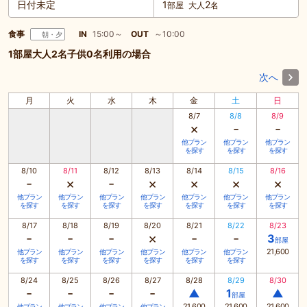
日付未定
1
2
部屋
大人
名
食事
IN
15:00～
OUT
～10:00
朝・夕
1部屋大人2名子供0名利用の場合
次へ
月
火
水
木
金
土
日
8/7
8/8
8/9
×
-
-
他プラン
他プラン
他プラン
を探す
を探す
を探す
8/10
8/11
8/12
8/13
8/14
8/15
8/16
-
×
-
×
×
×
×
他プラン
他プラン
他プラン
他プラン
他プラン
他プラン
他プラン
を探す
を探す
を探す
を探す
を探す
を探す
を探す
8/17
8/18
8/19
8/20
8/21
8/22
8/23
-
-
-
×
-
-
3
部屋
21,600
他プラン
他プラン
他プラン
他プラン
他プラン
他プラン
を探す
を探す
を探す
を探す
を探す
を探す
8/24
8/25
8/26
8/27
8/28
8/29
8/30
-
-
-
-
▲
1
▲
部屋
21,600
21,600
21,600
他プラン
他プラン
他プラン
他プラン