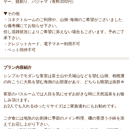
ヤー、髭剃り、パジャマ（有料300円）
▼その他
・コネクトルームのご利用や、山側･海側のご希望がございました
ら備考欄にてお知らせ下さい。
但し混雑状況によりご希望に添えない場合もございます。予めご了
承下さい。
・クレジットカード、電子マネー利用不可
・ペット同伴不可
プラン内容紹介
シンプルでモダンな客室は富士山や天城山などを望む山側、相模灘
の向こうに大島を望む海側のお部屋があり、どちらも眺望は抜群☆
客室のバスルームでは人目を気にせずお好きな時に天然温泉をお愉
しみ頂けます｡
お2人でも入れるゆったりサイズはご家族連れにもお勧めです｡
ご夕食には地魚のお刺身に季節のメイン料理、磯の香漂う小鉢を添
えてお召し上がり下さい。