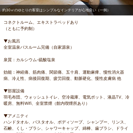
約30㎡のゆとりの客室はシンプルなインテリアが心地良い（一例）
コネクトルーム、エキストラベッドあり
（ともに予約制）
部屋詳細
約30㎡のゆとりの客室はシンプルなインテリアが心地良
▼お風呂
い（一例）
全室温泉バスルーム完備（自家源泉）
泉質：カルシウム-硫酸塩泉
効能：神経痛、筋肉痛、関節痛、五十肩、運動麻痺、慢性消火器
病、冷え性、病後回復期、疲労回復、動脈硬化、慢性皮膚病 他
▼部屋設備
羽毛布団、ウォッシュトイレ、空冷蔵庫、電気ポット、液晶TV、冷
暖房、無料Wifi、全室禁煙（館内喫煙所あり）
▼アメニティ
ハンドタオル、バスタオル、ボディソープ、シャンプー、リンス、
石鹸、くし・ブラシ、シャワーキャップ、綿棒、歯ブラシ、ドライ