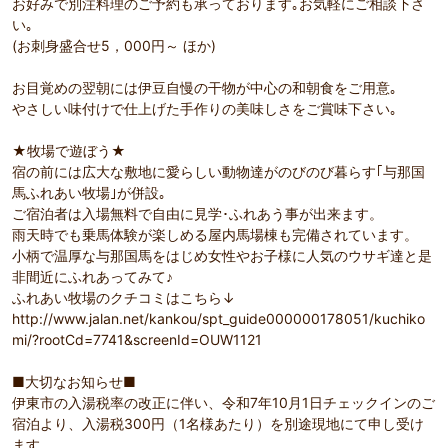
お好みで別注料理のご予約も承っております｡お気軽にご相談下さ
い｡
(お刺身盛合せ5，000円～ ほか)
お目覚めの翌朝には伊豆自慢の干物が中心の和朝食をご用意｡
やさしい味付けで仕上げた手作りの美味しさをご賞味下さい｡
★牧場で遊ぼう★
宿の前には広大な敷地に愛らしい動物達がのびのび暮らす｢与那国
馬ふれあい牧場｣が併設｡
ご宿泊者は入場無料で自由に見学･ふれあう事が出来ます。
雨天時でも乗馬体験が楽しめる屋内馬場棟も完備されています。
小柄で温厚な与那国馬をはじめ女性やお子様に人気のウサギ達と是
非間近にふれあってみて♪
ふれあい牧場のクチコミはこちら↓
http://www.jalan.net/kankou/spt_guide000000178051/kuchiko
mi/?rootCd=7741&screenId=OUW1121
■大切なお知らせ■
伊東市の入湯税率の改正に伴い、令和7年10月1日チェックインのご
宿泊より、入湯税300円（1名様あたり）を別途現地にて申し受け
ます。