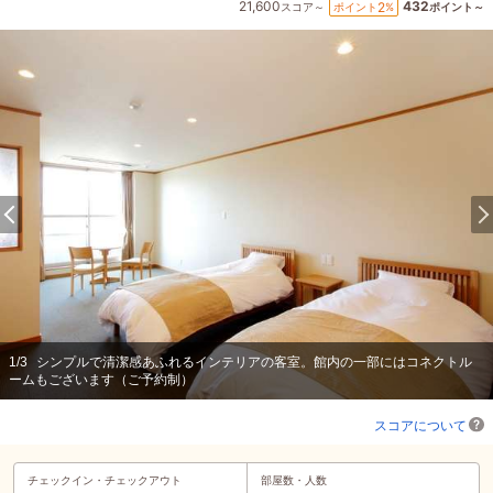
21,600
432
2
ポイント
%
スコア～
ポイント～
1
/
3
シンプルで清潔感あふれるインテリアの客室。館内の一部にはコネクトル
ームもございます（ご予約制）
スコアについて
チェックイン・
チェックアウト
部屋数・人数