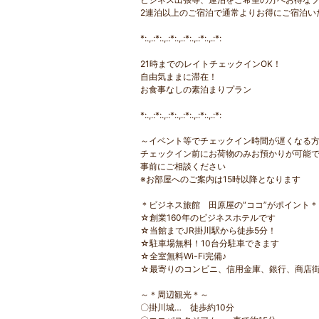
2連泊以上のご宿泊で通常よりお得にご宿泊い
*:.,.:*:.,.:*:.,.:*:.,.:*:.,.:*:
21時までのレイトチェックインOK！
自由気ままに滞在！
お食事なしの素泊まりプラン
*:.,.:*:.,.:*:.,.:*:.,.:*:.,.:*:
～イベント等でチェックイン時間が遅くなる
チェックイン前にお荷物のみお預かりが可能
事前にご相談ください
※お部屋へのご案内は15時以降となります
＊ビジネス旅館 田原屋の“ココ”がポイント＊
☆創業160年のビジネスホテルです
☆当館までJR掛川駅から徒歩5分！
☆駐車場無料！10台分駐車できます
☆全室無料Wi-Fi完備♪
☆最寄りのコンビニ、信用金庫、銀行、商店街
～＊周辺観光＊～
〇掛川城… 徒歩約10分