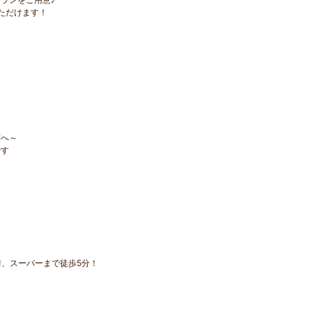
ただけます！
方へ～
です
、スーパーまで徒歩5分！