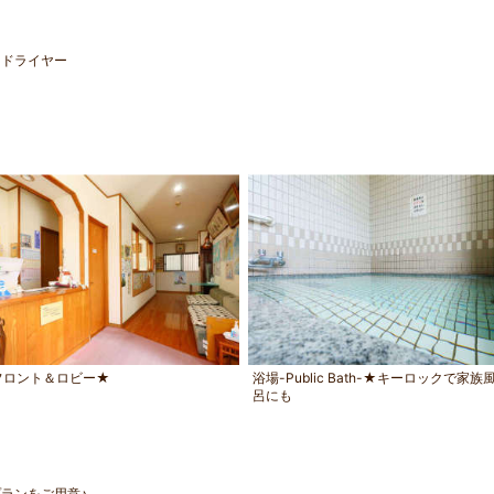
／ドライヤー
団
フロント＆ロビー★
浴場-Public Bath-★キーロックで家族
呂にも
ランをご用意♪