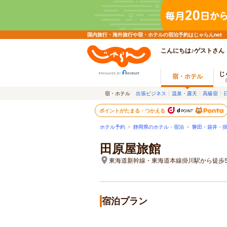
国内旅行・海外旅行や宿・ホテルの宿泊予約はじゃらんnet
こんにちは♪ゲストさん
じ
宿・ホテル
宿・ホテル
出張ビジネス
温泉・露天
高級宿
ポイントがたまる・つかえる
ホテル予約
>
静岡県のホテル・宿泊
>
磐田・袋井・
田原屋旅館
東海道新幹線・東海道本線掛川駅から徒歩5
宿泊プラン