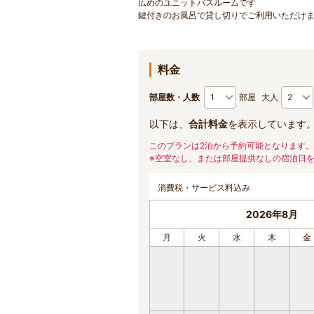
広めのユニットバスルームです
鍵付きのお風呂で貸し切りでご利用いただけ
料金
部屋数・人数
部屋
大人
以下は、
合計料金
を表示しています
このプランは2泊から予約可能となります。
※空室なし、または部屋提供なしの宿泊日
消費税・サービス料込み
2026年8月
月
火
水
木
金