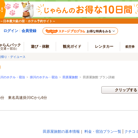
 ～日本最大級の宿・ホテル予約サイト～
ログイン
会員登録
お得な特典をみる
ゃらんパック
遊び・体験
観光ガイド
レンタカー
航空券
（交通＋宿泊）
日帰り・デイユース
掛川のホテル・宿泊
>
掛川のホテル・宿泊
>
田原屋旅館
>
田原屋旅館 プラン詳細
クリップする
分 東名高速掛川ICから6分
田原屋旅館の基本情報
｜
料金・宿泊プラン一覧
|
クチコ