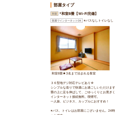
部屋タイプ
*和室6畳【Ｗi-Fi完備】
和室
※バスなしトイレなし
部屋でインターネットOK
和室6畳★3名まで泊まれる客室
３６型地デジ対応テレビあり☆
シンプルな造りで快適にお過ごしいただけま
畳の上に足を伸ばして、ごゆっくりとお寛ぎ
インターネット接続無料。喫煙可。
一人旅、ビジネス、カップルにおすすめ！
※バス、トイレはお部屋にございません。24