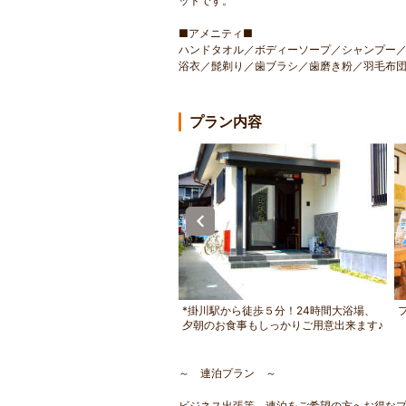
ットです。
■アメニティ■
ハンドタオル／ボディーソープ／シャンプー
浴衣／髭剃り／歯ブラシ／歯磨き粉／羽毛布
プラン内容
上からの掛川城の眺め！
*掛川駅から徒歩５分！24時間大浴場、
夕朝のお食事もしっかりご用意出来ます♪
～ 連泊プラン ～
ビジネス出張等、連泊をご希望の方へお得なプ