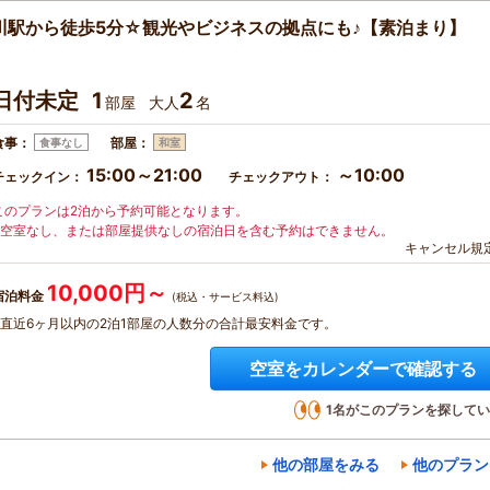
川駅から徒歩5分☆観光やビジネスの拠点にも♪【素泊まり】
日付未定
1
2
部屋
大人
名
食事：
部屋：
食事なし
和室
15:00～21:00
～10:00
チェックイン：
チェックアウト：
このプランは2泊から予約可能となります。
※空室なし、または部屋提供なしの宿泊日を含む予約はできません。
キャンセル規
10,000円～
宿泊料金
(税込・サービス料込)
※直近6ヶ月以内の2泊1部屋の人数分の合計最安料金です。
空室をカレンダーで確認する
1
名がこのプランを探してい
他の部屋をみる
他のプラン