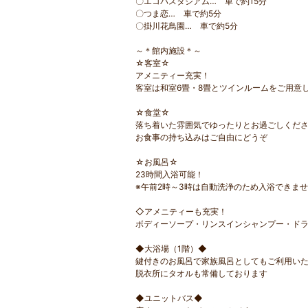
〇エコパスタジアム… 車で約15分
〇つま恋… 車で約5分
〇掛川花鳥園… 車で約5分
～＊館内施設＊～
☆客室☆
アメニティー充実！
客室は和室6畳・8畳とツインルームをご用意
☆食堂☆
落ち着いた雰囲気でゆったりとお過ごしくだ
お食事の持ち込みはご自由にどうぞ
☆お風呂☆
23時間入浴可能！
※午前2時～3時は自動洗浄のため入浴できま
◇アメニティーも充実！
ボディーソープ・リンスインシャンプー・ド
◆大浴場（1階）◆
鍵付きのお風呂で家族風呂としてもご利用い
脱衣所にタオルも常備しております
◆ユニットバス◆