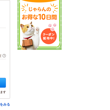
定
ます
をみる