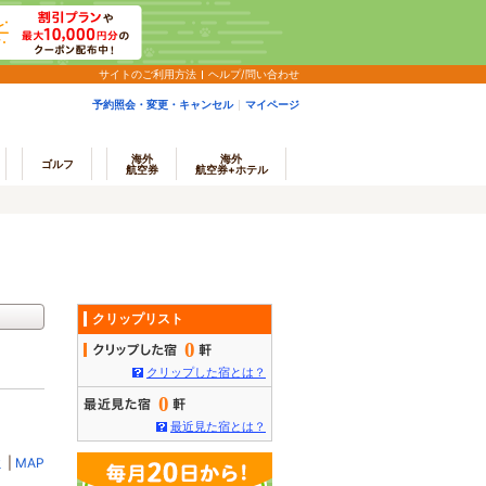
サイトのご利用方法
ヘルプ/問い合わせ
予約照会・変更・キャンセル
マイページ
海外
海外
ゴルフ
航空券
航空券+ホテル
クリップリスト
0
クリップした宿とは？
0
最近見た宿とは？
ミ
|
MAP