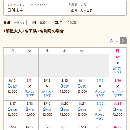
チェックイン・
チェックアウト
部屋数・人数
日付未定
1
2
部屋
大人
名
食事
IN
15:00～
OUT
～10:00
食事なし
1部屋大人2名子供0名利用の場合
次へ
月
火
水
木
金
土
日
8/9
×
他プラン
を探す
8/10
8/11
8/12
8/13
8/14
8/15
8/16
×
×
×
×
3
3
3
部屋
部屋
部屋
12,000
12,000
12,000
他プラン
他プラン
他プラン
他プラン
を探す
を探す
を探す
を探す
8/17
8/18
8/19
8/20
8/21
8/22
8/23
×
3
2
3
3
3
3
部屋
部屋
部屋
部屋
部屋
部屋
12,000
12,000
12,000
12,000
12,000
12,000
他プラン
を探す
8/24
8/25
8/26
8/27
8/28
8/29
8/30