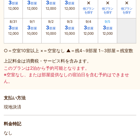
×
×
×
3
3
3
3
部屋
部屋
部屋
部屋
12,000
12,000
12,000
12,000
他プラン
他プラン
他プラン
を探す
を探す
を探す
8/31
9/1
9/2
9/3
9/4
9/5
3
3
3
3
3
3
部屋
部屋
部屋
部屋
部屋
部屋
12,000
10,000
10,000
10,000
12,000
12,000
○＝空室10室以上 ×＝空室なし ▲＝残4∼9部屋 1∼3部屋＝残室数
上記料金は消費税・サービス料を含みます。
このプランは2泊から予約可能となります。
※空室なし、または部屋提供なしの宿泊日を含む予約はできませ
ん。
支払い方法
現地決済
料金特記
なし