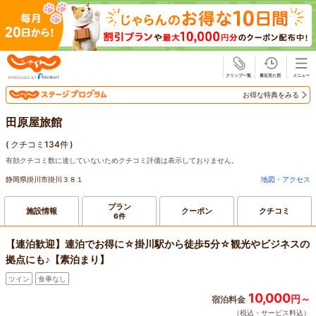
じゃらん
お得な特典をみる
田原屋旅館
(
クチコミ134件
)
有効クチコミ数に達していないためクチコミ評価は表示しておりません。
静岡県掛川市掛川３８１
地図・アクセス
プラン
施設情報
クーポン
クチコミ
6件
【連泊歓迎】連泊でお得に☆掛川駅から徒歩5分☆観光やビジネスの
拠点にも♪【素泊まり】
ツイン
食事なし
10,000
円～
宿泊料金
（税込・サービス料込）