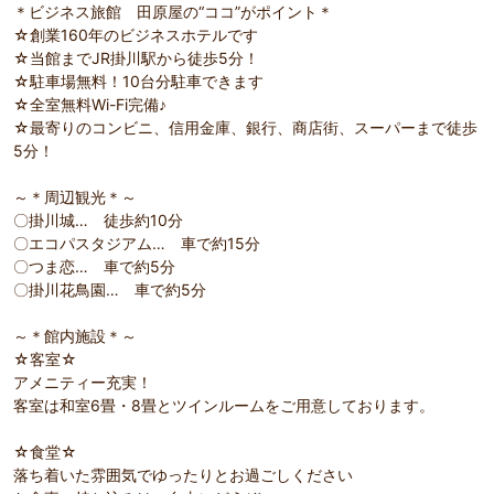
＊ビジネス旅館 田原屋の“ココ”がポイント＊
☆創業160年のビジネスホテルです
☆当館までJR掛川駅から徒歩5分！
☆駐車場無料！10台分駐車できます
☆全室無料Wi-Fi完備♪
☆最寄りのコンビニ、信用金庫、銀行、商店街、スーパーまで徒歩
5分！
～＊周辺観光＊～
〇掛川城… 徒歩約10分
〇エコパスタジアム… 車で約15分
〇つま恋… 車で約5分
〇掛川花鳥園… 車で約5分
～＊館内施設＊～
☆客室☆
アメニティー充実！
客室は和室6畳・8畳とツインルームをご用意しております。
☆食堂☆
落ち着いた雰囲気でゆったりとお過ごしください