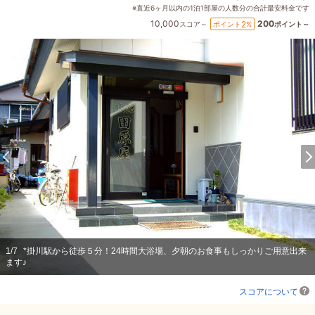
※直近6ヶ月以内の1泊1部屋の人数分の合計最安料金です
10,000
200
2
ポイント
%
スコア～
ポイント～
1
/
7
*掛川駅から徒歩５分！24時間大浴場、夕朝のお食事もしっかりご用意出来
ます♪
スコアについて