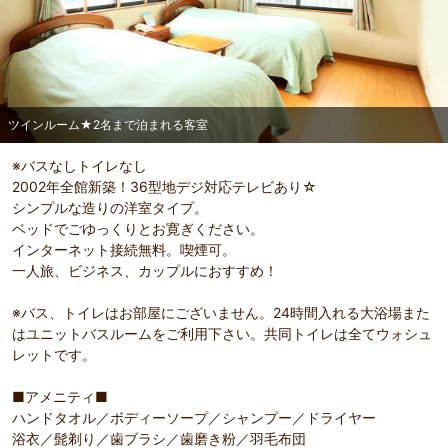
ツインルーム★2名まで泊まれる客室
※バスなしトイレなし
2002年全館新築！36型地デジ対応テレビあり☆
シンプルな造りの洋室タイプ。
部屋詳細
ベッドでごゆっくりとお寛ぎください。
ツインルーム★2名まで泊まれる客室
インターネット接続無料。喫煙可。
一人旅、ビジネス、カップルにおすすめ！
※バス、トイレはお部屋にございません。24時間入れる大浴場また
はユニットバスルームをご利用下さい。共同トイレは全てウォシュ
レットです。
■アメニティ■
ハンドタオル／ボディーソープ／シャンプー／ドライヤー
浴衣／髭剃り／歯ブラシ／歯磨き粉／羽毛布団