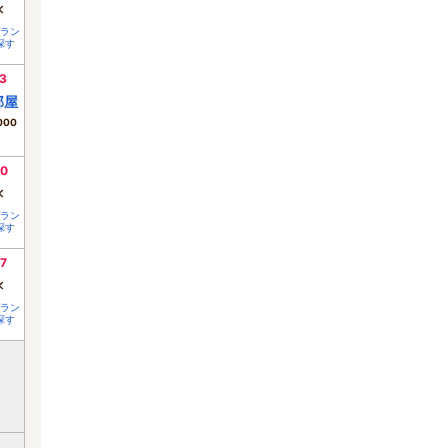
×
ラン
探す
3
部屋
000
0
×
ラン
探す
7
×
ラン
探す