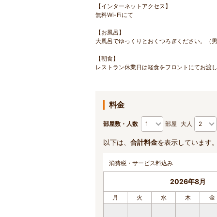
【インターネットアクセス】
無料Wi-Fiにて
【お風呂】
大風呂でゆっくりとおくつろぎください。（男性
【朝食】
レストラン休業日は軽食をフロントにてお渡
料金
部屋数・人数
部屋
大人
以下は、
合計料金
を表示しています
消費税・サービス料込み
2026年8月
月
火
水
木
金