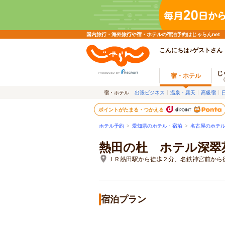
国内旅行・海外旅行や宿・ホテルの宿泊予約はじゃらんnet
こんにちは♪ゲストさん
じ
宿・ホテル
宿・ホテル
出張ビジネス
温泉・露天
高級宿
ポイントがたまる・つかえる
ホテル予約
>
愛知県のホテル・宿泊
>
名古屋のホテ
熱田の杜 ホテル深翠
ＪＲ熱田駅から徒歩２分、名鉄神宮前から
宿泊プラン