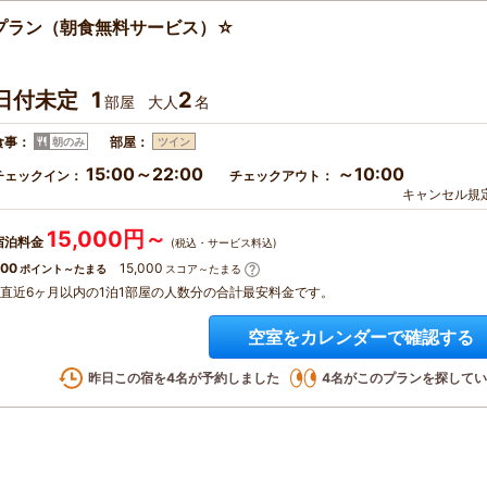
プラン（朝食無料サービス）☆
日付未定
1
2
部屋
大人
名
食事：
部屋：
朝のみ
ツイン
15:00～22:00
～10:00
チェックイン：
チェックアウト：
キャンセル規
15,000円～
宿泊料金
(税込・サービス料込)
00
15,000
ポイント～たまる
スコア～たまる
※直近6ヶ月以内の1泊1部屋の人数分の合計最安料金です。
空室をカレンダーで確認する
昨日この宿を
4
名が予約しました
4
名がこのプランを探してい