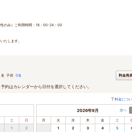
のみ）ご利用時間：18：00-24：00
しいたします。
名
子供
0名
料金再
。予約はカレンダーから日付を選択してください。
料金につ
2026年9月
次へ
土
日
月
火
水
木
金
土
1
2
1
2
3
4
5