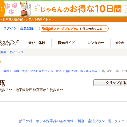
 ～日本最大級の宿・ホテル予約サイト～
ログイン
会員登録
お得な特典をみる
ゃらんパック
遊び・体験
観光ガイド
レンタカー
航空券
（交通＋宿泊）
日帰り・デイユース
ル・宿泊
>
金山・大須・笠寺以南のホテル・宿泊
>
熱田の杜 ホテル深翠苑
>
熱田の杜 ホテル深
苑
クリップする
徒歩７分、地下鉄熱田神宮西から徒歩５分
熱田の杜 ホテル深翠苑の基本情報
｜
料金・宿泊プラン一覧
|
クチコ