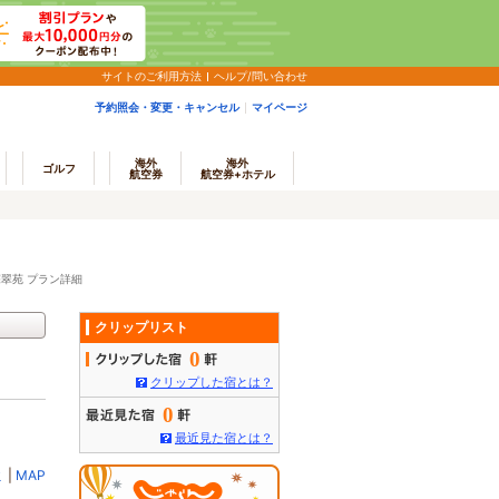
サイトのご利用方法
ヘルプ/問い合わせ
予約照会・変更・キャンセル
マイページ
海外
海外
ゴルフ
航空券
航空券+ホテル
翠苑 プラン詳細
クリップリスト
0
クリップした宿とは？
0
最近見た宿とは？
ミ
|
MAP