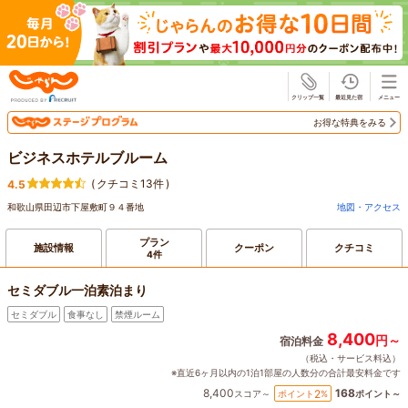
じゃらん
お得な特典をみる
ビジネスホテルブルーム
(
クチコミ13件
)
4.5
和歌山県田辺市下屋敷町９４番地
地図・アクセス
プラン
施設情報
クーポン
クチコミ
4件
セミダブル一泊素泊まり
セミダブル
食事なし
禁煙ルーム
8,400
円～
宿泊料金
（税込・サービス料込）
※直近6ヶ月以内の1泊1部屋の人数分の合計最安料金です
8,400
168
2
ポイント
%
スコア～
ポイント～