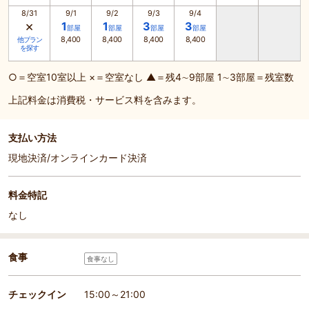
8/31
9/1
9/2
9/3
9/4
×
1
1
3
3
部屋
部屋
部屋
部屋
8,400
8,400
8,400
8,400
他プラン
を探す
○＝空室10室以上 ×＝空室なし ▲＝残4∼9部屋 1∼3部屋＝残室数
上記料金は消費税・サービス料を含みます。
支払い方法
現地決済/オンラインカード決済
料金特記
なし
食事
食事なし
チェックイン
15:00～21:00