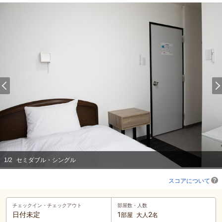
1
/
2
セミダブル・シングル
スコアについて
チェックイン・
チェックアウト
部屋数・人数
日付未定
1
2
部屋
大人
名