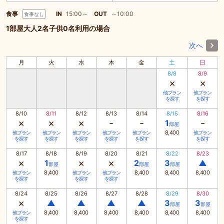
食事
IN
15:00～
OUT
～10:00
食事なし
1部屋大人2名子供0名利用の場合
次へ
月
火
水
木
金
土
日
8/8
8/9
×
×
他プラン
他プラン
を探す
を探す
8/10
8/11
8/12
8/13
8/14
8/15
8/16
×
×
×
-
-
-
1
部屋
8,400
他プラン
他プラン
他プラン
他プラン
他プラン
他プラン
を探す
を探す
を探す
を探す
を探す
を探す
8/17
8/18
8/19
8/20
8/21
8/22
8/23
×
×
×
1
2
3
▲
部屋
部屋
部屋
8,400
8,400
8,400
8,400
他プラン
他プラン
他プラン
を探す
を探す
を探す
8/24
8/25
8/26
8/27
8/28
8/29
8/30
×
▲
▲
▲
▲
3
3
部屋
部屋
8,400
8,400
8,400
8,400
8,400
8,400
他プラン
を探す