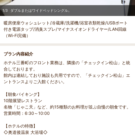
1
/
3
ダブルまたはワイドベッドシングル。
暖房便座ウォシュレット/冷蔵庫/洗濯機/浴室衣類乾燥/USBポート
付き電源タップ/消臭スプレ/マイナスイオンドライヤー/LAN回線
（Wi-Fi完備）
部屋詳細
（
1
/
3
）
Pr
Ne
プラン内容紹介
な
ダブルまたはワイドベッドシングル。
ユニッ
evi
xt
ou
ホテル三番町のフロント業務は、隣接の「チェックイン松山」と統
s
合しております。
館内は連結しており施設も共用ですので、「チェックイン松山」エ
ントランスよりご入館ください。
【朝食バイキング】
10階展望レストラン
名物「じゃこ天」など、約15種類のお料理が並ぶ自慢の朝食です。
営業時間：6:30～10:00
【ホテルの特徴】
◇奥道後温泉 大浴場◇