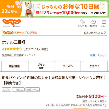
じゃらん
お得な特典をみる
ホテル三番町
(
クチコミ1,256件
)
4.1
愛媛県松山市三番町２－７－７
地図・アクセス
プラン
施設情報
クーポン
クチコミ
6件
朝食バイキングで1日の活力を！天然温泉大浴場・サウナも大好評！
【朝食付き】
ダブル
朝のみ
禁煙ルーム
9,100
円～
宿泊料金
（税込・サービス料込）
※直近6ヶ月以内の1泊1部屋の人数分の合計最安料金です