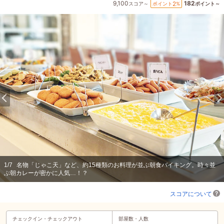
9,100
182
2
ポイント
%
スコア～
ポイント～
1
/
7
名物「じゃこ天」など、約15種類のお料理が並ぶ朝食バイキング。時々並
ぶ朝カレーが密かに人気…！？
スコアについて
チェックイン・
チェックアウト
部屋数・人数