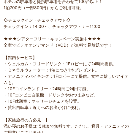
ホテルの駐車場と提携駐車場を合わせて100台以上！
1泊700円（一部800円）からご利用可能。
◇チェックイン・チェックアウト◇
チェックイン：14:00～、チェックアウト：～11:00
★☆★シアターフリー・キャンペーン実施中★☆★
全室でビデオオンデマンド（VOD）が無料で見放題です！
【館内サービス】
・ウェルカム・フリードリンク：1Fロビーにて24時間提供。
・ミネラルウォーター：1泊につき1本プレゼント。
・アメニティバイキング：1Fロビーにて提供。女性に嬉しいアイテ
ムも。
・10Fコインランドリー：24時間ご利用可能。
・10Fコンビニ自販機：ドリンクやおつまみなど。
・10F休憩室：マッサージチェアを設置。
・貸出自転車：近くへのお出かけに便利。
【家族旅行の方必見！】
添い寝のお子様は15歳まで無料です。ただし、寝具・アメニティの
ご用意はございません。