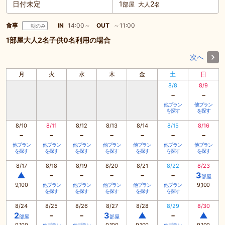
日付未定
1
2
部屋
大人
名
食事
IN
14:00～
OUT
～11:00
朝のみ
1部屋大人2名子供0名利用の場合
次へ
月
火
水
木
金
土
日
8/8
8/9
-
-
他プラン
他プラン
を探す
を探す
8/10
8/11
8/12
8/13
8/14
8/15
8/16
-
-
-
-
-
-
-
他プラン
他プラン
他プラン
他プラン
他プラン
他プラン
他プラン
を探す
を探す
を探す
を探す
を探す
を探す
を探す
8/17
8/18
8/19
8/20
8/21
8/22
8/23
-
-
-
-
-
▲
3
部屋
9,100
9,100
他プラン
他プラン
他プラン
他プラン
他プラン
を探す
を探す
を探す
を探す
を探す
8/24
8/25
8/26
8/27
8/28
8/29
8/30
-
-
-
2
3
▲
▲
部屋
部屋