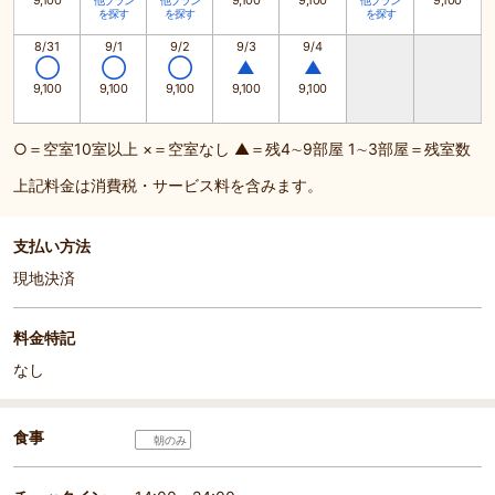
9,100
9,100
9,100
9,100
他プラン
他プラン
他プラン
を探す
を探す
を探す
8/31
9/1
9/2
9/3
9/4
◯
◯
◯
▲
▲
9,100
9,100
9,100
9,100
9,100
○＝空室10室以上 ×＝空室なし ▲＝残4∼9部屋 1∼3部屋＝残室数
上記料金は消費税・サービス料を含みます。
支払い方法
現地決済
料金特記
なし
食事
朝のみ