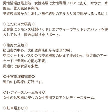
男性浴場は最上階、女性浴場は女性専用フロアにあり、サウナ、水
風呂、露天風呂を完備。
奥道後温泉から引湯した無色透明のアルカリ泉で肌がつるつるに！
◇こだわりの寝具◇
全客室にシモンズ社製ベッドとエアウィーヴマットレスパッドを導
入しており、快適な眠りをサポート。
◇絶好の立地◇
松山市の中心、大街道商店街から徒歩40秒。
空港シャトルバスや公共交通機関の駅まで徒歩5分。商店街のアー
ケードで天候の心配も不要。
周辺には飲食店も多数。
◇全室洗濯機完備◇
連泊のお客様に好評です。
◇レディースルームあり◇
女性のお客様に安心の女性専用フロアとレディースルーム。
◇駐車場あり◇