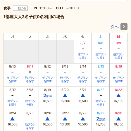
食事
IN
15:00～
OUT
～10:00
朝のみ
1部屋大人2名子供0名利用の場合
次へ
月
火
水
木
金
土
日
8/7
8/8
8/9
-
-
-
他プラン
他プラン
他プラン
を探す
を探す
を探す
8/10
8/11
8/12
8/13
8/14
8/15
8/16
-
×
-
-
-
-
-
他プラン
他プラン
他プラン
他プラン
他プラン
他プラン
他プラン
を探す
を探す
を探す
を探す
を探す
を探す
を探す
8/17
8/18
8/19
8/20
8/21
8/22
8/23
-
-
-
2
▲
▲
▲
部屋
16,500
16,500
16,500
16,500
他プラン
他プラン
他プラン
を探す
を探す
を探す
8/24
8/25
8/26
8/27
8/28
8/29
8/30
-
▲
▲
▲
▲
2
▲
部屋
16,500
16,500
16,500
16,500
18,700
16,500
他プラン
を探す