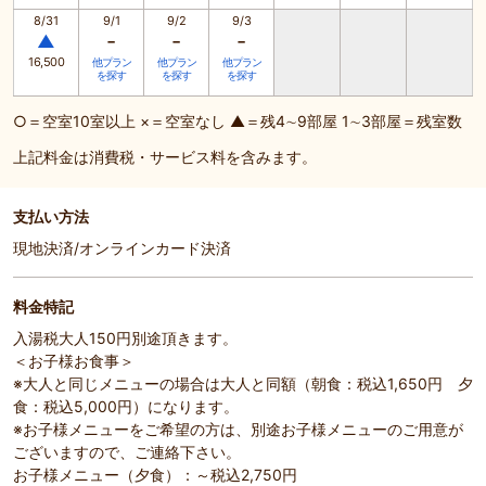
8/31
9/1
9/2
9/3
-
-
-
▲
16,500
他プラン
他プラン
他プラン
を探す
を探す
を探す
○＝空室10室以上 ×＝空室なし ▲＝残4∼9部屋 1∼3部屋＝残室数
上記料金は消費税・サービス料を含みます。
支払い方法
現地決済/オンラインカード決済
料金特記
入湯税大人150円別途頂きます。
＜お子様お食事＞
※大人と同じメニューの場合は大人と同額（朝食：税込1,650円 夕
食：税込5,000円）になります。
※お子様メニューをご希望の方は、別途お子様メニューのご用意が
ございますので、ご連絡下さい。
お子様メニュー（夕食）：～税込2,750円