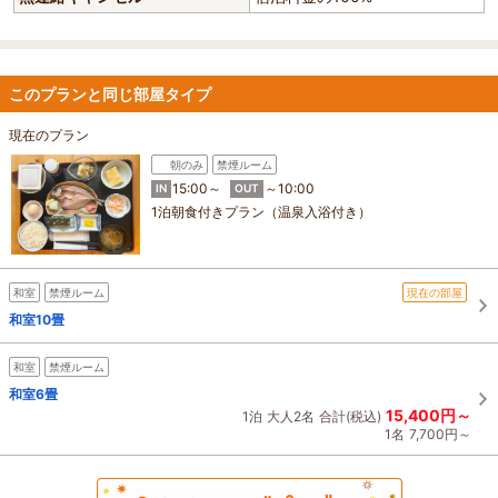
このプランと同じ部屋タイプ
現在のプラン
朝のみ
禁煙ルーム
15:00～
～10:00
IN
OUT
1泊朝食付きプラン（温泉入浴付き）
和室
禁煙ルーム
現在の部屋
和室10畳
和室
禁煙ルーム
和室6畳
15,400円～
1泊
大人2名
合計(税込)
1名
7,700円～