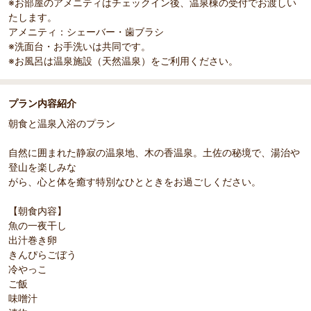
※お部屋のアメニティはチェックイン後、温泉棟の受付でお渡しい
s
たします。
アメニティ：シェーバー・歯ブラシ
※洗面台・お手洗いは共同です。
※お風呂は温泉施設（天然温泉）をご利用ください。
プラン内容紹介
朝食と温泉入浴のプラン
自然に囲まれた静寂の温泉地、木の香温泉。土佐の秘境で、湯治や
登山を楽しみな
がら、心と体を癒す特別なひとときをお過ごしください。
【朝食内容】
魚の一夜干し
出汁巻き卵
きんぴらごぼう
冷やっこ
ご飯
味噌汁