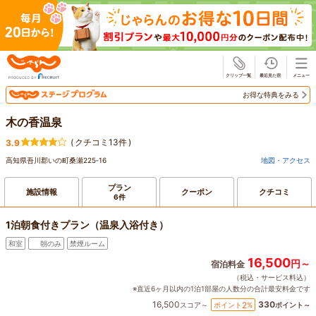
じゃらん
お得な特典をみる
木の香温泉
(
クチコミ13件
)
3.9
高知県吾川郡いの町桑瀬225‐16
地図・アクセス
プラン
施設情報
クーポン
クチコミ
6件
1泊朝食付きプラン（温泉入浴付き）
和室
朝のみ
禁煙ルーム
16,500
円～
宿泊料金
（税込・サービス料込）
※直近6ヶ月以内の1泊1部屋の人数分の合計最安料金です
16,500
330
2
ポイント
%
スコア～
ポイント～