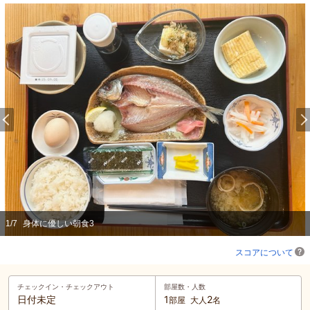
1
/
7
身体に優しい朝食3
スコアについて
チェックイン・
チェックアウト
部屋数・人数
日付未定
1
2
部屋
大人
名