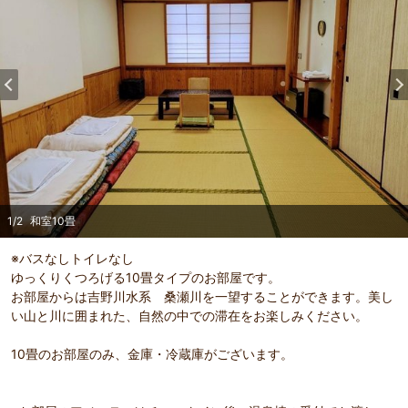
1
/
2
和室10畳
※バスなしトイレなし
ゆっくりくつろげる10畳タイプのお部屋です。
お部屋からは吉野川水系 桑瀬川を一望することができます。美し
い山と川に囲まれた、自然の中での滞在をお楽しみください。
10畳のお部屋のみ、金庫・冷蔵庫がございます。
部屋詳細
（
1
/
2
）
Pr
Ne
和室10畳
外観
evi
xt
ou