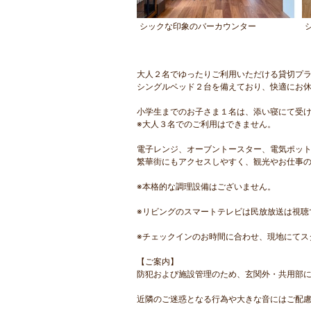
の外壁＆白い玄関が特徴です
シックな印象のバーカウンター
大人２名でゆったりご利用いただける貸切プ
シングルベッド２台を備えており、快適にお
小学生までのお子さま１名は、添い寝にて受
※大人３名でのご利用はできません。
電子レンジ、オーブントースター、電気ポッ
繁華街にもアクセスしやすく、観光やお仕事
※本格的な調理設備はございません。
※リビングのスマートテレビは民放放送は視聴
※チェックインのお時間に合わせ、現地にてス
【ご案内】
防犯および施設管理のため、玄関外・共用部
近隣のご迷惑となる行為や大きな音にはご配