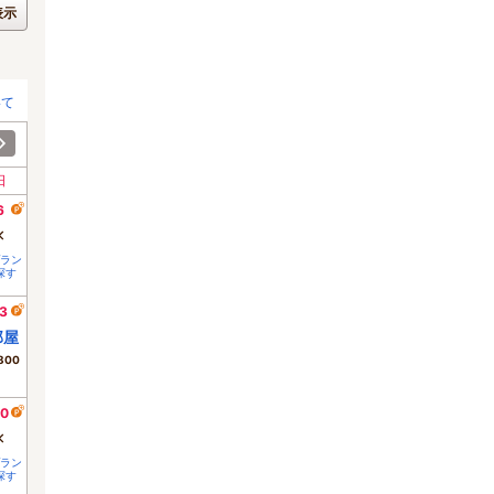
表示
いて
日
6
×
ラン
探す
3
部屋
800
0
×
ラン
探す