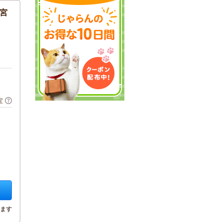
宮
定
ます