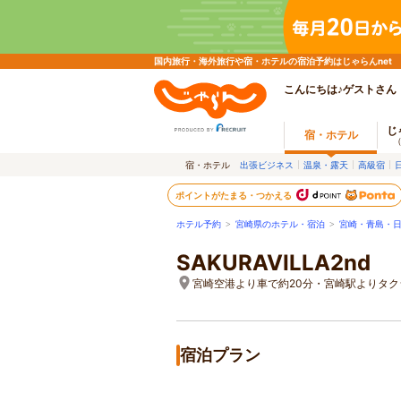
国内旅行・海外旅行や宿・ホテルの宿泊予約はじゃらんnet
こんにちは♪ゲストさん
じ
宿・ホテル
宿・ホテル
出張ビジネス
温泉・露天
高級宿
ポイントがたまる・つかえる
ホテル予約
>
宮崎県のホテル・宿泊
>
宮崎・青島・
SAKURAVILLA2nd
宮崎空港より車で約20分・宮崎駅よりタク
宿泊プラン