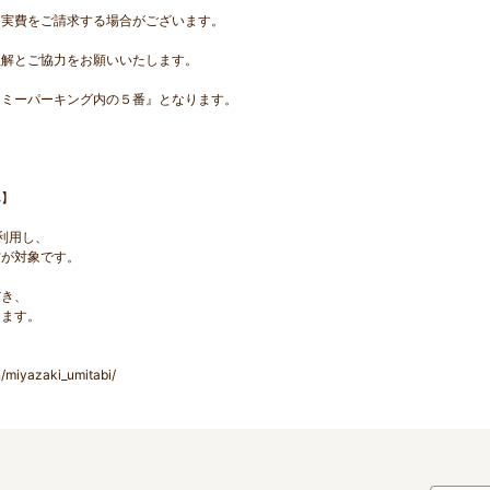
、実費をご請求する場合がございます。
理解とご協力をお願いいたします。
ーミーパーキング内の５番』となります。
へ】
利用し、
方が対象です。
だき、
きます。
/miyazaki_umitabi/