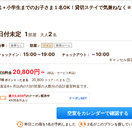
名＋小学生までのお子さま１名OK！貸切ステイで気兼ねなく☆
日付未定
1
2
部屋
大人
名
食事：
部屋：
食事なし
ツイン
禁煙ルーム
15:00～19:00
～10:00
チェックイン：
チェックアウト：
キャンセル規
20,800円～
宿泊料金
(税込・サービス料込)
16
20,800
ポイント～たまる
スコア～たまる
※直近6ヶ月以内の1泊1部屋の人数分の合計最安料金です。
最大5,400円
のクーポン配布中
クーポンGET
※利用条件あり
空室をカレンダーで確認する
昨日この宿を
1
名が予約しました
2
名がこのプランを探してい