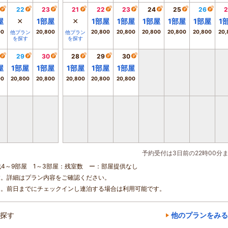
22
23
21
22
23
24
25
26
2
×
×
屋
1
部屋
1
部屋
1
部屋
1
部屋
1
部屋
1
部屋
1
00
20,800
20,800
20,800
20,800
20,800
20,800
20,
他プラン
他プラン
を探す
を探す
29
30
28
29
30
屋
1
部屋
1
部屋
1
部屋
1
部屋
1
部屋
00
20,800
20,800
20,800
20,800
20,800
予約受付は3日前の22時00分
残4～9部屋 1～3部屋：残室数 ー：部屋提供なし
す。詳細はプラン内容をご確認ください。
ん。前日までにチェックインし連泊する場合は利用可能です。
探す
他のプランをみる