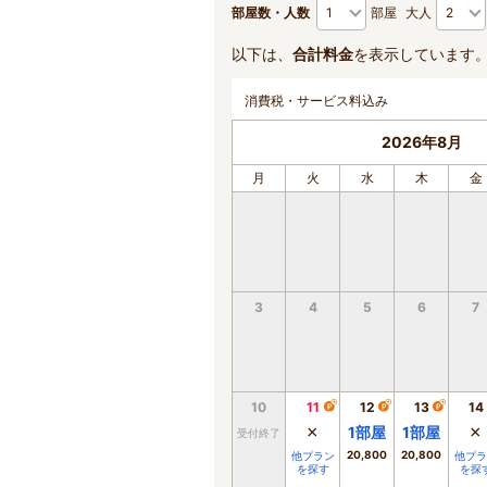
部屋数・人数
部屋
大人
以下は、
合計料金
を表示しています
消費税・サービス料込み
2026年8月
月
火
水
木
金
3
4
5
6
7
10
11
12
13
14
×
×
1
部屋
1
部屋
受付終了
20,800
20,800
他プラン
他プラ
を探す
を探