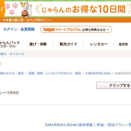
 ～日本最大級の宿・ホテル予約サイト～
ログイン
会員登録
お得な特典をみる
ゃらんパック
遊び・体験
観光ガイド
レンタカー
航空券
（交通＋宿泊）
日帰り・デイユース
日南のホテル・宿泊
>
宮崎・青島・シーガイアのホテル・宿泊
>
SAKURAVILLA2nd
>
SAKURAVI
クリップする
シーで約5分
SAKURAVILLA2ndの基本情報
｜
料金・宿泊プラン一