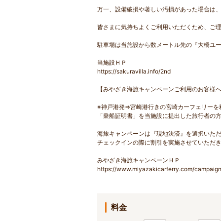
万一、設備破損や著しい汚損があった場合は
皆さまに気持ちよくご利用いただくため、ご
駐車場は当施設から数メートル先の『大橋ユ
当施設ＨＰ
https://sakuravilla.info/2nd
【みやざき海旅キャンペーンご利用のお客様
※神戸港発⇒宮崎港行きの宮崎カーフェリーを
「乗船証明書」を当施設に提出した旅行者の
海旅キャンペーンは『現地決済』を選択いた
チェックインの際に割引を実施させていただ
みやざき海旅キャンペーンＨＰ
https://www.miyazakicarferry.com/campaign
料金