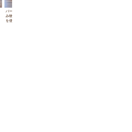
バーカウンターは、簡単なお食事やお飲
冷蔵庫・電子レンジ・トースター
み物の準備にご利用いただけます。火器
かしポット
を使う調理はできません