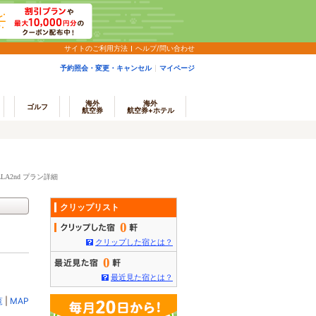
サイトのご利用方法
ヘルプ/問い合わせ
予約照会・変更・キャンセル
マイページ
海外
海外
ゴルフ
航空券
航空券+ホテル
LLA2nd プラン詳細
クリップリスト
0
クリップした宿とは？
0
最近見た宿とは？
覧
|
MAP