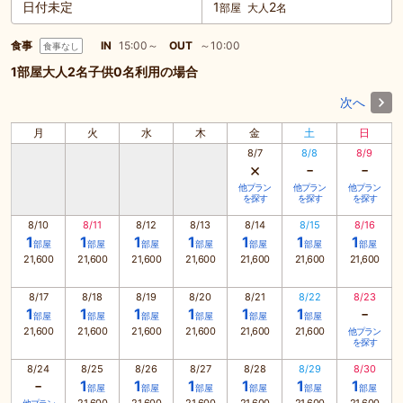
日付未定
1
2
部屋
大人
名
食事
IN
15:00～
OUT
～10:00
食事なし
1部屋大人2名子供0名利用の場合
次へ
月
火
水
木
金
土
日
8/7
8/8
8/9
×
-
-
他プラン
他プラン
他プラン
を探す
を探す
を探す
8/10
8/11
8/12
8/13
8/14
8/15
8/16
1
1
1
1
1
1
1
部屋
部屋
部屋
部屋
部屋
部屋
部屋
21,600
21,600
21,600
21,600
21,600
21,600
21,600
8/17
8/18
8/19
8/20
8/21
8/22
8/23
-
1
1
1
1
1
1
部屋
部屋
部屋
部屋
部屋
部屋
21,600
21,600
21,600
21,600
21,600
21,600
他プラン
を探す
8/24
8/25
8/26
8/27
8/28
8/29
8/30
-
1
1
1
1
1
1
部屋
部屋
部屋
部屋
部屋
部屋