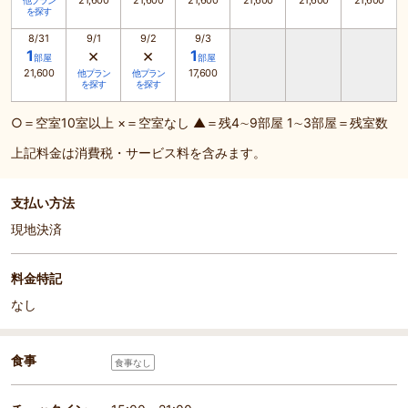
21,600
21,600
21,600
21,600
21,600
21,600
他プラン
を探す
8/31
9/1
9/2
9/3
×
×
1
1
部屋
部屋
21,600
17,600
他プラン
他プラン
を探す
を探す
○＝空室10室以上 ×＝空室なし ▲＝残4∼9部屋 1∼3部屋＝残室数
上記料金は消費税・サービス料を含みます。
支払い方法
現地決済
料金特記
なし
食事
食事なし
部屋詳細