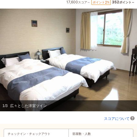
17,600
352
2
ポイント
%
スコア～
ポイント～
1
/
3
広々とした洋室ツイン
スコアについて
チェックイン・
チェックアウト
部屋数・人数