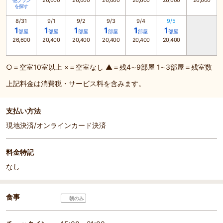
26,600
26,600
26,600
26,600
26,600
26,600
他プラン
を探す
8/31
9/1
9/2
9/3
9/4
9/5
1
1
1
1
1
1
部屋
部屋
部屋
部屋
部屋
部屋
26,600
20,400
20,400
20,400
20,400
20,400
○＝空室10室以上 ×＝空室なし ▲＝残4∼9部屋 1∼3部屋＝残室数
上記料金は消費税・サービス料を含みます。
支払い方法
現地決済/オンラインカード決済
料金特記
なし
食事
朝のみ