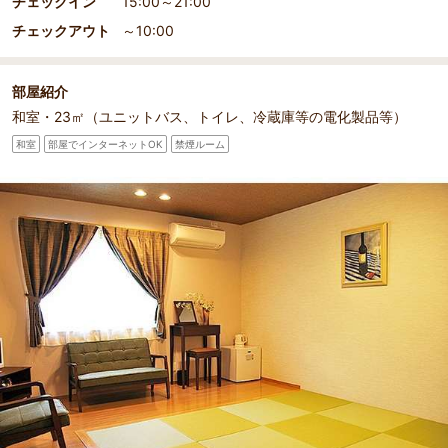
チェックイン
15:00～21:00
チェックアウト
～10:00
部屋紹介
和室・23㎡（ユニットバス、トイレ、冷蔵庫等の電化製品等）
部屋詳細
畳のある広々とした和室
和室
部屋でインターネットOK
禁煙ルーム