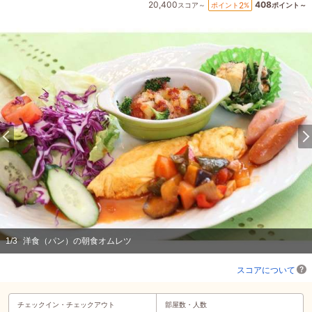
20,400
408
2
ポイント
%
スコア～
ポイント～
1
/
3
洋食（パン）の朝食オムレツ
スコアについて
チェックイン・
チェックアウト
部屋数・人数