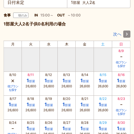
日付未定
1
2
部屋
大人
名
食事
IN
15:00～
OUT
～10:00
朝のみ
1部屋大人2名子供0名利用の場合
次へ
月
火
水
木
金
土
日
8/9
-
他プラン
を探す
8/10
8/11
8/12
8/13
8/14
8/15
8/16
×
1
1
1
1
1
1
部屋
部屋
部屋
部屋
部屋
部屋
26,600
26,600
26,600
26,600
26,600
26,600
他プラン
を探す
8/17
8/18
8/19
8/20
8/21
8/22
8/23
-
1
1
1
1
1
1
部屋
部屋
部屋
部屋
部屋
部屋
26,600
26,600
26,600
26,600
26,600
26,600
他プラン
を探す
8/24
8/25
8/26
8/27
8/28
8/29
8/30
-
1
1
1
1
1
1
部屋
部屋
部屋
部屋
部屋
部屋