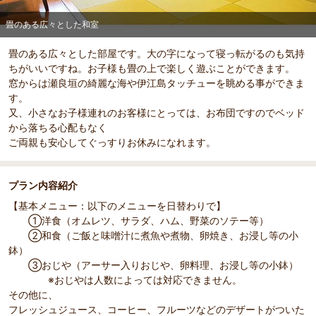
畳のある広々とした和室
畳のある広々とした部屋です。大の字になって寝っ転がるのも気持
ちがいいですね。お子様も畳の上で楽しく遊ぶことができます。
窓からは瀬良垣の綺麗な海や伊江島タッチューを眺める事ができま
す。
又、小さなお子様連れのお客様にとっては、お布団ですのでベッド
から落ちる心配もなく
ご両親も安心してぐっすりお休みになれます。
プラン内容紹介
【基本メニュー：以下のメニューを日替わりで】
①洋食（オムレツ、サラダ、ハム、野菜のソテー等）
②和食（ご飯と味噌汁に煮魚や煮物、卵焼き、お浸し等の小
鉢）
③おじや（アーサー入りおじや、卵料理、お浸し等の小鉢）
※おじやは人数によっては対応できません。
その他に、
フレッシュジュース、コーヒー、フルーツなどのデザートがついた