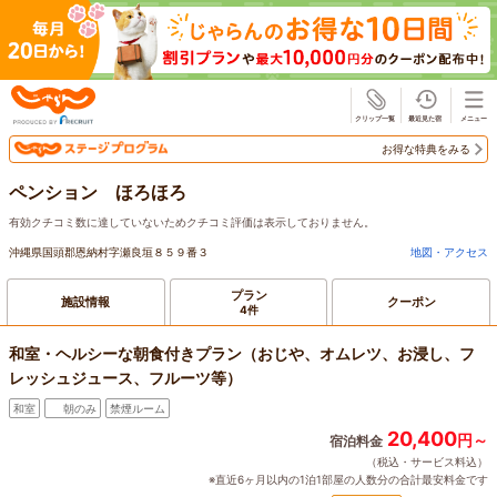
じゃらん
お得な特典をみる
ペンション ほろほろ
有効クチコミ数に達していないためクチコミ評価は表示しておりません。
沖縄県国頭郡恩納村字瀬良垣８５９番３
地図・アクセス
プラン
施設情報
クーポン
4件
和室・ヘルシーな朝食付きプラン（おじや、オムレツ、お浸し、フ
レッシュジュース、フルーツ等）
和室
朝のみ
禁煙ルーム
20,400
円～
宿泊料金
（税込・サービス料込）
※直近6ヶ月以内の1泊1部屋の人数分の合計最安料金です