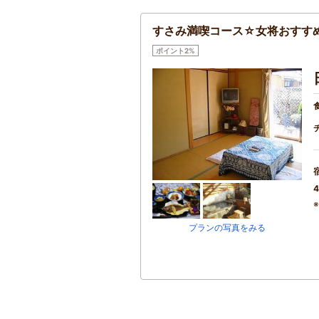
すさみ満喫コース☆女将おすす
ポイント2%
4
プランの写真をみる