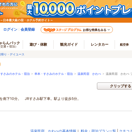
 ～日本最大級の宿・ホテル予約サイト～
ログイン
会員登録
お得な特典をみる
ゃらんパック
遊び・体験
観光ガイド
レンタカー
航空券
（交通＋宿泊）
日帰り・デイユース
・すさみのホテル・宿泊
>
串本・すさみのホテル・宿泊
>
温泉民宿 かわべ
>
温泉民宿 かわべ 
クリップする
を南下10分。 JRすさみ駅下車。駅より徒歩5分。
温泉民宿 かわべの基本情報
｜
料金・宿泊プラン一覧
|
クチコ