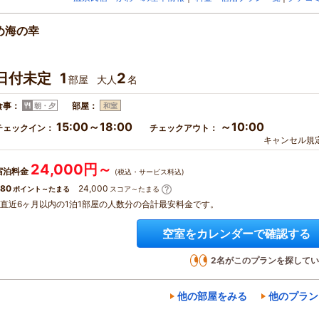
め海の幸
日付未定
1
2
部屋
大人
名
食事：
部屋：
朝・夕
和室
15:00～18:00
～10:00
チェックイン：
チェックアウト：
キャンセル規
24,000円～
宿泊料金
(税込・サービス料込)
80
24,000
ポイント～たまる
スコア～たまる
※直近6ヶ月以内の1泊1部屋の人数分の合計最安料金です。
空室をカレンダーで確認する
2
名がこのプランを探してい
他の部屋をみる
他のプラン