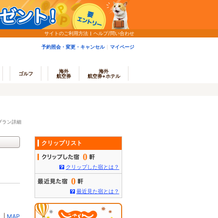
サイトのご利用方法
ヘルプ/問い合わせ
予約照会・変更・キャンセル
マイページ
海外
海外
ゴルフ
航空券
航空券+ホテル
プラン詳細
クリップリスト
0
クリップした宿とは？
0
最近見た宿とは？
ミ
|
MAP