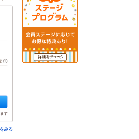
定
ます
をみる