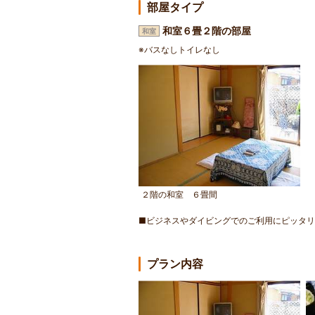
部屋タイプ
和室６畳２階の部屋
和室
※バスなしトイレなし
２階の和室 ６畳間
■ビジネスやダイビングでのご利用にピッタリ
プラン内容