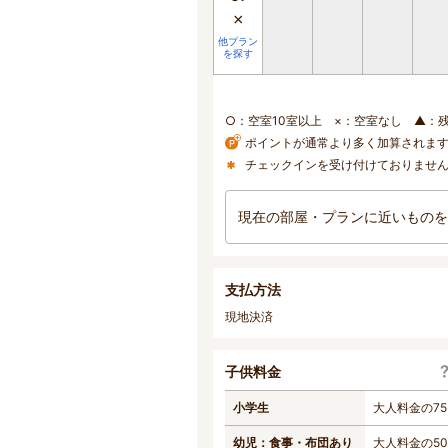
×
他プラン
を探す
○：空室10室以上 ×：空室なし ▲：
ポイントが通常より多く加算されま
チェックインを受け付けておりませ
現在の部屋・プランに近いものを
支払方法
現地決済
子供料金
小学生
大人料金の7
幼児：食事・布団あり
大人料金の5