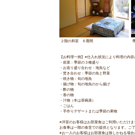
２階の和室 ６畳間
【お料理一例】※仕入れ状況により料理の内容
・前菜：季節の３種盛り
・お造り盛り合わせ：地魚など
・焚き合わせ：季節の魚と野菜
・焼き物：旬の地魚
・揚げ物：旬の地魚のから揚げ
・酢の物
・香の物
・汁物（冬は茶碗蒸）
・ごはん
・手作りデザートまたは季節の果物
※洋室のお客様はお部屋食はご利用いただけま
お食事は一階の食堂での提供となります。ご
※お一人のお客様はお部屋食は致しかねる場合