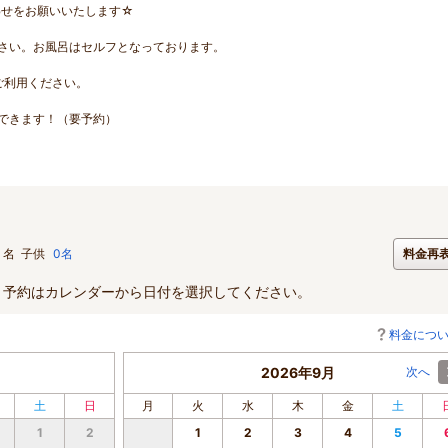
わせをお願いいたします☆
さい。お風呂はセルフとなっております。
ご利用ください。
できます！（要予約）
名
子供
0名
料金再
。予約はカレンダーから日付を選択してください。
料金につ
2026年9月
次へ
土
日
月
火
水
木
金
土
1
2
1
2
3
4
5