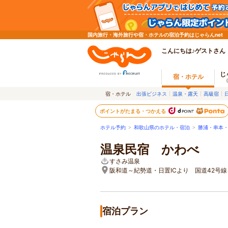
国内旅行・海外旅行や宿・ホテルの宿泊予約はじゃらんnet
こんにちは♪ゲストさん
じ
宿・ホテル
宿・ホテル
出張ビジネス
温泉・露天
高級宿
ポイントがたまる・つかえる
ホテル予約
>
和歌山県のホテル・宿泊
>
勝浦・串本
温泉民宿 かわべ
すさみ温泉
阪和道～紀勢道・日置ICより 国道42号線
宿泊プラン