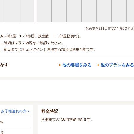
予約受付は1日前の11時00分
残4～9部屋 1～3部屋：残室数 ー：部屋提供なし
す。詳細はプラン内容をご確認ください。
ん。前日までにチェックインし連泊する場合は利用可能です。
探す
他の部屋をみる
他のプランをみる
料金特記
お子様連れの方へ
入湯税大人150円別途頂きます。
5％
0％