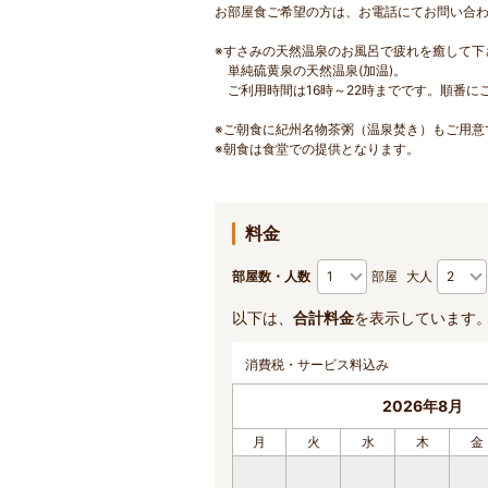
お部屋食ご希望の方は、お電話にてお問い合
※すさみの天然温泉のお風呂で疲れを癒して下
単純硫黄泉の天然温泉(加温)。
ご利用時間は16時～22時までです。順番に
※ご朝食に紀州名物茶粥（温泉焚き）もご用意
※朝食は食堂での提供となります。
料金
部屋数・人数
部屋
大人
以下は、
合計料金
を表示しています
消費税・サービス料込み
2026年8月
月
火
水
木
金