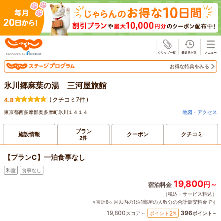
じゃらん
お得な特典をみる
氷川郷麻葉の湯 三河屋旅館
(
クチコミ7件
)
4.8
東京都西多摩郡奥多摩町氷川１４１４
地図・アクセス
プラン
施設情報
クーポン
クチコミ
2件
【プランC】一泊食事なし
和室
食事なし
19,800
円～
宿泊料金
（税込・サービス料込）
※直近6ヶ月以内の1泊1部屋の人数分の合計最安料金です
19,800
396
2
ポイント
%
スコア～
ポイント～