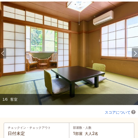
1
/
6
客室
スコアについて
チェックイン・
チェックアウト
部屋数・人数
日付未定
1
2
部屋
大人
名