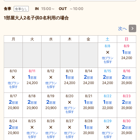
食事
IN
15:00～
OUT
～10:00
食事なし
1部屋大人2名子供0名利用の場合
次へ
月
火
水
木
金
土
日
8/8
8/9
×
1
部屋
24,200
他プラン
を探す
8/10
8/11
8/12
8/13
8/14
8/15
8/16
×
×
1
1
2
2
2
部屋
部屋
部屋
部屋
部屋
24,200
24,200
24,200
24,200
20,900
他プラン
他プラン
を探す
を探す
8/17
8/18
8/19
8/20
8/21
8/22
8/23
×
2
2
2
1
1
2
部屋
部屋
部屋
部屋
部屋
部屋
20,900
20,900
20,900
20,900
22,000
20,900
他プラン
を探す
8/24
8/25
8/26
8/27
8/28
8/29
8/30
×
×
×
×
2
1
2
部屋
部屋
部屋
20,900
20,900
20,900
他プラン
他プラン
他プラン
他プラン
を探す
を探す
を探す
を探す