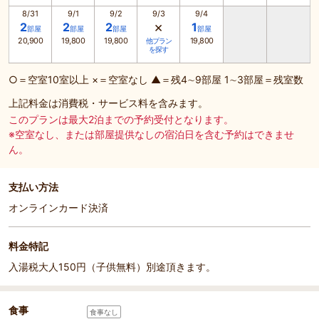
8/31
9/1
9/2
9/3
9/4
×
2
2
2
1
部屋
部屋
部屋
部屋
20,900
19,800
19,800
19,800
他プラン
を探す
○＝空室10室以上 ×＝空室なし ▲＝残4∼9部屋 1∼3部屋＝残室数
上記料金は消費税・サービス料を含みます。
このプランは最大2泊までの予約受付となります。
※空室なし、または部屋提供なしの宿泊日を含む予約はできませ
ん。
支払い方法
オンラインカード決済
料金特記
入湯税大人150円（子供無料）別途頂きます。
食事
食事なし