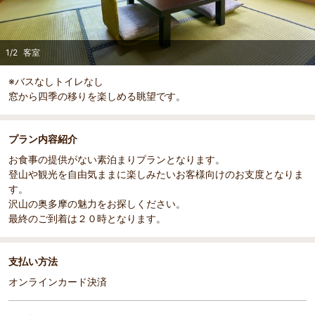
1
/
2
客室
※バスなしトイレなし
窓から四季の移りを楽しめる眺望です。
プラン内容紹介
お食事の提供がない素泊まりプランとなります。
登山や観光を自由気ままに楽しみたいお客様向けのお支度となりま
す。
沢山の奥多摩の魅力をお探しください。
最終のご到着は２０時となります。
支払い方法
オンラインカード決済