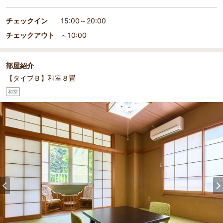
部屋詳細
（
1
/
2
）
Pr
Ne
客室
客室
evi
xt
チェックイン
15:00～20:00
ou
チェックアウト
～10:00
s
部屋紹介
【タイプＢ】和室８畳
和室