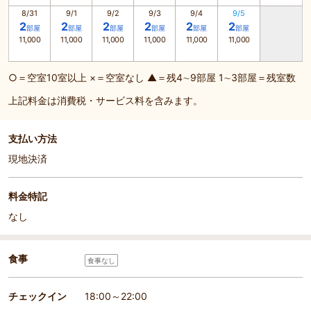
8/31
9/1
9/2
9/3
9/4
9/5
2
2
2
2
2
2
部屋
部屋
部屋
部屋
部屋
部屋
11,000
11,000
11,000
11,000
11,000
11,000
○＝空室10室以上 ×＝空室なし ▲＝残4∼9部屋 1∼3部屋＝残室数
上記料金は消費税・サービス料を含みます。
支払い方法
現地決済
料金特記
なし
食事
食事なし
チェックイン
18:00～22:00