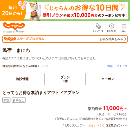
じゃらん
お得な特典をみる
民宿 まにわ
有効クチコミ数に達していないためクチコミ評価は表示しておりません。
群馬県利根郡みなかみ町綱子３６６
地図・アクセス
プラン
施設情報
クーポン
3件
とってもお得な素泊まりアウトドアプラン
和室
食事なし
11,000
円～
宿泊料金
（税込・サービス料込）
※直近6ヶ月以内の1泊1部屋の人数分の合計最安料金です
11,000
220
2
ポイント
%
スコア～
ポイント～