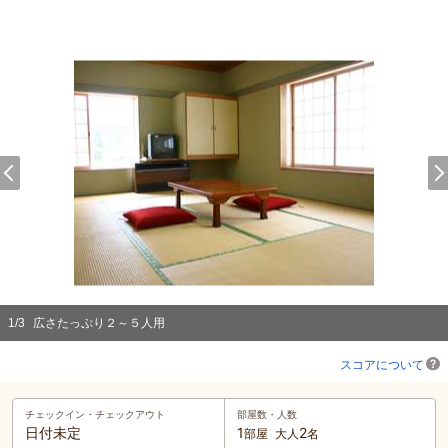
1
/
3
広さたっぷり２～５人用
スコアについて
チェックイン・
チェックアウト
部屋数・人数
日付未定
1
2
部屋
大人
名