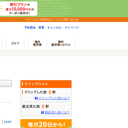
サイトのご利用方法
ヘルプ/問い合わせ
予約照会・変更・キャンセル
マイページ
海外
海外
ゴルフ
航空券
航空券+ホテル
クリップリスト
0
クリップした宿とは？
0
最近見た宿とは？
ミ
|
MAP