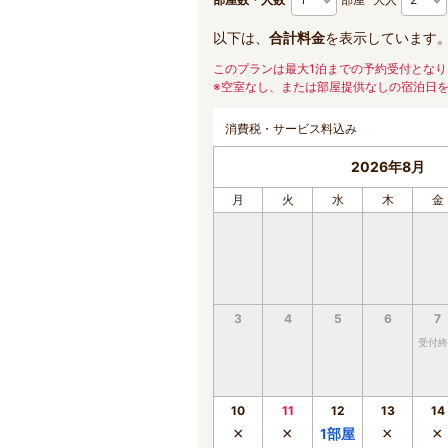
以下は、
合計料金
を表示しています
このプランは最大1泊までの予約受付となり
※空室なし、または部屋提供なしの宿泊日
消費税・サービス料込み
2026年8月
月
火
水
木
金
3
4
5
6
7
受付終
10
11
12
13
14
×
×
×
×
1
部屋