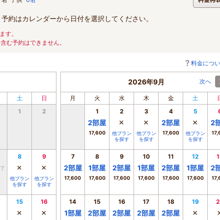
。予約はカレンダーから日付を選択してください。
ます。
を含む予約はできません。
料金につ
2026年9月
次へ
土
日
月
火
水
木
金
土
1
2
1
2
3
4
5
×
×
×
2
部屋
2
部屋
2
17,600
17,600
17,
他プラン
他プラン
他プラン
を探す
を探す
を探す
8
9
7
8
9
10
11
12
1
×
×
2
部屋
1
部屋
2
部屋
1
部屋
2
部屋
1
部屋
2
了
17,600
17,600
17,600
17,600
17,600
17,600
17,
他プラン
他プラン
を探す
を探す
15
16
14
15
16
17
18
19
2
×
×
×
1
部屋
2
部屋
2
部屋
2
部屋
2
部屋