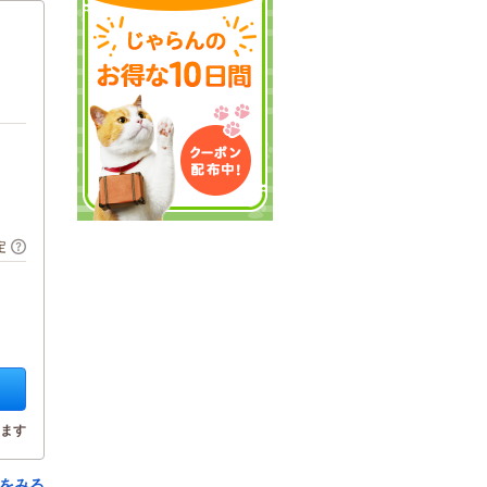
定
ます
をみる