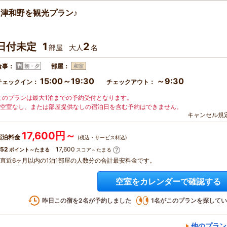
津和野を観光プラン♪
日付未定
1
2
部屋
大人
名
食事：
部屋：
朝・夕
和室
15:00～19:30
～9:30
チェックイン：
チェックアウト：
このプランは最大1泊までの予約受付となります。
※空室なし、または部屋提供なしの宿泊日を含む予約はできません。
キャンセル規
17,600円～
宿泊料金
(税込・サービス料込)
52
17,600
ポイント～たまる
スコア～たまる
※直近6ヶ月以内の1泊1部屋の人数分の合計最安料金です。
空室をカレンダーで確認する
昨日この宿を
2
名が予約しました
1
名がこのプランを探してい
他のプラン