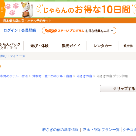
 ～日本最大級の宿・ホテル予約サイト～
ログイン
会員登録
お得な特典をみる
ゃらんパック
遊び・体験
観光ガイド
レンタカー
航空券
（交通＋宿泊）
日帰り・デイユース
津和野のホテル・宿泊
>
津和野・益田のホテル・宿泊
>
若さぎの宿
>
若さぎの宿 プラン詳細
クリップする
若さぎの宿の基本情報
｜
料金・宿泊プラン一覧
|
クチコ