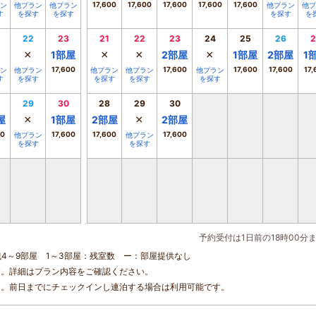
17,600
17,600
17,600
17,600
17,600
ン
他プラン
他プラン
他プラン
他プ
す
を探す
を探す
を探す
を
22
23
21
22
23
24
25
26
2
×
×
×
×
1
部屋
2
部屋
1
部屋
2
部屋
1
17,600
17,600
17,600
17,600
17,
ン
他プラン
他プラン
他プラン
他プラン
す
を探す
を探す
を探す
を探す
29
30
28
29
30
×
×
屋
1
部屋
2
部屋
2
部屋
00
17,600
17,600
17,600
他プラン
他プラン
を探す
を探す
予約受付は1日前の18時00分
残4～9部屋 1～3部屋：残室数 ー：部屋提供なし
す。詳細はプラン内容をご確認ください。
ん。前日までにチェックインし連泊する場合は利用可能です。