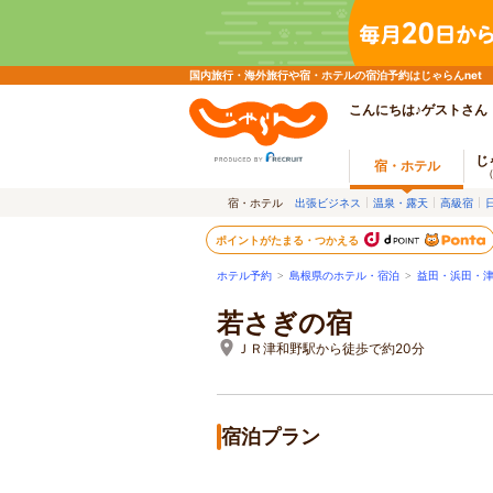
国内旅行・海外旅行や宿・ホテルの宿泊予約はじゃらんnet
こんにちは♪ゲストさん
じ
宿・ホテル
宿・ホテル
出張ビジネス
温泉・露天
高級宿
ポイントがたまる・つかえる
ホテル予約
>
島根県のホテル・宿泊
>
益田・浜田・
若さぎの宿
ＪＲ津和野駅から徒歩で約20分
宿泊プラン