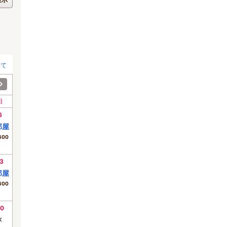
いて
日
6
部屋
600
3
部屋
600
0
×