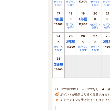
17,600
他プラン
他プラン
他プラン
他プラ
を探す
を探す
を探す
を探
17
18
19
20
21
×
×
×
1
部屋
1
部屋
17,600
17,600
他プラン
他プラン
他プラ
を探す
を探す
を探
24
25
26
27
28
×
×
×
2
部屋
2
部
17,600
17,6
他プラン
他プラン
他プラン
を探す
を探す
を探す
31
2
部屋
17,600
○：空室10室以上 ×：空室なし ▲：
ポイントが通常より多く加算されま
チェックインを受け付けておりませ