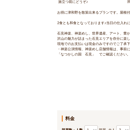
旅立つ前にどうぞ♪
お得に津和野を散策出来るプランです。屋根
2食とも和食となっております♪当日の仕入れ
石見神楽、神楽めし、世界遺産、アート、豊
沢山の魅力が詰まった石見エリアを存分に楽し
現地でのお支払いは現金のみですのでご了承
・神楽公演情報、神楽めし店舗情報は、事前
「なつかしの国 石見」 でご確認ください。http://
料金
部屋数・人数
部屋
大人