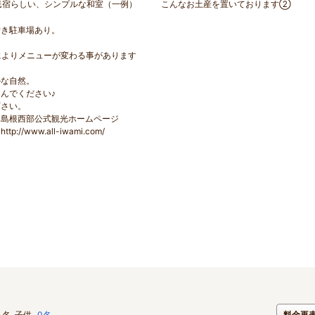
民宿らしい、シンプルな和室（一例）
こんなお土産を置いております②
付き駐車場あり。
によりメニューが変わる事があります
かな自然。
んでください♪
下さい。
に島根西部公式観光ホームページ
www.all-iwami.com/
名
子供
0名
料金再