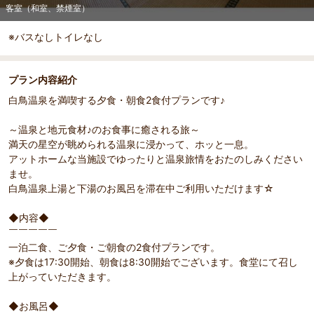
客室（和室、禁煙室）
※バスなしトイレなし
プラン内容紹介
白鳥温泉を満喫する夕食・朝食2食付プランです♪
～温泉と地元食材♪のお食事に癒される旅～
満天の星空が眺められる温泉に浸かって、ホッと一息。
部屋詳細
アットホームな当施設でゆったりと温泉旅情をおたのしみください
客室（和室、禁煙室）
ませ。
白鳥温泉上湯と下湯のお風呂を滞在中ご利用いただけます☆
◆内容◆
￣￣￣￣￣
一泊二食、ご夕食・ご朝食の2食付プランです。
※夕食は17:30開始、朝食は8:30開始でございます。食堂にて召し
上がっていただきます。
◆お風呂◆