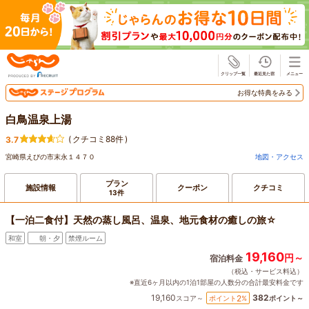
じゃらん
お得な特典をみる
白鳥温泉上湯
(
クチコミ88件
)
3.7
宮崎県えびの市末永１４７０
地図・アクセス
プラン
施設情報
クーポン
クチコミ
13件
【一泊二食付】天然の蒸し風呂、温泉、地元食材の癒しの旅☆
和室
朝・夕
禁煙ルーム
19,160
円～
宿泊料金
（税込・サービス料込）
※直近6ヶ月以内の1泊1部屋の人数分の合計最安料金です
19,160
382
2
ポイント
%
スコア～
ポイント～