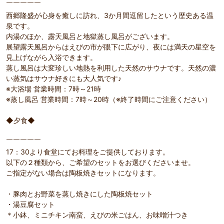
￣￣￣￣￣
西郷隆盛が心身を癒しに訪れ、3か月間逗留したという歴史ある温
泉です。
内湯のほか、露天風呂と地獄蒸し風呂がございます。
展望露天風呂からはえびの市が眼下に広がり、夜には満天の星空を
見上げながら入浴できます。
蒸し風呂は大変珍しい地熱を利用した天然のサウナです。天然の濃
い蒸気はサウナ好きにも大人気です♪
※大浴場 営業時間：7時～21時
※蒸し風呂 営業時間：7時～20時（※終了時間にご注意ください）
◆夕食◆
￣￣￣￣￣
17：30より食堂にてお料理をご提供しております。
以下の２種類から、ご希望のセットをお選びくださいませ。
ご指定がない場合は陶板焼きセットになります。
・豚肉とお野菜を蒸し焼きにした陶板焼セット
・湯豆腐セット
＊小鉢、ミニチキン南蛮、えびの米ごはん、お味噌汁つき