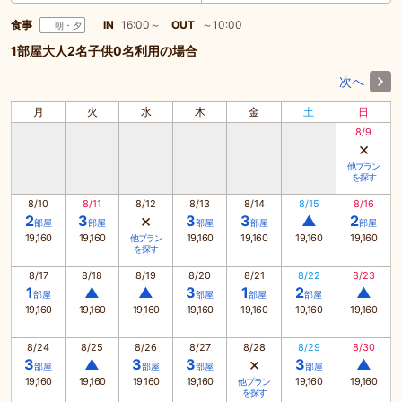
食事
IN
16:00～
OUT
～10:00
朝・夕
1部屋大人2名子供0名利用の場合
次へ
月
火
水
木
金
土
日
8/9
×
他プラン
を探す
8/10
8/11
8/12
8/13
8/14
8/15
8/16
×
2
3
3
3
▲
2
部屋
部屋
部屋
部屋
部屋
19,160
19,160
19,160
19,160
19,160
19,160
他プラン
を探す
8/17
8/18
8/19
8/20
8/21
8/22
8/23
1
▲
▲
3
1
2
▲
部屋
部屋
部屋
部屋
19,160
19,160
19,160
19,160
19,160
19,160
19,160
8/24
8/25
8/26
8/27
8/28
8/29
8/30
×
3
▲
3
3
3
▲
部屋
部屋
部屋
部屋
19,160
19,160
19,160
19,160
19,160
19,160
他プラン
を探す