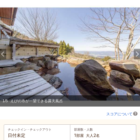
1
/
5
えびの市が一望できる露天風呂
スコアについて
チェックイン・
チェックアウト
部屋数・人数
日付未定
1
2
部屋
大人
名