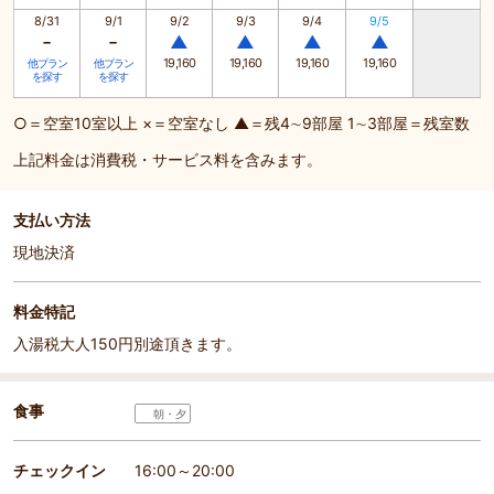
8/31
9/1
9/2
9/3
9/4
9/5
-
-
▲
▲
▲
▲
19,160
19,160
19,160
19,160
他プラン
他プラン
を探す
を探す
○＝空室10室以上 ×＝空室なし ▲＝残4∼9部屋 1∼3部屋＝残室数
上記料金は消費税・サービス料を含みます。
支払い方法
現地決済
料金特記
入湯税大人150円別途頂きます。
食事
朝・夕
チェックイン
16:00～20:00