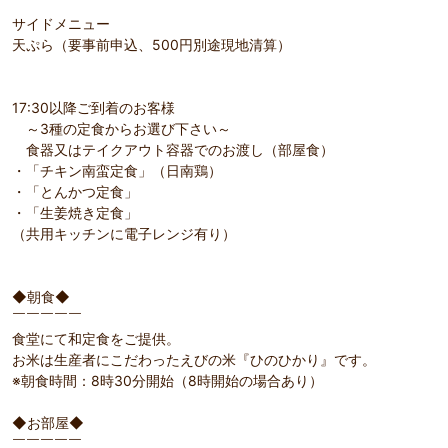
サイドメニュー
天ぷら（要事前申込、500円別途現地清算）
17:30以降ご到着のお客様
～3種の定食からお選び下さい～
食器又はテイクアウト容器でのお渡し（部屋食）
・「チキン南蛮定食」（日南鶏）
・「とんかつ定食」
・「生姜焼き定食」
（共用キッチンに電子レンジ有り）
◆朝食◆
￣￣￣￣￣
食堂にて和定食をご提供。
お米は生産者にこだわったえびの米『ひのひかり』です。
※朝食時間：8時30分開始（8時開始の場合あり）
◆お部屋◆
￣￣￣￣￣