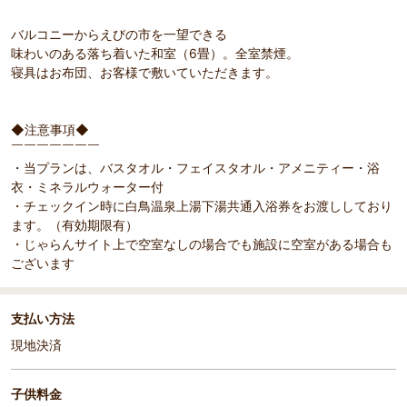
バルコニーからえびの市を一望できる
味わいのある落ち着いた和室（6畳）。全室禁煙。
寝具はお布団、お客様で敷いていただきます。
◆注意事項◆
￣￣￣￣￣￣￣
・当プランは、バスタオル・フェイスタオル・アメニティー・浴
衣・ミネラルウォーター付
・チェックイン時に白鳥温泉上湯下湯共通入浴券をお渡ししており
ます。（有効期限有）
・じゃらんサイト上で空室なしの場合でも施設に空室がある場合も
ございます
支払い方法
現地決済
子供料金