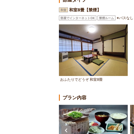
和室8畳【禁煙】
和室
※バスなし
部屋でインターネットOK
禁煙ルーム
おふたりでどうぞ 和室8畳
プラン内容