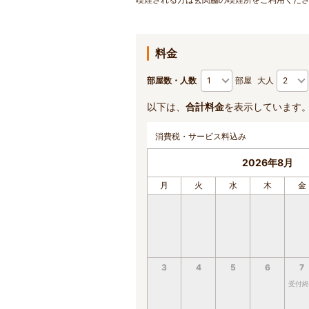
料金
部屋数・人数
部屋
大人
以下は、
合計料金
を表示しています
消費税・サービス料込み
2026年8月
月
火
水
木
金
3
4
5
6
7
受付終