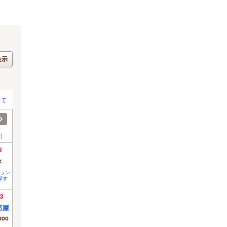
表示
いて
日
6
×
ラン
探す
3
部屋
000