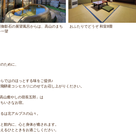
桜御影石の展望風呂からは、高山のまち
おふたりでどうぞ 和室8畳
を一望
方のために、
らではのほっとする味をご提供♪
を飛騨産コシヒカリにのせてお召し上がりください。
騨高山癒やしの宿長五郎」は
るちいさなお宿。
えるは北アルプスの山々。
呂と館内に、心と身体が癒されます。
かえるひとときをお過ごしください。