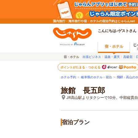
国内旅行・海外旅行や宿・ホテルの宿泊予約はじゃらんnet
こんにちは♪ゲストさん
じ
宿・ホテル
宿・ホテル
出張ビジネス
温泉・露天
高級宿
ポイントがたまる・つかえる
ホテル予約
>
岐阜県のホテル・宿泊
>
飛騨・高山の
旅館 長五郎
JR高山駅よりタクシーで10分。中部縦貫自
宿泊プラン