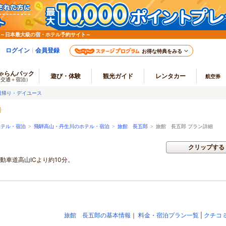
 ～日本最大級の宿・ホテル予約サイト～
ログイン
会員登録
お得な特典をみる
ゃらんパック
遊び・体験
観光ガイド
レンタカー
航空券
（交通＋宿泊）
日帰り・デイユース
ホテル・宿泊
>
飛騨高山・丹生川のホテル・宿泊
>
旅館 長五郎
>
旅館 長五郎 プラン詳細
クリップする
動車道高山ICより約10分。
旅館 長五郎の基本情報
｜
料金・宿泊プラン一覧
|
クチコ