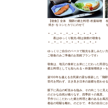
0年の古民家を移築した古き良き雰
【朝食】全体 飛騨の郷土料理-朴葉味噌
漂う空間
焼き-をコシヒカリにのせて
＊ … * … ＊ … * …＊ … * … ＊ … * …＊
夜はゆっくり観光♪朝は旅館の朝食を
＊ … * … ＊ … * …＊ … * … ＊ … * …＊
ゆっくりご自分のペースで観光を楽しみたい
ご朝食のみご準備のお気軽プランです♪
朝食は、地元の食材とお米にこだわった民宿な
郷土料理としても知られる＜朴葉味噌焼き＞
築100年を越える古民家の梁を移築した「飛
世代を問わず、古き良き日本の故郷を想わせ
眼下に高山の町並みを臨み、その向こうに見
のどかな自然が織りなす、四季折々の風景。
手作りにこだわった郷土料理と趣のあるお風
都会の喧騒を離れ、のどかで、本当の自分に