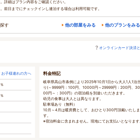
す。詳細はプラン内容をご確認ください。
ん。前日までにチェックインし連泊する場合は利用可能です。
探す
他の部屋をみる
他のプランをみる
オンラインカード決済
料金特記
お子様連れの方へ
岐阜県高山市条例により2025年10月1日から大人1人1泊
0％
り(～9999円：100円、10000円～29999円：200円、30
00円～：300円）の宿泊税を別途いただきます。
0％
幼児の食事は大人とは異なります。
駐車場あり（無料）
10月～4月は暖房費として、おひとり300円頂戴いたしま
す。
※宿泊料金に含まれません。現地にてお支払いとなります