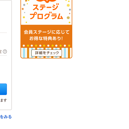
定
ます
をみる