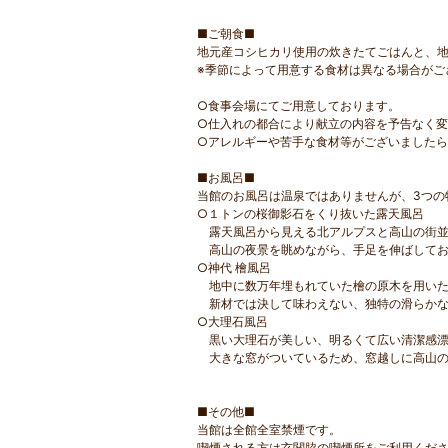
■ご朝食■
地元産コシヒカリ使用の炊きたてごはんと、
※季節によって用意する食材は異なる場合がご
○食事会場にてご用意しております。
○仕入れの都合により献立の内容を予告なく
○アレルギーや苦手な食材等がございました
■お風呂■
当館のお風呂は温泉ではありませんが、3つの
○１トンの桜御影石をくり抜いた露天風呂
露天風呂から見える北アルプスと高山の街並
高山の夜景を眺めながら、手足を伸ばしてお
○神代 檜風呂
地中に数万年埋もれていた檜の原木を用いた
新材では決して味わえない、独特の滑らかな
○大理石風呂
黒い大理石が美しい、明るくて広い清潔感漂
大きな窓がついているため、窓越しに高山の
■その他■
当館は全館全室禁煙です。
喫煙される方は玄関脇の喫煙所をご利用くだ