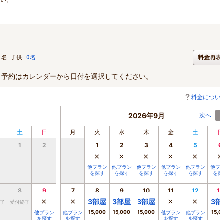
名
子供
0名
料金再
。予約はカレンダーから日付を選択してください。
料金につ
2026年9月
次へ
土
日
月
火
水
木
金
土
1
2
1
2
3
4
5
×
×
×
×
×
他プラン
他プラン
他プラン
他プラン
他プラン
他プ
を探す
を探す
を探す
を探す
を探す
を
8
9
7
8
9
10
11
12
1
×
×
×
×
3
部屋
3
部屋
3
部屋
3
了
受付終了
15,000
15,000
15,000
15,
他プラン
他プラン
他プラン
他プラン
を探す
を探す
を探す
を探す