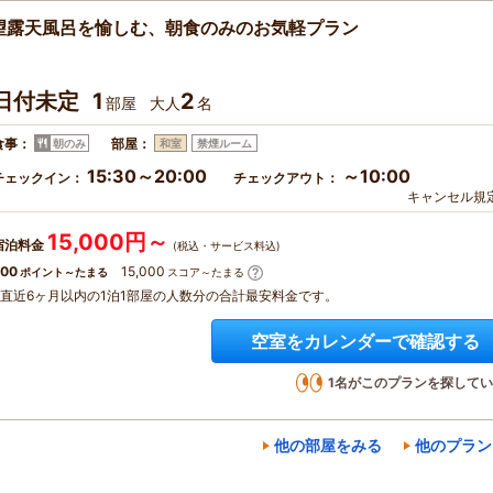
望露天風呂を愉しむ、朝食のみのお気軽プラン
日付未定
1
2
部屋
大人
名
食事：
部屋：
朝のみ
和室
禁煙ルーム
15:30～20:00
～10:00
チェックイン：
チェックアウト：
キャンセル規
15,000円～
宿泊料金
(税込・サービス料込)
00
15,000
ポイント～たまる
スコア～たまる
※直近6ヶ月以内の1泊1部屋の人数分の合計最安料金です。
空室をカレンダーで確認する
1
名がこのプランを探してい
他の部屋をみる
他のプラン