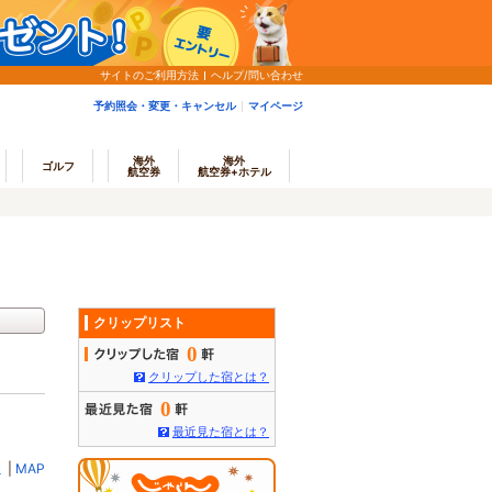
サイトのご利用方法
ヘルプ/問い合わせ
予約照会・変更・キャンセル
マイページ
海外
海外
ゴルフ
航空券
航空券+ホテル
クリップリスト
0
クリップした宿とは？
0
最近見た宿とは？
ミ
|
MAP