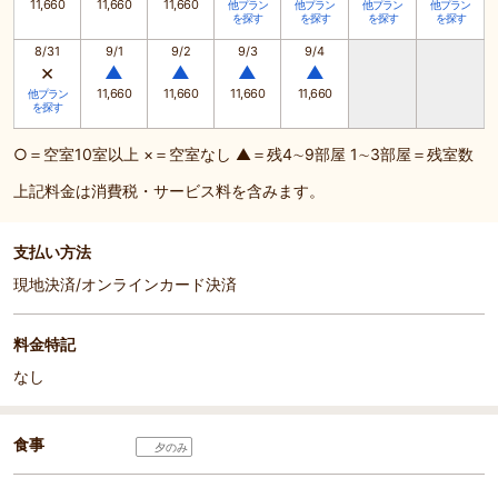
11,660
11,660
11,660
他プラン
他プラン
他プラン
他プラン
を探す
を探す
を探す
を探す
8/31
9/1
9/2
9/3
9/4
×
▲
▲
▲
▲
11,660
11,660
11,660
11,660
他プラン
を探す
○＝空室10室以上 ×＝空室なし ▲＝残4∼9部屋 1∼3部屋＝残室数
上記料金は消費税・サービス料を含みます。
支払い方法
現地決済/オンラインカード決済
料金特記
なし
食事
夕のみ