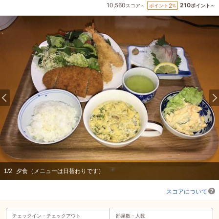
10,560
210
2
ポイント
%
スコア～
ポイント～
1
/
2
夕食（メニューは日替わりです）
スコアについて
チェックイン・
チェックアウト
部屋数・人数