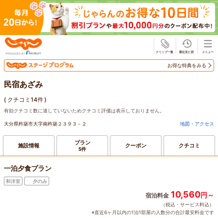
じゃらん
お得な特典をみる
民宿あざみ
(
クチコミ14件
)
有効クチコミ数に達していないためクチコミ評価は表示しておりません。
大分県杵築市大字南杵築２３９３－２
地図・アクセス
プラン
施設情報
クーポン
クチコミ
5件
一泊夕食プラン
和洋室
夕のみ
10,560
円～
宿泊料金
（税込・サービス料込）
※直近6ヶ月以内の1泊1部屋の人数分の合計最安料金です