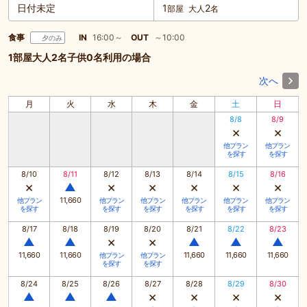
日付未定
1
2
部屋
大人
名
食事
IN
16:00～
OUT
～10:00
夕のみ
1部屋大人2名子供0名利用の場合
次へ
月
火
水
木
金
土
日
8/8
8/9
×
×
他プラン
他プラン
を探す
を探す
8/10
8/11
8/12
8/13
8/14
8/15
8/16
×
×
×
×
×
×
▲
11,660
他プラン
他プラン
他プラン
他プラン
他プラン
他プラン
を探す
を探す
を探す
を探す
を探す
を探す
8/17
8/18
8/19
8/20
8/21
8/22
8/23
×
×
▲
▲
▲
▲
▲
11,660
11,660
11,660
11,660
11,660
他プラン
他プラン
を探す
を探す
8/24
8/25
8/26
8/27
8/28
8/29
8/30
×
×
×
×
▲
▲
▲