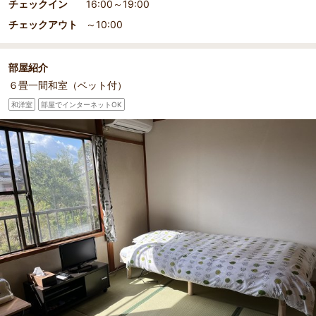
チェックイン
16:00～19:00
部屋詳細
チェックアウト
～10:00
ベット付きのお部屋です。
部屋紹介
６畳一間和室（ベット付）
和洋室
部屋でインターネットOK