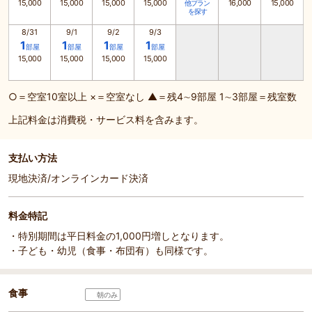
15,000
15,000
15,000
15,000
16,000
15,000
他プラン
を探す
8/31
9/1
9/2
9/3
1
1
1
1
部屋
部屋
部屋
部屋
15,000
15,000
15,000
15,000
○＝空室10室以上 ×＝空室なし ▲＝残4∼9部屋 1∼3部屋＝残室数
上記料金は消費税・サービス料を含みます。
支払い方法
現地決済/オンラインカード決済
料金特記
・特別期間は平日料金の1,000円増しとなります。
・子ども・幼児（食事・布団有）も同様です。
食事
朝のみ