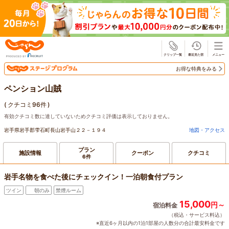
じゃらん
お得な特典をみる
ペンション山賊
(
クチコミ96件
)
有効クチコミ数に達していないためクチコミ評価は表示しておりません。
岩手県岩手郡雫石町長山岩手山２２－１９４
地図・アクセス
プラン
施設情報
クーポン
クチコミ
6件
岩手名物を食べた後にチェックイン！一泊朝食付プラン
ツイン
朝のみ
禁煙ルーム
15,000
円～
宿泊料金
（税込・サービス料込）
※直近6ヶ月以内の1泊1部屋の人数分の合計最安料金です