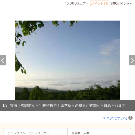
15,000
300
2
ポイント
%
スコア～
ポイント～
1
/
3
雲海（玄関前から）眺望抜群！四季折々の風景が玄関から眺められます
スコアについて
チェックイン・
チェックアウト
部屋数・人数