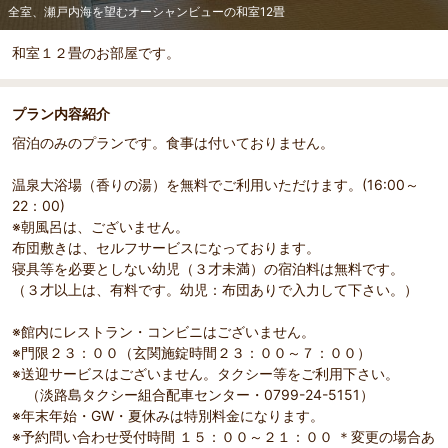
全室、瀬戸内海を望むオーシャンビューの和室12畳
和室１２畳のお部屋です。
プラン内容紹介
宿泊のみのプランです。食事は付いておりません。
温泉大浴場（香りの湯）を無料でご利用いただけます。(16:00～
22：00)
※朝風呂は、ございません。
布団敷きは、セルフサービスになっております。
寝具等を必要としない幼児（３才未満）の宿泊料は無料です。
（３才以上は、有料です。幼児：布団ありで入力して下さい。）
※館内にレストラン・コンビニはございません。
※門限２３：００（玄関施錠時間２３：００～７：００）
※送迎サービスはございません。タクシー等をご利用下さい。
（淡路島タクシー組合配車センター・0799-24-5151）
※年末年始・GW・夏休みは特別料金になります。
※予約問い合わせ受付時間 １５：００～２１：００ ＊変更の場合あ