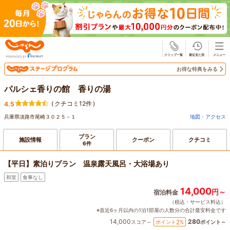
じゃらん
お得な特典をみる
パルシェ香りの館 香りの湯
(
クチコミ12件
)
4.5
兵庫県淡路市尾崎３０２５－１
地図・アクセス
プラン
施設情報
クーポン
クチコミ
6件
【平日】素泊りプラン 温泉露天風呂・大浴場あり
和室
食事なし
14,000
円～
宿泊料金
（税込・サービス料込）
※直近6ヶ月以内の1泊1部屋の人数分の合計最安料金です
14,000
280
2
ポイント
%
スコア～
ポイント～