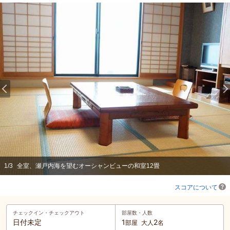
1
/
3
全室、瀬戸内海を望むオーシャンビューの和室12畳
スコアについて
チェックイン・
チェックアウト
部屋数・人数
日付未定
1
2
部屋
大人
名