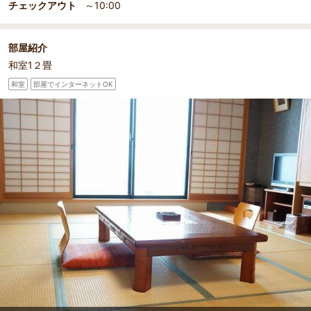
チェックアウト
～10:00
部屋紹介
和室1２畳
部屋詳細
全室、瀬戸内海を望むオーシャンビューの和室12畳
和室
部屋でインターネットOK