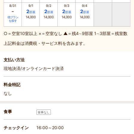
8/31
9/1
9/2
9/3
9/4
-
2
2
2
2
部屋
部屋
部屋
部屋
14,000
14,000
14,000
14,000
他プラン
を探す
○＝空室10室以上 ×＝空室なし ▲＝残4∼9部屋 1∼3部屋＝残室数
上記料金は消費税・サービス料を含みます。
支払い方法
現地決済/オンラインカード決済
料金特記
なし
食事
食事なし
チェックイン
16:00～20:00