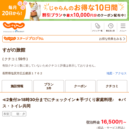
じゃらん
お得な特典をみる
すがの旅館
(
クチコミ59件
)
有効クチコミ数に達していないためクチコミ評価は表示しておりません。
長野県塩尻市広丘郷原１７６２
地図・アクセス
プラン
施設情報
クーポン
クチコミ
3件
≪2食付≫18時30分までにチェックイン★手づくり家庭料理♪ ※バ
ス・トイレ共同
和室
朝・夕
16,500
円～
宿泊料金
（税込・サービス料込）