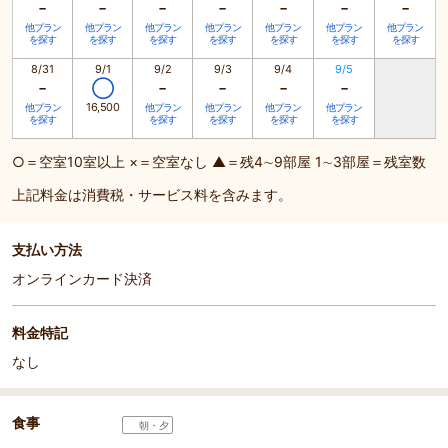
-
-
-
-
-
-
-
他プラン
他プラン
他プラン
他プラン
他プラン
他プラン
他プラン
を探す
を探す
を探す
を探す
を探す
を探す
を探す
8/31
9/1
9/2
9/3
9/4
9/5
-
-
-
-
-
◯
16,500
他プラン
他プラン
他プラン
他プラン
他プラン
を探す
を探す
を探す
を探す
を探す
○＝空室10室以上 ×＝空室なし ▲＝残4∼9部屋 1∼3部屋＝残室数
上記料金は消費税・サービス料を含みます。
支払い方法
オンラインカード決済
料金特記
なし
食事
朝・夕