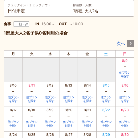
チェックイン・
チェックアウト
部屋数・人数
日付未定
1
2
部屋
大人
名
食事
IN
16:00～
OUT
～10:00
朝・夕
1部屋大人2名子供0名利用の場合
次へ
月
火
水
木
金
土
日
8/9
-
他プラン
を探す
8/10
8/11
8/12
8/13
8/14
8/15
8/16
-
-
-
-
-
-
-
他プラン
他プラン
他プラン
他プラン
他プラン
他プラン
他プラン
を探す
を探す
を探す
を探す
を探す
を探す
を探す
8/17
8/18
8/19
8/20
8/21
8/22
8/23
-
-
-
-
-
-
-
他プラン
他プラン
他プラン
他プラン
他プラン
他プラン
他プラン
を探す
を探す
を探す
を探す
を探す
を探す
を探す
8/24
8/25
8/26
8/27
8/28
8/29
8/30