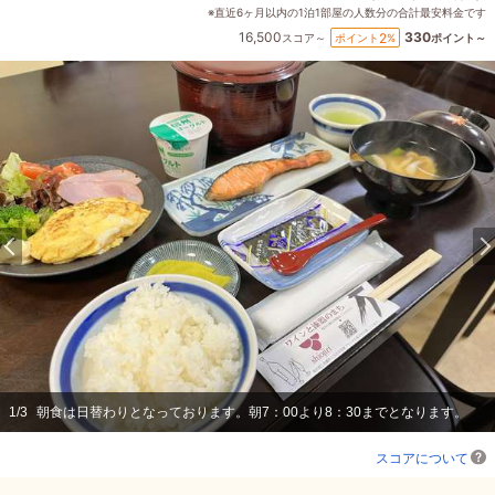
※直近6ヶ月以内の1泊1部屋の人数分の合計最安料金です
16,500
330
2
ポイント
%
スコア～
ポイント～
1
/
3
朝食は日替わりとなっております。朝7：00より8：30までとなります。
スコアについて