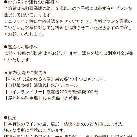
●お子様をお連れのお客様へ
当旅館は光熱費高騰の為、３歳以上のお子様には必ず有料プランを
選択して頂いております。
チェックイン時に年齢確認をさせていただき、有料プランを選択い
ていないお客様に対しては料金を請求させていただきますので宜し
くお願いいたします。
●連泊のお客様へ
10時～16時の間は外出をお願いします。滞在の場合は別途料金が発
生いたします。
★館内設備のご案内★
【のんびり浸かれる内湯】男女各1つずつございます。
【自動販売機】清涼飲料水/アルコール
【コインランドリー】洗濯機200円/乾燥機100円
【屋外無料駐車場】15台完備（先着順）
●観光
日本有数のワインの里、塩尻・桔梗ヶ原のぶどう畑に囲まれた
静かな場所に当館はございます。
桔梗ヶ原は多くのワイナリーが味を競い、地元の美味しいワインが