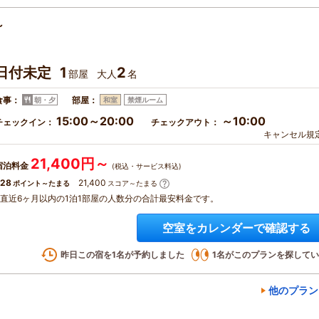
～
日付未定
1
2
部屋
大人
名
食事：
部屋：
朝・夕
和室
禁煙ルーム
15:00～20:00
～10:00
チェックイン：
チェックアウト：
キャンセル規
21,400円～
宿泊料金
(税込・サービス料込)
28
21,400
ポイント～たまる
スコア～たまる
※直近6ヶ月以内の1泊1部屋の人数分の合計最安料金です。
空室をカレンダーで確認する
昨日この宿を
1
名が予約しました
1
名がこのプランを探してい
他のプラン