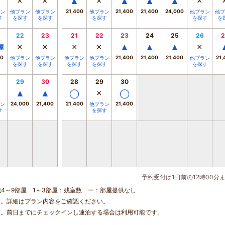
×
×
▲
×
▲
▲
▲
×
21,400
21,400
21,400
24,000
ン
他プラン
他プラン
他プラン
他プラン
他プ
す
を探す
を探す
を探す
を探す
を
22
23
21
22
23
24
25
26
2
×
×
×
×
▲
▲
▲
×
屋
00
21,400
21,400
21,400
21,
他プラン
他プラン
他プラン
他プラン
他プラン
を探す
を探す
を探す
を探す
を探す
29
30
28
29
30
▲
▲
◯
×
◯
24,000
21,400
21,400
21,400
ン
他プラン
す
を探す
予約受付は1日前の12時00分
残4～9部屋 1～3部屋：残室数 ー：部屋提供なし
す。詳細はプラン内容をご確認ください。
ん。前日までにチェックインし連泊する場合は利用可能です。