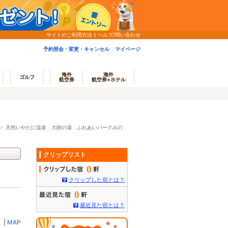
サイトのご利用方法
ヘルプ/問い合わせ
予約照会・変更・キャンセル
マイページ
海外
海外
ゴルフ
航空券
航空券+ホテル
>
天然いやだに温泉 大師の湯 ふれあいパークみの
クリップリスト
0
クリップした宿とは？
0
最近見た宿とは？
ミ
|
MAP