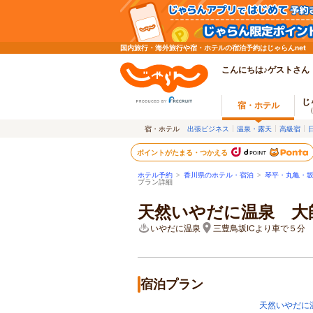
国内旅行・海外旅行や宿・ホテルの宿泊予約はじゃらんnet
こんにちは♪ゲストさん
じ
宿・ホテル
宿・ホテル
出張ビジネス
温泉・露天
高級宿
ポイントがたまる・つかえる
ホテル予約
>
香川県のホテル・宿泊
>
琴平・丸亀・
プラン詳細
天然いやだに温泉 大
いやだに温泉
三豊鳥坂ICより車で５分
宿泊プラン
天然いやだに