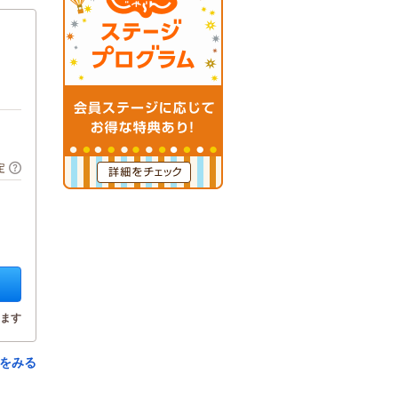
定
ます
をみる