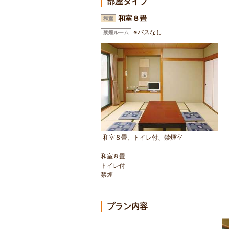
部屋タイプ
和室８畳
和室
※バスなし
禁煙ルーム
和室８畳、トイレ付、禁煙室
和室８畳
トイレ付
禁煙
プラン内容