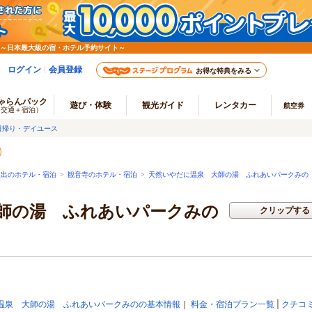
 ～日本最大級の宿・ホテル予約サイト～
ログイン
会員登録
お得な特典をみる
ゃらんパック
遊び・体験
観光ガイド
レンタカー
航空券
（交通＋宿泊）
日帰り・デイユース
坂出のホテル・宿泊
>
観音寺のホテル・宿泊
>
天然いやだに温泉 大師の湯 ふれあいパークみの
師の湯 ふれあいパークみの
クリップする
温泉 大師の湯 ふれあいパークみのの基本情報
｜
料金・宿泊プラン一覧
|
クチコ