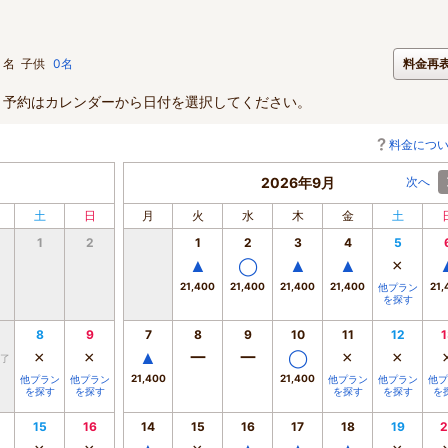
名
子供
0名
料金再
。予約はカレンダーから日付を選択してください。
料金につ
2026年9月
次へ
土
日
月
火
水
木
金
土
1
2
1
2
3
4
5
▲
◯
▲
▲
×
21,400
21,400
21,400
21,400
21,
他プラン
を探す
8
9
7
8
9
10
11
12
1
×
×
▲
ー
ー
◯
×
×
了
21,400
21,400
他プラン
他プラン
他プラン
他プラン
他プ
を探す
を探す
を探す
を探す
を
15
16
14
15
16
17
18
19
2