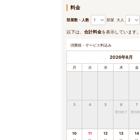
料金
部屋数・人数
部屋
大人
以下は、
合計料金
を表示しています
消費税・サービス料込み
2026年8月
月
火
水
木
金
3
4
5
6
7
受付終了
受付終
10
11
12
13
14