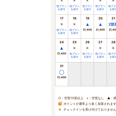
×
×
×
×
×
他プラン
他プラン
他プラン
他プラン
他プラ
を探す
を探す
を探す
を探す
を探
17
18
19
20
21
×
×
▲
▲
2
部
21,400
21,400
21,4
他プラン
他プラン
を探す
を探す
24
25
26
27
28
▲
×
×
×
×
21,400
他プラン
他プラン
他プラン
他プラ
を探す
を探す
を探す
を探
31
◯
21,400
○：空室10室以上 ×：空室なし ▲：
ポイントが通常より多く加算されま
チェックインを受け付けておりませ