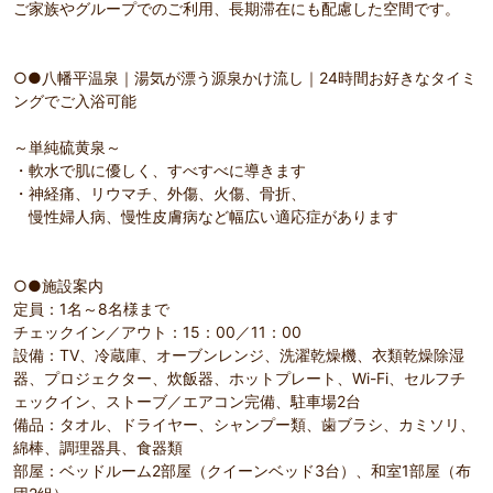
ご家族やグループでのご利用、長期滞在にも配慮した空間です。
○●八幡平温泉｜湯気が漂う源泉かけ流し｜24時間お好きなタイミ
ングでご入浴可能
～単純硫黄泉～
・軟水で肌に優しく、すべすべに導きます
・神経痛、リウマチ、外傷、火傷、骨折、
慢性婦人病、慢性皮膚病など幅広い適応症があります
○●施設案内
定員：1名～8名様まで
チェックイン／アウト：15：00／11：00
設備：TV、冷蔵庫、オーブンレンジ、洗濯乾燥機、衣類乾燥除湿
器、プロジェクター、炊飯器、ホットプレート、Wi-Fi、セルフチ
ェックイン、ストーブ／エアコン完備、駐車場2台
備品：タオル、ドライヤー、シャンプー類、歯ブラシ、カミソリ、
綿棒、調理器具、食器類
部屋：ベッドルーム2部屋（クイーンベッド3台）、和室1部屋（布