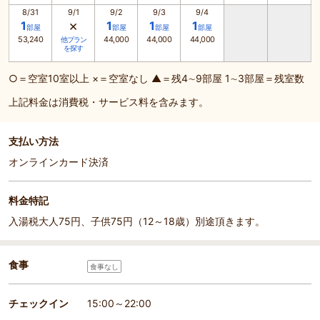
8/31
9/1
9/2
9/3
9/4
×
1
1
1
1
部屋
部屋
部屋
部屋
53,240
44,000
44,000
44,000
他プラン
を探す
○＝空室10室以上 ×＝空室なし ▲＝残4∼9部屋 1∼3部屋＝残室数
上記料金は消費税・サービス料を含みます。
支払い方法
オンラインカード決済
料金特記
入湯税大人75円、子供75円（12～18歳）別途頂きます。
食事
食事なし
チェックイン
15:00～22:00