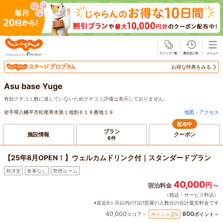
じゃらん
お得な特典をみる
Asu base Yuge
有効クチコミ数に達していないためクチコミ評価は表示しておりません。
岩手県八幡平市松尾寄木第１地割６１８番地１９
地図・アクセス
配布中
プラン
施設情報
クーポン
6件
【25年8月OPEN！】ウェルカムドリンク付｜スタンダードプラン
和洋室
食事なし
禁煙ルーム
40,000
円～
宿泊料金
（税込・サービス料込）
※直近6ヶ月以内の1泊1部屋の人数分の合計最安料金です
40,000
800
2
ポイント
%
スコア～
ポイント～