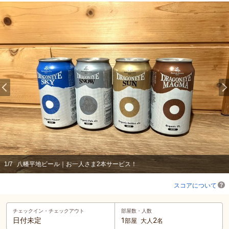
1
/
7
八幡平地ビール｜お一人さま2本サービス！
スコアについて
チェックイン・
チェックアウト
部屋数・人数
日付未定
1
2
部屋
大人
名