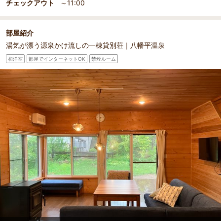
チェックアウト
～11:00
部屋紹介
湯気が漂う源泉かけ流しの一棟貸別荘｜八幡平温泉
和洋室
部屋でインターネットOK
禁煙ルーム
部屋詳細
リビング｜家族や仲間と過ごす非日常のひととき