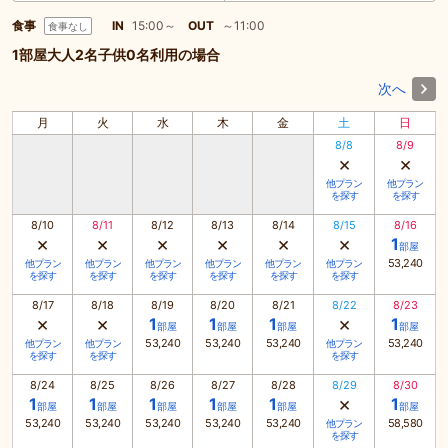
食事
IN
15:00～
OUT
～11:00
食事なし
1部屋大人2名子供0名利用の場合
次へ
月
火
水
木
金
土
日
8/8
8/9
×
×
他プラン
他プラン
を探す
を探す
8/10
8/11
8/12
8/13
8/14
8/15
8/16
×
×
×
×
×
×
1
部屋
53,240
他プラン
他プラン
他プラン
他プラン
他プラン
他プラン
を探す
を探す
を探す
を探す
を探す
を探す
8/17
8/18
8/19
8/20
8/21
8/22
8/23
×
×
×
1
1
1
1
部屋
部屋
部屋
部屋
53,240
53,240
53,240
53,240
他プラン
他プラン
他プラン
を探す
を探す
を探す
8/24
8/25
8/26
8/27
8/28
8/29
8/30
×
1
1
1
1
1
1
部屋
部屋
部屋
部屋
部屋
部屋
53,240
53,240
53,240
53,240
53,240
58,580
他プラン
を探す