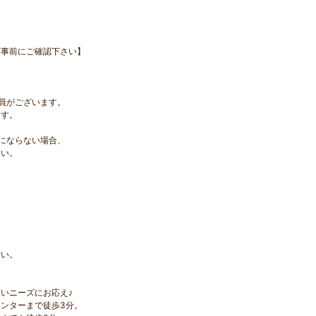
ず事前にご確認下さい】
員がございます。
す。
にならない場合、
い。
、
さい。
いニーズにお応え♪
ンターまで徒歩3分。