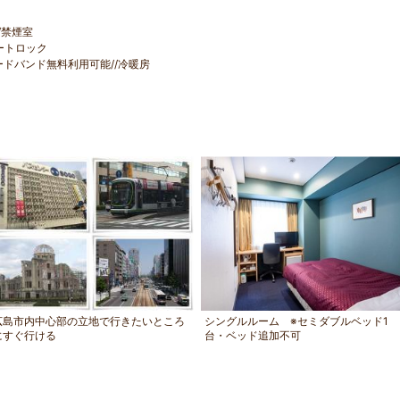
/禁煙室
ートロック
ロードバンド無料利用可能//冷暖房
広島市内中心部の立地で行きたいところ
シングルルーム ※セミダブルベッド1
にすぐ行ける
台・ベッド追加不可