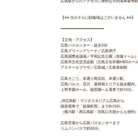
広島駅からのアクセスに便利な市内電車最寄駅
【※※ 当ホテルに駐輪場はございません ※※】
━━━━━━━━━━━━━━━━━━━━
【立地・アクセス】
広島バスセンター：徒歩3分
広島グリーンアリーナ／広島県庁
広島国際会議場／平和記念公園（原爆ドーム
広島市文化交流会館（広島文化学園HBGホー
アステールプラザ／広島城／広島美術館
広島そごう、本通り商店街、本通り駅、
広島パルコ、流川・薬研堀エリアも徒歩圏内
上野学園ホール、縮景園へも電車で約10分。
JR広島駅・マツダスタジアム広島から
路面電車で「紙屋町西」まで約15分。
（横川駅・西広島駅・宮島口方面からも便利
広島空港から広島バスセンターまで
リムジンバスで約50分。