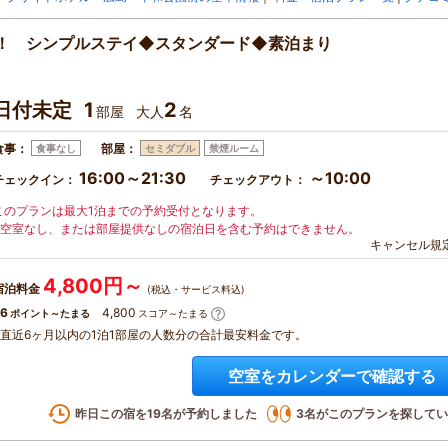
ル！ シンプルステイ◆スタンダード◆素泊まり
日付未定
1
2
部屋
大人
名
食事：
部屋：
食事なし
セミダブル
禁煙ルーム
16:00～21:30
～10:00
チェックイン：
チェックアウト：
このプランは最大1泊までの予約受付となります。
※空室なし、または部屋提供なしの宿泊日を含む予約はできません。
キャンセル規
4,800円～
宿泊料金
(税込・サービス料込)
6
4,800
ポイント～たまる
スコア～たまる
※直近6ヶ月以内の1泊1部屋の人数分の合計最安料金です。
空室をカレンダーで確認する
昨日この宿を
19
名が予約しました
3
名がこのプランを探してい