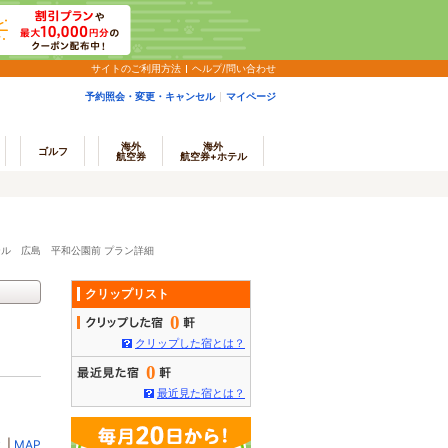
サイトのご利用方法
ヘルプ/問い合わせ
予約照会・変更・キャンセル
マイページ
海外
海外
ゴルフ
航空券
航空券+ホテル
ル 広島 平和公園前 プラン詳細
クリップリスト
0
クリップした宿とは？
0
最近見た宿とは？
ミ
|
MAP