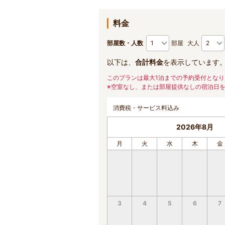
料金
部屋数・人数
部屋
大人
以下は、
合計料金
を表示しています
このプランは最大1泊までの予約受付となり
※空室なし、または部屋提供なしの宿泊日
消費税・サービス料込み
2026年8月
月
火
水
木
金
3
4
5
6
7