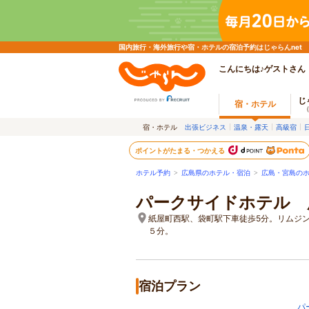
国内旅行・海外旅行や宿・ホテルの宿泊予約はじゃらんnet
こんにちは♪ゲストさん
じ
宿・ホテル
宿・ホテル
出張ビジネス
温泉・露天
高級宿
ポイントがたまる・つかえる
ホテル予約
>
広島県のホテル・宿泊
>
広島・宮島の
パークサイドホテル 
紙屋町西駅、袋町駅下車徒歩5分。リムジ
５分。
宿泊プラン
パ