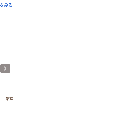
をみる
浴室
浴室