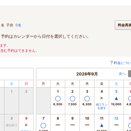
名
子供
0名
料金再
。予約はカレンダーから日付を選択してください。
ます。
を含む予約はできません。
料金につ
2026年9月
次へ
土
日
月
火
水
木
金
土
1
2
1
2
3
4
5
◯
◯
◯
×
▲
6,300
7,300
6,300
15,000
4,
他プラン
を探す
8
9
7
8
9
10
11
12
1
×
◯
ー
ー
ー
▲
ー
受付終了