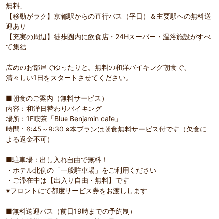
無料」
【移動がラク】京都駅からの直行バス（平日）＆主要駅への無料送
迎あり
【充実の周辺】徒歩圏内に飲食店・24Hスーパー・温浴施設がすべ
て集結
広めのお部屋でゆったりと。無料の和洋バイキング朝食で、
清々しい1日をスタートさせてください。
■朝食のご案内（無料サービス）
内容：和洋日替わりバイキング
場所：1F喫茶「Blue Benjamin cafe」
時間：6:45～9:30 ※本プランは朝食無料サービス付です（欠食に
よる返金不可）
■駐車場：出し入れ自由で無料！
・ホテル北側の「一般駐車場」をご利用ください
・ご滞在中は【出入り自由・無料】です
※フロントにて都度サービス券をお渡しします
■無料送迎バス（前日19時までの予約制）