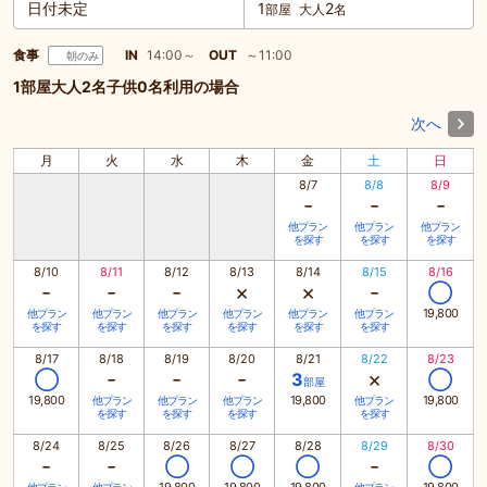
日付未定
1
2
部屋
大人
名
食事
IN
14:00～
OUT
～11:00
朝のみ
1部屋大人2名子供0名利用の場合
次へ
月
火
水
木
金
土
日
8/7
8/8
8/9
-
-
-
他プラン
他プラン
他プラン
を探す
を探す
を探す
8/10
8/11
8/12
8/13
8/14
8/15
8/16
-
-
-
×
×
-
◯
19,800
他プラン
他プラン
他プラン
他プラン
他プラン
他プラン
を探す
を探す
を探す
を探す
を探す
を探す
8/17
8/18
8/19
8/20
8/21
8/22
8/23
-
-
-
×
◯
3
◯
部屋
19,800
19,800
19,800
他プラン
他プラン
他プラン
他プラン
を探す
を探す
を探す
を探す
8/24
8/25
8/26
8/27
8/28
8/29
8/30
-
-
-
◯
◯
◯
◯