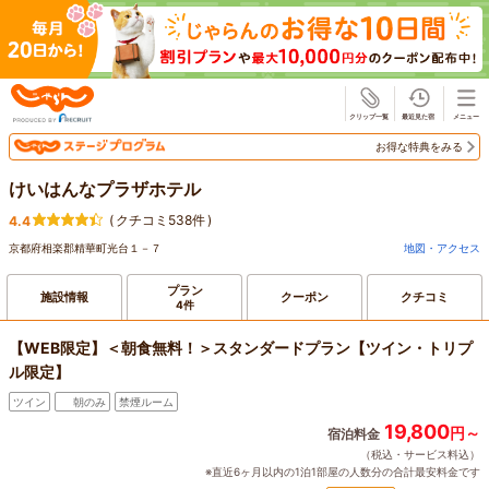
じゃらん
お得な特典をみる
けいはんなプラザホテル
(
クチコミ538件
)
4.4
京都府相楽郡精華町光台１－７
地図・アクセス
プラン
施設情報
クーポン
クチコミ
4件
【WEB限定】＜朝食無料！＞スタンダードプラン【ツイン・トリプ
ル限定】
ツイン
朝のみ
禁煙ルーム
19,800
円～
宿泊料金
（税込・サービス料込）
※直近6ヶ月以内の1泊1部屋の人数分の合計最安料金です