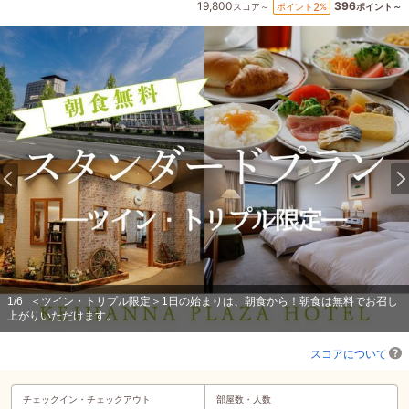
19,800
396
2
ポイント
%
スコア～
ポイント～
1
/
6
＜ツイン・トリプル限定＞1日の始まりは、朝食から！朝食は無料でお召し
上がりいただけます。
スコアについて
チェックイン・
チェックアウト
部屋数・人数