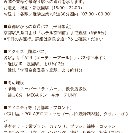
近隣企業様や最寄り駅への送迎を承ります。
お迎え：祝園・新祝園駅（18:00～22:00）
お送り：各駅／近隣企業※片道30分圏内（07:30～09:30）
■京都駅からの直通バス（平日限定）
京都駅八条口より「ホテル玄関前」まで直結（約55分）
※平日のみ運行。詳細は奈良交通HPをご確認ください
■アクセス（路線バス）
各駅より「ATR（エーティーアール）」バス停下車すぐ
・近鉄/JR「祝園駅」より約12分
・近鉄「学研奈良登美ヶ丘駅」より約11分
■周辺施設
・隣地：スーパー「ラ・ムー」、飲食店多数
・徒歩8分：MEGAドン・キホーテUNY
■アメニティ等（お部屋・フロント）
バス用品：POLAアロマエッセゴールド(洗浄料3種)、タオル、ガウ
ン
基本セット：歯ブラシ、カミソリ、ブラシ、綿棒・コットン
スキンケア：［女］クレンジング、洗顔、化粧水、乳液 [男]ジェ