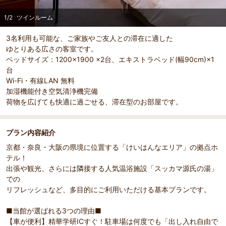
1
/
2
ツインルーム
3名利用も可能な、ご家族やご友人との滞在に適した
ゆとりある広さの客室です。
ベッドサイズ：1200×1900 ×2台、エキストラベッド(幅90cm)×1
台
Wi-Fi・有線LAN 無料
加湿機能付き空気清浄機完備
荷物を広げても快適に過ごせる、滞在型のお部屋です。
部屋詳細
（
1
/
2
）
Pr
Ne
ツインルーム
ツイン
evi
xt
プラン内容紹介
ou
京都・奈良・大阪の県境に位置する「けいはんなエリア」の拠点ホ
s
テル！
出張や観光、さらには隣接する人気温浴施設「スッカマ源氏の湯」
での
リフレッシュなど、多目的にご利用いただける基本プランです。
■当館が選ばれる3つの理由■
【車が便利】精華学研ICすぐ！駐車場は何度でも「出し入れ自由で