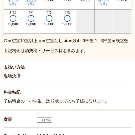
19,800
19,800
19,800
19,800
他プラン
他プラン
他プラン
を探す
を探す
を探す
8/31
9/1
9/2
9/3
◯
◯
◯
◯
19,800
19,800
19,800
19,800
○＝空室10室以上 ×＝空室なし ▲＝残4∼9部屋 1∼3部屋＝残室数
上記料金は消費税・サービス料を含みます。
支払い方法
現地決済
料金特記
子供料金の「小学生」は12歳までのお子様になります。
食事
朝のみ