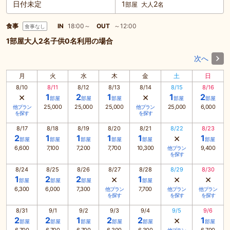
日付未定
1
2
部屋
大人
名
食事
IN
18:00～
OUT
～12:00
食事なし
1部屋大人2名子供0名利用の場合
次へ
月
火
水
木
金
土
日
8/10
8/11
8/12
8/13
8/14
8/15
8/16
×
×
1
2
1
1
2
部屋
部屋
部屋
部屋
部屋
25,000
25,000
25,000
25,000
6,000
他プラン
他プラン
を探す
を探す
8/17
8/18
8/19
8/20
8/21
8/22
8/23
×
2
1
1
1
1
1
部屋
部屋
部屋
部屋
部屋
部屋
6,600
7,100
7,200
7,700
10,300
9,400
他プラン
を探す
8/24
8/25
8/26
8/27
8/28
8/29
8/30
×
×
×
1
2
2
1
部屋
部屋
部屋
部屋
6,300
6,000
7,300
7,700
他プラン
他プラン
他プラン
を探す
を探す
を探す
8/31
9/1
9/2
9/3
9/4
9/5
9/6
×
2
2
1
2
2
1
部屋
部屋
部屋
部屋
部屋
部屋