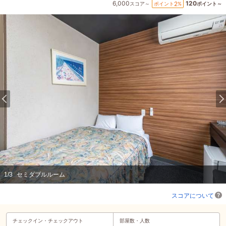
6,000
120
2
ポイント
%
スコア～
ポイント～
1
/
3
セミダブルルーム
スコアについて
チェックイン・
チェックアウト
部屋数・人数