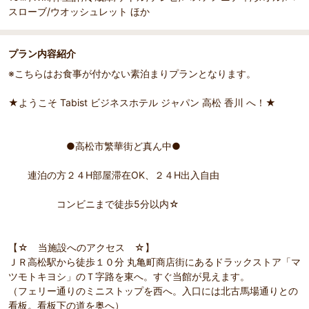
スローブ/ウオッシュレット ほか
プラン内容紹介
※こちらはお食事が付かない素泊まりプランとなります。
部屋詳細
★ようこそ Tabist ビジネスホテル ジャパン 高松 香川 へ！★
セミダブルルーム
●高松市繁華街ど真ん中●
連泊の方２４H部屋滞在OK、２４H出入自由
コンビニまで徒歩5分以内☆
【☆ 当施設へのアクセス ☆】
ＪＲ高松駅から徒歩１０分 丸亀町商店街にあるドラックストア「マ
ツモトキヨシ」のＴ字路を東へ。すぐ当館が見えます。
（フェリー通りのミニストップを西へ。入口には北古馬場通りとの
看板。看板下の道を奥へ）