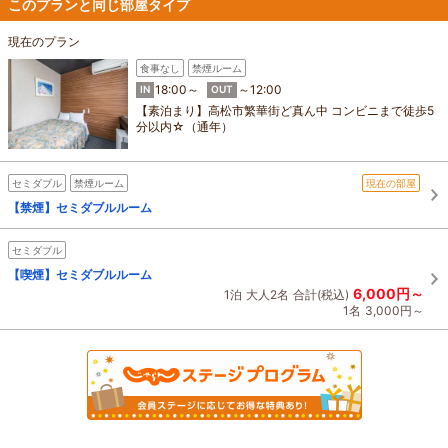
このプランと同じ部屋タイプ
現在のプラン
食事なし
禁煙ルーム
18:00～
～12:00
IN
OUT
【素泊まり】高松市繁華街ど真ん中 コンビニまで徒歩5
分以内☆（通年）
セミダブル
禁煙ルーム
現在の部屋
【禁煙】セミダブルルーム
セミダブル
【喫煙】セミダブルルーム
6,000円～
1泊
大人2名
合計(税込)
1名
3,000円～