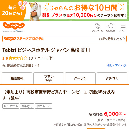
じゃらん
お得な特典をみる
Tabist ビジネスホテル ジャパン 高松 香川
(
クチコミ56件
)
2.6
香川県高松市古馬場町１－４
地図・アクセス
プラン
施設情報
クーポン
クチコミ
14件
【素泊まり】高松市繁華街ど真ん中 コンビニまで徒歩5分以内
☆（通年）
セミダブル
食事なし
禁煙ルーム
6,000
円～
宿泊料金
（税込・サービス料込）
※直近6ヶ月以内の1泊1部屋の人数分の合計最安料金です