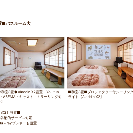
2設置■バスルーム大
和室8畳◆Aladdin X2設置 You tub
■和室8畳■プロジェクター付シーリン
e・ABEMA・キャスト・ミラーリング対
ライト【Aladdin X2】
応】
nX2】設置■
オなど各配信サービス対応
Blu－rayプレヤーも設置