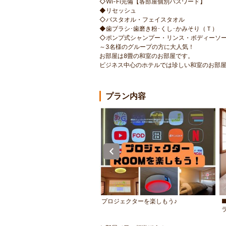
◇Wi-Fi完備【各部屋個別パスワード】
◆リセッシュ
◇バスタオル・フェイスタオル
◆歯ブラシ･歯磨き粉･くし･かみそり（Ｔ）
◇ポンプ式シャンプー・リンス・ボディーソ
～3名様のグループの方に大人気！
お部屋は8畳の和室のお部屋です。
ビジネス中心のホテルでは珍しい和室のお部
プラン内容
i-Fi完備♪テレビでミラーリングも
プロジェクターを楽しもう♪
ラ