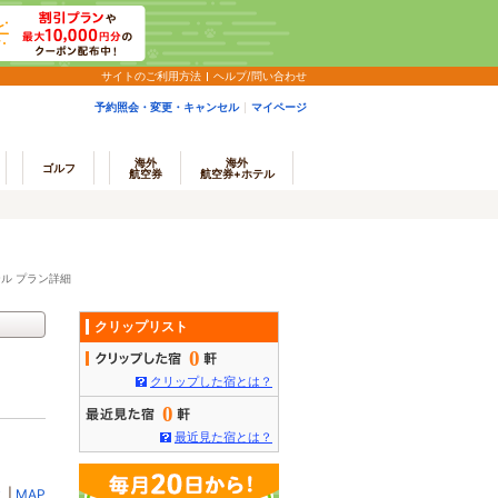
サイトのご利用方法
ヘルプ/問い合わせ
予約照会・変更・キャンセル
マイページ
海外
海外
ゴルフ
航空券
航空券+ホテル
ル プラン詳細
クリップリスト
0
クリップした宿とは？
0
最近見た宿とは？
ミ
|
MAP