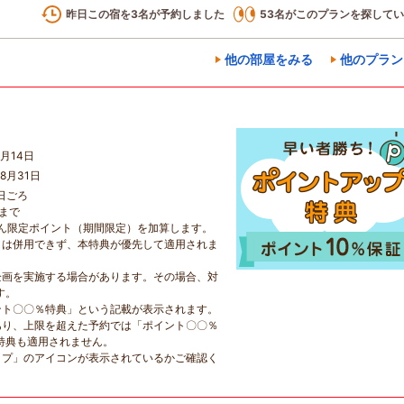
昨日この宿を
3
名が予約しました
53
名がこのプランを探してい
他の部屋をみる
他のプラン
月14日
8月31日
日ごろ
日まで
らん限定ポイント（期間限定）を加算します。
とは併用できず、本特典が優先して適用されま
企画を実施する場合があります。その場合、対
す。
ント〇〇％特典」という記載が表示されます。
あり、上限を超えた予約では「ポイント〇〇％
特典も適用されません。
ップ」のアイコンが表示されているかご確認く