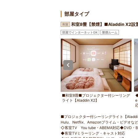
部屋タイプ
和室8畳【禁煙】■Aladdin X
和室
部屋でインターネットOK
禁煙ルーム
年生まで添い寝無料
■和室8畳■プロジェクター付シーリング
◆
ライト【Aladdin X2】
■プロジェクター付シーリングライト【Aladdi
Hulu、Netflix、Amazonプライム・ビデ
◇客室TV You tube・ABEMA対応◆DVD・
◆客室TVミラーリング・キャスト対応