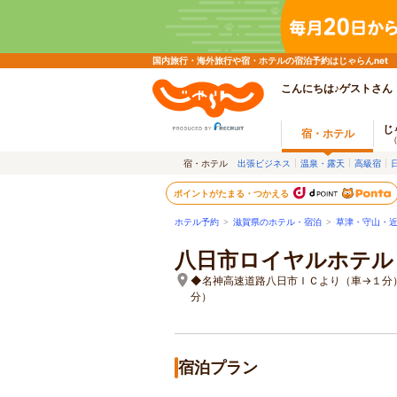
国内旅行・海外旅行や宿・ホテルの宿泊予約はじゃらんnet
こんにちは♪ゲストさん
じ
宿・ホテル
宿・ホテル
出張ビジネス
温泉・露天
高級宿
ポイントがたまる・つかえる
ホテル予約
>
滋賀県のホテル・宿泊
>
草津・守山・
八日市ロイヤルホテル
◆名神高速道路八日市ＩＣより（車→１分
分）
宿泊プラン