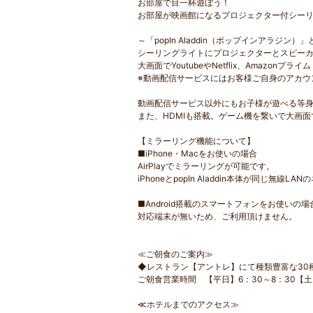
お部屋で目一杯遊ぼう！
お部屋が映画館になるプロジェクター付シーリングラ
～「popIn Aladdin（ポップインアラジン）
シーリングライトにプロジェクターとスピーカー、
大画面でYoutubeやNetflix、Amazon
※動画配信サービスにはお客様ご自身のアカウ
動画配信サービス以外にもお子様が遊べる等
また、HDMIも搭載。ゲーム機を繋いで大画
【ミラーリング機能について】
■iPhone・Macをお使いの場合
AirPlayでミラーリングが可能です。
iPhoneとpopIn Aladdin本体が同じ
■Android搭載のスマートフォンをお使いの場
対応端末が無いため、ご利用頂けません。
≪ご朝食のご案内≫
◆レストラン【アントレ】にて種類豊富な30
ご朝食営業時間 【平日】6：30～8：30【土
≪ホテルまでのアクセス≫