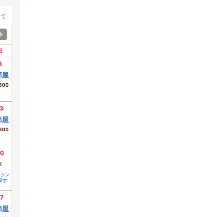
いて
日
6
部屋
600
3
部屋
600
0
×
ラン
探す
7
部屋