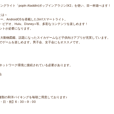
イト「popIn Aladdin(ポップインアラジン)X2」を使い、目一杯遊べます！
」とは～
AndroidOSを搭載した3in1スマートライト。
プライム・ビデオ、Hulu、Disney+等、多彩なコンテンツを楽しめます！
ントが必要になります。
身大動物図鑑、話題になったスイカゲームなど子供向けアプリが充実しています。
面でゲームを楽しめます。男子会、女子会にもオススメです。
無線LANのネットワーク環境に接続されている必要があります。
合
種類の和洋バイキングを毎朝ご用意しております♪
・日・祝】6：30～9：00