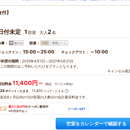
食付】
日付未定
1
2
部屋
大人
名
食事：
部屋：
朝のみ
和室
禁煙ルーム
15:00～25:00
～10:00
チェックイン：
チェックアウト：
予約受付期間：
2025年4月1日～2027年5月31日
※この期間のみご予約いただけるプランとなります。
キャンセル規
11,400円～
宿泊料金
(税込・サービス料込)
28
11,400
ポイント～たまる
スコア～たまる
※直近6ヶ月以内の1泊1部屋の人数分の合計最安料金です。
最大1,500円
のクーポン配布中
クーポンGET
※利用条件あり
空室をカレンダーで確認する