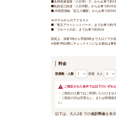
■名神高速道路「八日市I・C」からお車で約1
■私鉄近江鉄道「八日市駅」からお車で約10
■JR琵琶湖線「近江八幡駅」からお車で約30
≪ホテルからのアクセス≫
■「竜王アウトレットパーク」までお車で約15
■「ブルーメの丘」までお車で約20分
防犯上、深夜1時から早朝5時まで入口ドアが
※深夜1時以降にチェックインになる場合は事
料金
部屋数・人数
部屋
大人
ご指定された条件では以下のいずれ
・ご指定の人数ではご利用いただけませ
・ご指定の日は空室なし、または部屋提
い。
以下は、大人2名 での
合計料金
を表