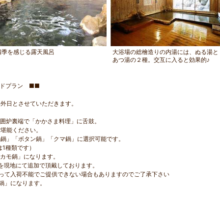
四季を感じる露天風呂
大浴場の総檜造りの内湯には、ぬる湯と
あつ湯の２種。交互に入ると効果的♪
ドプラン ■■
外日とさせていただきます。
の囲炉裏端で「かかさま料理」に舌鼓。
ご堪能ください。
鶏鍋」「ボタン鍋」「クマ鍋」に選択可能です。
は1種類です）
「カモ鍋」になります。
込）を現地にて追加で頂戴しております。
って入荷不能でご提供できない場合もありますのでご了承下さい
鍋」になります。