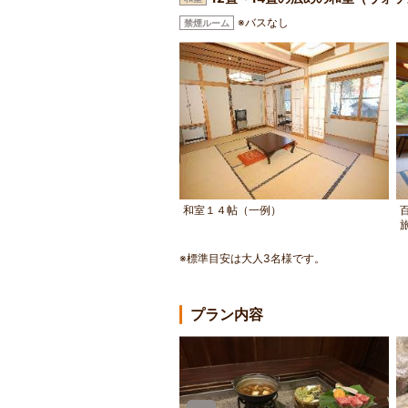
※バスなし
禁煙ルーム
和室１４帖（一例）
※標準目安は大人3名様です。
プラン内容