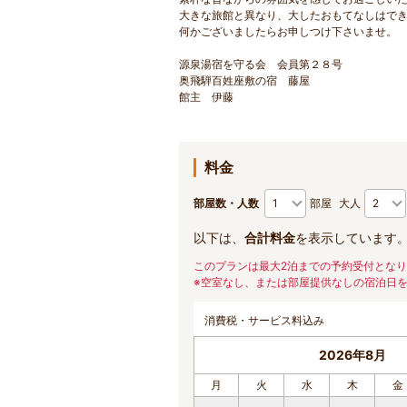
大きな旅館と異なり、大したおもてなしはで
何かございましたらお申しつけ下さいませ。
源泉湯宿を守る会 会員第２８号
奥飛騨百姓座敷の宿 藤屋
館主 伊藤
料金
部屋数・人数
部屋
大人
以下は、
合計料金
を表示しています
このプランは最大2泊までの予約受付とな
※空室なし、または部屋提供なしの宿泊日
消費税・サービス料込み
2026年8月
月
火
水
木
金