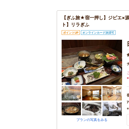
【ぎふ旅★宿一押し】ジビエ×源
ト】リラぎふ
ポイントUP
オンラインカード決済可
7
プランの写真をみる