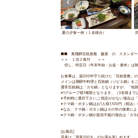
天も出来る貸切風呂は２４時間ご
夏の夕食一例（１名様分）
★滞在中何度でもご利用ください
■■ 奥飛騨百姓座敷 藤屋 の スタンダー
＝＝ １泊２食付 ＝＝
但し、特定日（年末年始・お盆・連休）は除
お食事は、築200年守り続けた「百姓座敷」
メインは飛騨牛料理と百姓鍋（ジビエ鍋）を
通常百姓鍋は「カモ鍋」となりますが、「地
※1グループ様1種類となります。（3名様まで
※予約時に選択下さい,ご指定ががない場合は
※クマ鍋・ボタン鍋はお1人様1,100円（税
※なお、クマ鍋・ボタン鍋はその年の猟果によ
※クマ鍋・ボタン鍋が提供不能の場合は「カモ
[お風呂]
温泉は「源泉100％」のお湯を楽しめます。