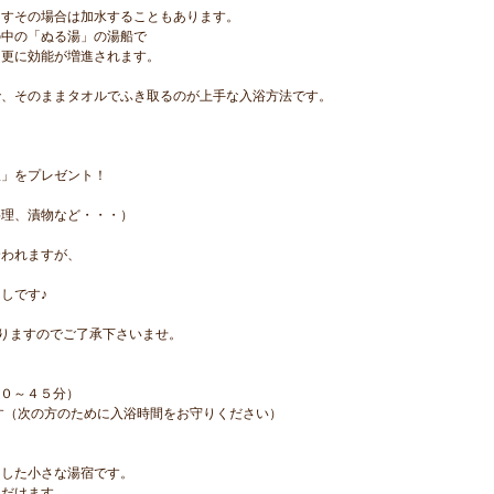
ますその場合は加水することもあります。
の中の「ぬる湯」の湯船で
、更に効能が増進されます。
で、そのままタオルでふき取るのが上手な入浴方法です。
」をプレゼント！
理、漬物など・・・）
われますが、
しです♪
りますのでご了承下さいませ。
３０～４５分）
す（次の方のために入浴時間をお守りください）
とした小さな湯宿です。
ただけます。