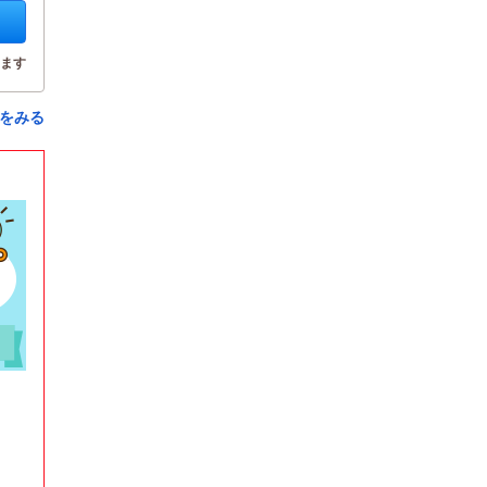
ます
をみる