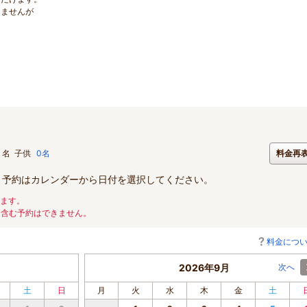
きませんが
名
子供
0名
料金再
。予約はカレンダーから日付を選択してください。
ります。
を含む予約はできません。
料金につ
2026年9月
次へ
土
日
月
火
水
木
金
土