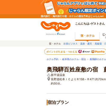
国内旅行・海外旅行や宿・ホテルの宿泊予約はじゃらんnet
こんにちは♪ゲストさん
じ
宿・ホテル
宿・ホテル
出張ビジネス
温泉・露天
高級宿
ポイントがたまる・つかえる
ホテル予約
>
岐阜県のホテル・宿泊
>
奥飛騨のホテ
奥飛騨百姓座敷の宿 
新平湯温泉
長野道松本ＩＣよりＲ158～Ｒ471 約70k
約50分。
宿泊プラン