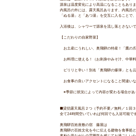
源泉は温度変化により高温になることもあり
内風呂の外には、露天風呂あります、内風呂
「ぬる湯」と「あつ湯」を交互に入ることで
入浴後は、シャワーで源泉を流し落とさない
【こだわりの自家野菜】
お土産にうれしい、奥飛騨の特産！「鷹の爪
お料理に使える！（お刺身やみそ汁、中華料
ピリリと辛い！別名「奥飛騨の爆弾」とも云
お食事の良いアクセントになること間違いな
※季節に状況によって内容が変わる場合があ
■貸切露天風呂２つ（予約不要／無料／１回
全て24時間空いていれば何回でも入浴可能で
奥飛騨百姓座敷の宿 藤屋は
奥飛騨の百姓文化を今に伝える建物を食事処
素朴な昔ながらの雰囲気を感じてお過ごしい