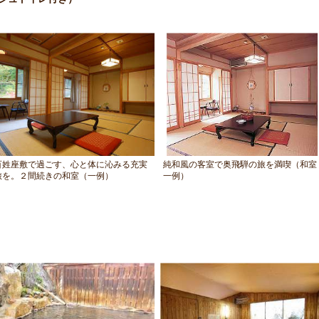
百姓座敷で過ごす、心と体に沁みる充実
純和風の客室で奥飛騨の旅を満喫（和室
旅を。２間続きの和室（一例）
一例）