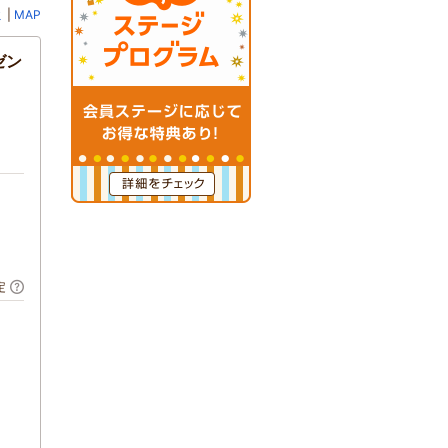
ミ
|
MAP
ゼン
定