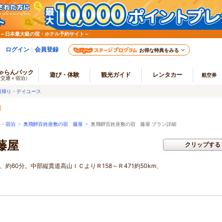
 ～日本最大級の宿・ホテル予約サイト～
ログイン
会員登録
お得な特典をみる
ゃらんパック
遊び・体験
観光ガイド
レンタカー
航空券
（交通＋宿泊）
日帰り・デイユース
ル・宿泊
>
奥飛騨百姓座敷の宿 藤屋
>
奥飛騨百姓座敷の宿 藤屋 プラン詳細
藤屋
クリップする
m、約60分。中部縦貫道高山ＩＣよりＲ158～Ｒ471約50km、