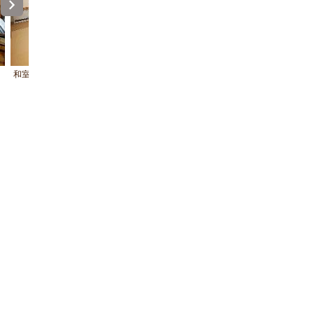
和室１４帖（一例）
夕食は当館名物の奥飛騨百姓鍋。
おすすめはクマ鍋です。奥飛騨の
はコラーゲンたっぷり！