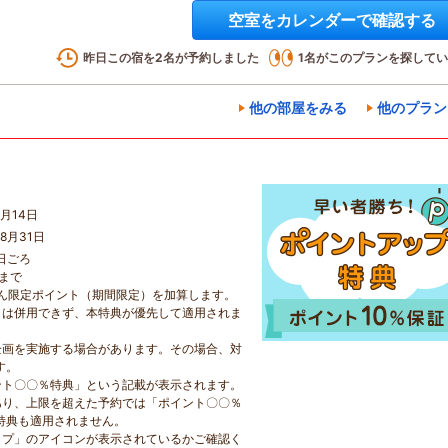
空室をカレンダーで確認する
昨日この宿を
2
名が予約しました
1
名がこのプランを探してい
他の部屋をみる
他のプラン
月14日
8月31日
日ごろ
日まで
らん限定ポイント（期間限定）を加算します。
とは併用できず、本特典が優先して適用されま
企画を実施する場合があります。その場合、対
す。
ント〇〇％特典」という記載が表示されます。
あり、上限を超えた予約では「ポイント〇〇％
特典も適用されません。
ップ」のアイコンが表示されているかご確認く