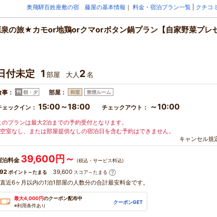
奥飛騨百姓座敷の宿 藤屋の基本情報
｜
料金・宿泊プラン一覧
|
クチコ
泉の旅★カモor地鶏orクマorボタン鍋プラン【自家野菜プレ
日付未定
1
2
部屋
大人
名
食事：
部屋：
朝・夕
和室
禁煙ルーム
15:00～18:00
～10:00
チェックイン：
チェックアウト：
このプランは最大2泊までの予約受付となります。
※空室なし、または部屋提供なしの宿泊日を含む予約はできません。
キャンセル規
39,600円～
宿泊料金
(税込・サービス料込)
92
39,600
ポイント～たまる
スコア～たまる
※直近6ヶ月以内の1泊1部屋の人数分の合計最安料金です。
最大4,000円
のクーポン配布中
クーポンGET
※利用条件あり