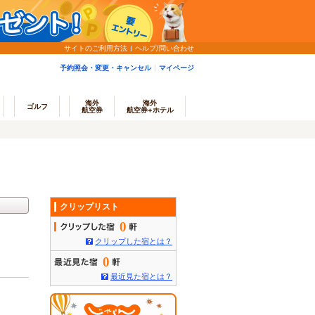
サイトのご利用方法
ヘルプ/問い合わせ
予約照会・変更・キャンセル
マイページ
海外
海外
ゴルフ
航空券
航空券+ホテル
クリップリスト
0
クリップした宿とは？
0
最近見た宿とは？