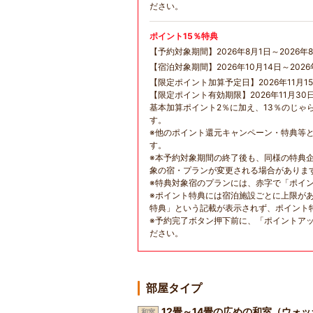
ださい。
ポイント15％特典
【予約対象期間】2026年8月1日～2026年8
【宿泊対象期間】2026年10月14日～2026
【限定ポイント加算予定日】2026年11月1
【限定ポイント有効期限】2026年11月30
基本加算ポイント2％に加え、13％のじゃ
す。
※他のポイント還元キャンペーン・特典等
す。
※本予約対象期間の終了後も、同様の特典
象の宿・プランが変更される場合がありま
※特典対象宿のプランには、赤字で「ポイ
※ポイント特典には宿泊施設ごとに上限が
特典」という記載が表示されず、ポイント
※予約完了ボタン押下前に、「ポイントア
ださい。
部屋タイプ
12畳～14畳の広めの和室（ウォ
和室