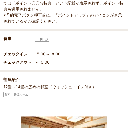
では「ポイント〇〇％特典」という記載が表示されず、ポイント特
典も適用されません。
※予約完了ボタン押下前に、「ポイントアップ」のアイコンが表示
されているかご確認ください。
食事
朝・夕
チェックイン
15:00～18:00
チェックアウト
～10:00
部屋紹介
12畳～14畳の広めの和室（ウォッシュトイレ付き）
和室
禁煙ルーム
部屋詳細
（
1
/
3
）
Pr
Ne
和室１４帖（一例）
百姓座
evi
xt
の和室
ou
s