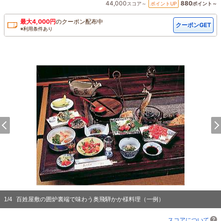
44,000
880
ポイントUP
スコア～
ポイント～
最大
4,000
円
の
クーポン配布中
クーポンGET
※利用条件あり
1
/
4
百姓屋敷の囲炉裏端で味わう奥飛騨かか様料理（一例）
スコアについて