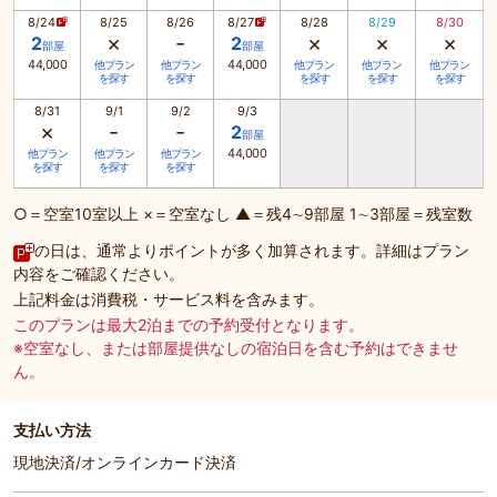
8/24
8/25
8/26
8/27
8/28
8/29
8/30
×
-
×
×
×
2
2
部屋
部屋
44,000
44,000
他プラン
他プラン
他プラン
他プラン
他プラン
を探す
を探す
を探す
を探す
を探す
8/31
9/1
9/2
9/3
×
-
-
2
部屋
44,000
他プラン
他プラン
他プラン
を探す
を探す
を探す
○＝空室10室以上 ×＝空室なし ▲＝残4∼9部屋 1∼3部屋＝残室数
の日は、通常よりポイントが多く加算されます。詳細はプラン
内容をご確認ください。
上記料金は消費税・サービス料を含みます。
このプランは最大2泊までの予約受付となります。
※空室なし、または部屋提供なしの宿泊日を含む予約はできませ
ん。
支払い方法
現地決済/オンラインカード決済