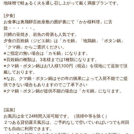
地味噌で軽ぁるく火を通し召し上がって戴く満腹プランです。
[夕食]
お食事は奥飛騨百姓座敷の囲炉裏にて「かか様料理」に舌
鼓・・・・・・。
川鱒の笹焼き、岩魚の骨酒も人気です。
夕食の百姓鍋（ジビエ鍋）は「カモ鍋」「地鶏鍋」「ボタン鍋」
「クマ鍋」からご選択ください。
※ご指定の無い場合は「カモ鍋」になります。
※百姓鍋の種類は、3名様までは1種類になります。
※クマ鍋・ボタン鍋はお1人様1,100円（税込）を現地にて追加で頂
戴しております。
※なお、クマ鍋・ボタン鍋はその年の猟果によって入荷不能でご提
供できない場合もありますのでご了承下さい
※クマ鍋・ボタン鍋が提供不能の場合は「カモ鍋」になります。
[温泉]
お風呂は全て24時間入浴可能です。（清掃中等を除く）
２つある貸切露天風呂は、ご予約なしで空いていればいつでも何回
でも自由に利用できます。