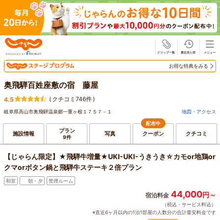
じゃらん
お得な特典をみる
奥飛騨百姓座敷の宿 藤屋
(
クチコミ746件
)
4.5
岐阜県高山市奥飛騨温泉郷一重ヶ根１７５７－１
地図・アクセス
配布中
プラン
施設情報
写真
クーポン
クチコミ
9件
【じゃらん限定】★飛騨牛増量★UKI-UKI-うきうき☆カモor地鶏or
クマorボタン鍋と飛騨牛ステーキ２倍プラン
和室
朝・夕
禁煙ルーム
44,000
円～
宿泊料金
（税込・サービス料込）
※直近6ヶ月以内の1泊1部屋の人数分の合計最安料金です