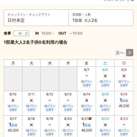
チェックイン・
チェックアウト
部屋数・人数
日付未定
1
2
部屋
大人
名
食事
IN
15:00～
OUT
～10:00
朝・夕
1部屋大人2名子供0名利用の場合
次へ
月
火
水
木
金
土
日
8/7
8/8
8/9
-
×
×
他プラン
他プラン
他プラン
を探す
を探す
を探す
8/10
8/11
8/12
8/13
8/14
8/15
8/16
×
×
-
-
×
×
1
部屋
46,200
他プラン
他プラン
他プラン
他プラン
他プラン
他プラン
を探す
を探す
を探す
を探す
を探す
を探す
8/17
8/18
8/19
8/20
8/21
8/22
8/23
×
-
×
×
-
1
1
部屋
部屋
46,200
46,200
他プラン
他プラン
他プラン
他プラン
他プラン
を探す
を探す
を探す
を探す
を探す