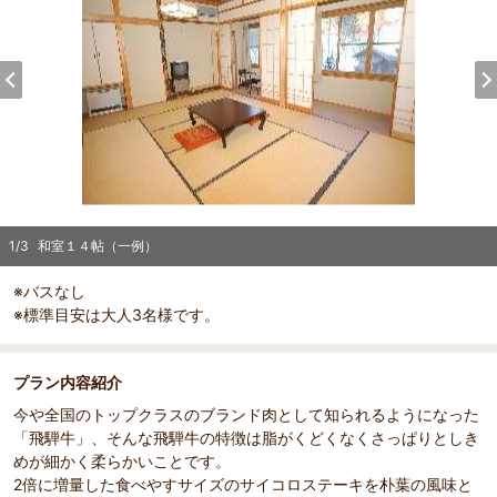
1
/
3
和室１４帖（一例）
※バスなし
※標準目安は大人3名様です。
プラン内容紹介
今や全国のトップクラスのブランド肉として知られるようになった
「飛騨牛」、そんな飛騨牛の特徴は脂がくどくなくさっぱりとしき
めが細かく柔らかいことです。
2倍に増量した食べやすサイズのサイコロステーキを朴葉の風味と