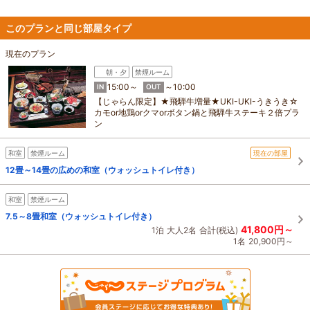
このプランと同じ部屋タイプ
現在のプラン
朝・夕
禁煙ルーム
15:00～
～10:00
IN
OUT
【じゃらん限定】★飛騨牛増量★UKI-UKI-うきうき☆
カモor地鶏orクマorボタン鍋と飛騨牛ステーキ２倍プラ
ン
和室
禁煙ルーム
現在の部屋
12畳～14畳の広めの和室（ウォッシュトイレ付き）
和室
禁煙ルーム
7.5～8畳和室（ウォッシュトイレ付き）
41,800円～
1泊
大人2名
合計(税込)
1名
20,900円～