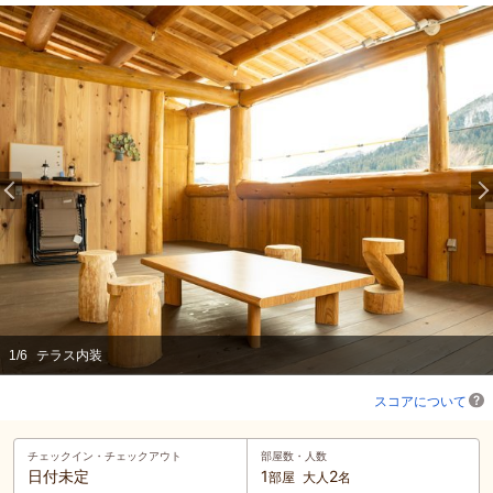
1
/
6
テラス内装
スコアについて
チェックイン・
チェックアウト
部屋数・人数
日付未定
1
2
部屋
大人
名