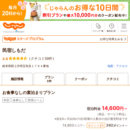
じゃらん
お得な特典をみる
民宿しもだ
(
クチコミ59件
)
4.6
岐阜県郡上市明宝気良１７９４番地
地図・アクセス
プラン
施設情報
クーポン
クチコミ
3件
お食事なしの素泊まりプラン
和室
食事なし
禁煙ルーム
14,600
円～
宿泊料金
（税込・サービス料込）
※直近6ヶ月以内の1泊1部屋の人数分の合計最安料金です
14,600
292
2
ポイント
%
スコア～
ポイント～