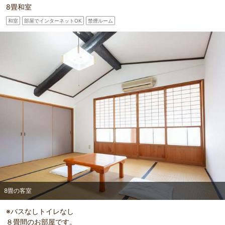
8畳和室
和室
部屋でインターネットOK
禁煙ルーム
8畳の客室
※バスなしトイレなし
８畳間のお部屋です。