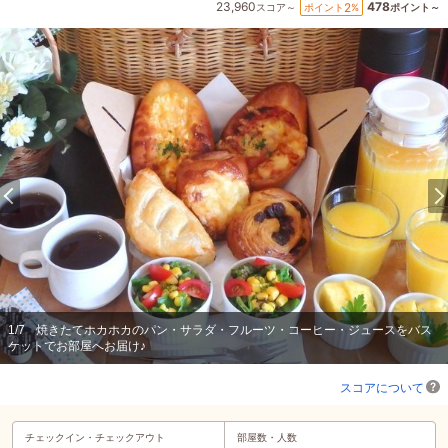
23,960
478
2
ポイント
%
スコア～
ポイント～
1
/
7
焼きたてホカホカのパン・サラダ・フルーツ・コーヒー・ジュースをバス
ケットでお部屋へお届け♪
スコアについて
チェックイン・
チェックアウト
部屋数・人数