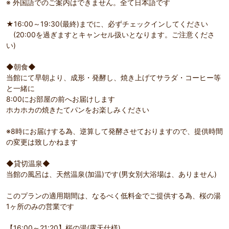
※ 外国語でのご案内はできません。全て日本語です
★16:00～19:30(最終)までに、必ずチェックインしてください
(20:00を過ぎますとキャンセル扱いとなります。ご注意くださ
い)
◆朝食◆
当館にて早朝より、成形・発酵し、焼き上げてサラダ・コーヒー等
と一緒に
8:00にお部屋の前へお届けします
ホカホカの焼きたてパンをお楽しみください
※8時にお届けする為、逆算して発酵させておりますので、提供時間
の変更は致しかねます
◆貸切温泉◆
当館の風呂は、天然温泉(加温)です(男女別大浴場は、ありません)
このプランの適用期間は、なるべく低料金でご提供する為、桜の湯
1ヶ所のみの営業です
【16:00～21:20】桜の湯(露天仕様)