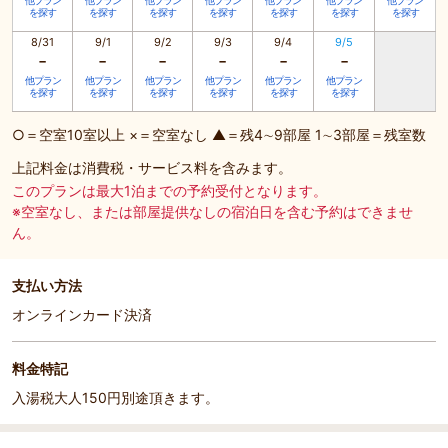
他プラン
他プラン
他プラン
他プラン
他プラン
他プラン
他プラン
を探す
を探す
を探す
を探す
を探す
を探す
を探す
8/31
9/1
9/2
9/3
9/4
9/5
-
-
-
-
-
-
他プラン
他プラン
他プラン
他プラン
他プラン
他プラン
を探す
を探す
を探す
を探す
を探す
を探す
○＝空室10室以上 ×＝空室なし ▲＝残4∼9部屋 1∼3部屋＝残室数
上記料金は消費税・サービス料を含みます。
このプランは最大1泊までの予約受付となります。
※空室なし、または部屋提供なしの宿泊日を含む予約はできませ
ん。
支払い方法
オンラインカード決済
料金特記
入湯税大人150円別途頂きます。