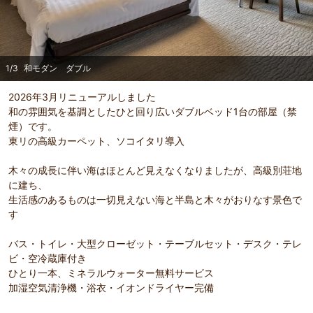
1
/
3
和モダン ダブル
2026年3月リニューアルしました
和の雰囲気を基調としたひと回り広いダブルベッド1台の部屋（禁
煙）です。
東リの高級カーペット、ソコイタリ導入
木々の成長に伴い海はほとんど見えなくなりましたが、高級別荘地
に建ち、
生活感のあるものは一切見えない海と半島と木々がおりなす景色で
す
バス・トイレ・大型クローゼット・テーブルセット・デスク・テレ
ビ・空冷蔵庫付き
ひとり一本、ミネラルウォーター無料サービス
加湿空気清浄機・浴衣・イオンドライヤー完備