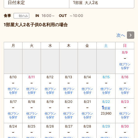
日付未定
1
2
部屋
大人
名
食事
IN
16:00～
OUT
～10:00
朝のみ
1部屋大人2名子供0名利用の場合
次へ
月
火
水
木
金
土
日
8/9
-
他プラン
を探す
8/10
8/11
8/12
8/13
8/14
8/15
8/16
-
-
-
-
-
-
-
他プラン
他プラン
他プラン
他プラン
他プラン
他プラン
他プラン
を探す
を探す
を探す
を探す
を探す
を探す
を探す
8/17
8/18
8/19
8/20
8/21
8/22
8/23
-
-
-
-
-
-
1
部屋
23,960
他プラン
他プラン
他プラン
他プラン
他プラン
他プラン
を探す
を探す
を探す
を探す
を探す
を探す
8/24
8/25
8/26
8/27
8/28
8/29
8/30
-
-
-
-
-
-
-