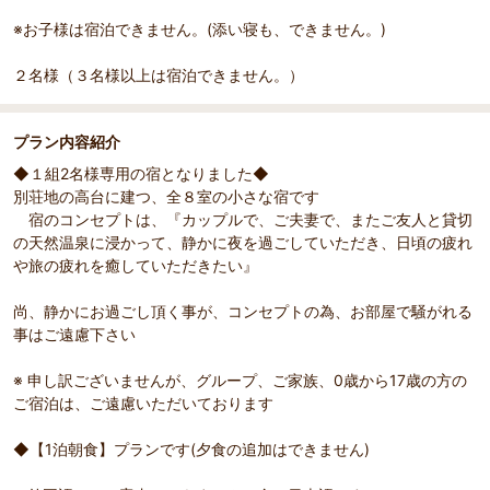
※お子様は宿泊できません。(添い寝も、できません。)
２名様（３名様以上は宿泊できません。）
プラン内容紹介
◆１組2名様専用の宿となりました◆
別荘地の高台に建つ、全８室の小さな宿です
部屋詳細
（
1
/
3
）
Pr
Ne
宿のコンセプトは、『カップルで、ご夫妻で、またご友人と貸切
和モダン ダブル
浴衣・
evi
xt
の天然温泉に浸かって、静かに夜を過ごしていただき、日頃の疲れ
シ・カ
ou
や旅の疲れを癒していただきたい』
s
尚、静かにお過ごし頂く事が、コンセプトの為、お部屋で騒がれる
事はご遠慮下さい
※ 申し訳ございませんが、グループ、ご家族、0歳から17歳の方の
ご宿泊は、ご遠慮いただいております
◆【1泊朝食】プランです(夕食の追加はできません)