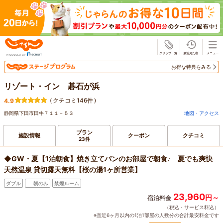
じゃらん
お得な特典をみる
リゾート・イン 碁石が浜
(
クチコミ146件
)
4.9
静岡県下田市田牛７１１－５３
地図・アクセス
プラン
施設情報
クーポン
クチコミ
23件
◆GW・夏【1泊朝食】焼き立てパンのお部屋で朝食♪ 夏でも爽快
天然温泉 貸切露天無料【桜の湯1ヶ所営業】
ダブル
朝のみ
禁煙ルーム
23,960
円～
宿泊料金
（税込・サービス料込）
※直近6ヶ月以内の1泊1部屋の人数分の合計最安料金です