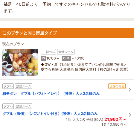
補足：40日前より、予約してすぐのキャンセルでも取消料がかかり
ます。
このプランと同じ部屋タイプ
現在のプラン
朝のみ
禁煙ルーム
16:00～
～10:00
IN
OUT
◆GW・夏【1泊朝食】焼き立てパンのお部屋で朝食♪
夏でも爽快 天然温泉 貸切露天無料【桜の湯1ヶ所営業】
ダブル
禁煙ルーム
現在の部屋
和モダン ダブル【バス/トイレ付】（禁煙）大人2名様のみ
ダブル
禁煙ルーム
ダブル（海側）【バス/トイレ付き】(禁煙）大人2名様のみ
21,960円～
1泊
大人2名
合計(税込)
1名
10,980円～