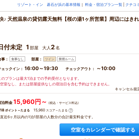
リゾート・イン 碁石が浜の基本情報
｜
料金・宿泊プラン一覧
|
クチコ
快♪ 天然温泉の貸切露天無料【桜の湯1ヶ所営業】周辺にはき
日付未定
1
2
部屋
大人
名
食事：
部屋：
食事なし
ツイン
禁煙ルーム
16:00～19:30
～10:00
チェックイン：
チェックアウト：
このプランは最大1泊までの予約受付となります。
※空室なし、または部屋提供なしの宿泊日を含む予約はできません。
キャンセル規
15,960円～
宿泊料金
(税込・サービス料込)
18
15,960
ポイント～たまる
スコア～たまる
※直近6ヶ月以内の1泊1部屋の人数分の合計最安料金です。
空室をカレンダーで確認する