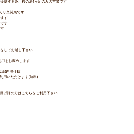
提供する為、桜の湯1ヶ所のみの営業です
ルカリ単純泉です
せます
付です
ます
意をしてお越し下さい
利用をお薦めします
の湯(内湯仕様)
利用いただけます(無料)
回目以降の方はこちらをご利用下さい
い