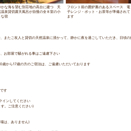
静かな海を望む別荘地の高台に建つ 天
フロント前の囲炉裏のあるスペース 電
然温泉貸切露天風呂が自慢の全８室の小
子レンジ・ポット・お茶等が準備されて
さな宿
ます
、またご友人と貸切の天然温泉に浸かって、静かに夜を過ごしていただき、日頃の
為、お部屋で騒がれる事はご遠慮下さい
、0歳から17歳の方のご宿泊は、ご遠慮いただいております
語です
ックインしてください
ます。ご注意ください)
浴場は、ありません)