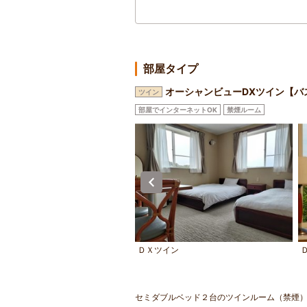
部屋タイプ
オーシャンビューDXツイン【バ
ツイン
部屋でインターネットOK
禁煙ルーム
イン
ＤＸツイン
セミダブルベッド２台のツインルーム（禁煙