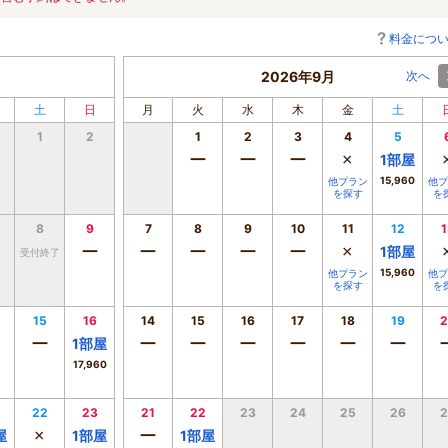
料金につ
2026年9月
次へ
土
日
月
火
水
木
金
土
1
2
1
2
3
4
5
ー
ー
ー
×
1
部屋
15,960
他プラン
他プ
を探す
を
8
9
7
8
9
10
11
12
1
ー
ー
ー
ー
ー
×
1
部屋
受付終了
15,960
他プラン
他プ
を探す
を
15
16
14
15
16
17
18
19
2
ー
ー
ー
ー
ー
ー
ー
1
部屋
17,960
22
23
21
22
23
24
25
26
2
×
ー
屋
1
部屋
1
部屋