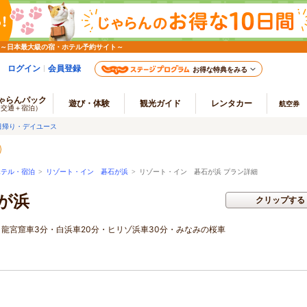
 ～日本最大級の宿・ホテル予約サイト～
ログイン
会員登録
お得な特典をみる
ゃらんパック
遊び・体験
観光ガイド
レンタカー
航空券
（交通＋宿泊）
日帰り・デイユース
ホテル・宿泊
>
リゾート・イン 碁石が浜
>
リゾート・イン 碁石が浜 プラン詳細
が浜
クリップする
 龍宮窟車3分・白浜車20分・ヒリゾ浜車30分・みなみの桜車