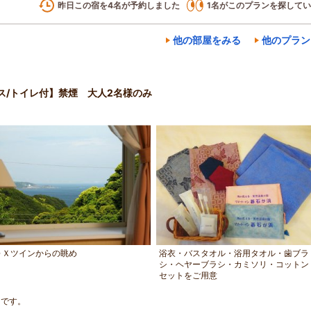
昨日この宿を
4
名が予約しました
1
名がこのプランを探してい
他の部屋をみる
他のプラン
ス/トイレ付】禁煙 大人2名様のみ
ＤＸツインからの眺め
浴衣・バスタオル・浴用タオル・歯ブラ
シ・ヘヤーブラシ・カミソリ・コットン
セットをご用意
）です。