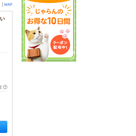
ミ
|
MAP
れい
定