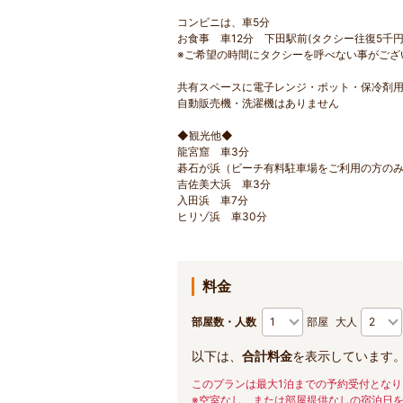
コンビニは、車5分
お食事 車12分 下田駅前(タクシー往復5千円
※ご希望の時間にタクシーを呼べない事がござ
共有スペースに電子レンジ・ポット・保冷剤
自動販売機・洗濯機はありません
◆観光他◆
龍宮窟 車3分
碁石が浜（ビーチ有料駐車場をご利用の方のみ
吉佐美大浜 車3分
入田浜 車7分
ヒリゾ浜 車30分
料金
部屋数・人数
部屋
大人
以下は、
合計料金
を表示しています
このプランは最大1泊までの予約受付となり
※空室なし、または部屋提供なしの宿泊日