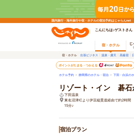
国内旅行・海外旅行や宿・ホテルの宿泊予約はじゃらんnet
こんにちは♪ゲストさん
じ
宿・ホテル
宿・ホテル
出張ビジネス
温泉・露天
高級宿
ポイントがたまる・つかえる
ホテル予約
>
静岡県のホテル・宿泊
>
下田・白浜の
リゾート・イン 碁石
下田温泉
東名沼津ICより伊豆縦貫道経由で約2時間
15分♪
宿泊プラン