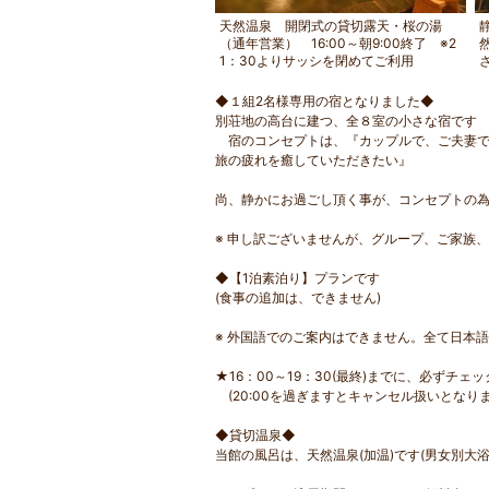
浜（車2分）岩場もありシュノー
天然温泉 開閉式の貸切露天・桜の湯
人気の小さな浜。有料駐車場利用
（通年営業） 16:00～朝9:00終了 ※2
み利用可。不定休
1：30よりサッシを閉めてご利用
◆１組2名様専用の宿となりました◆
別荘地の高台に建つ、全８室の小さな宿です
宿のコンセプトは、『カップルで、ご夫妻で
旅の疲れを癒していただきたい』
尚、静かにお過ごし頂く事が、コンセプトの
※ 申し訳ございませんが、グループ、ご家族
◆【1泊素泊り】プランです
(食事の追加は、できません)
※ 外国語でのご案内はできません。全て日本
★16：00～19：30(最終)までに、必ずチェ
(20:00を過ぎますとキャンセル扱いとなり
◆貸切温泉◆
当館の風呂は、天然温泉(加温)です(男女別大