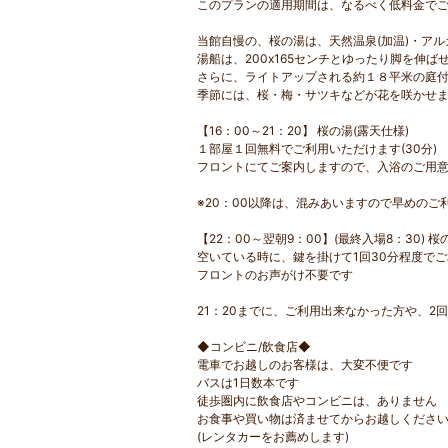
このプランの適用期間は、なるべく低料金でご
当館自慢の、桜の湯は、天然温泉(加温)・ア
湯船は、200x165センチとゆったり脚を伸ば
さらに、ライトアップされる約１８平米の庭
季節には、桜・梅・サツキなどが花を咲かせ
【16：00～21：20】 桜の湯(露天仕様)
１部屋１回無料でご利用いただけます(30分)
フロントにてご案内しますので、入浴のご用
※20：00以降は、混みあいますので早めのご
【22：00～翌朝9：00】(最終入場8：30) 桜
空いている時に、鍵を掛けて1回30分程度でご
フロントのお声がけ不要です
21：20までに、ご利用出来なかった方や、2
◆コンビニ/飲食店◆
電車でお越しのお客様は、大変不便です
バスは1日数本です
徒歩圏内に飲食店やコンビニは、ありません
お食事や買い物は済ませてからお越しくださ
(レンタカーをお薦めします)