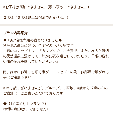
※お子様は宿泊できません。(添い寝も、できません。)
２名様（３名様以上は宿泊できません。）
プラン内容紹介
◆１組2名様専用の宿となりました◆
部屋詳細
（
1
/
3
）
Pr
Ne
別荘地の高台に建つ、全８室の小さな宿です
和モダン ダブル
浴衣・
evi
xt
宿のコンセプトは、『カップルで、ご夫妻で、またご友人と貸切
シ・カ
ou
の天然温泉に浸かって、静かに夜を過ごしていただき、日頃の疲れ
s
や旅の疲れを癒していただきたい』
尚、静かにお過ごし頂く事が、コンセプトの為、お部屋で騒がれる
事はご遠慮下さい
※ 申し訳ございませんが、グループ、ご家族、0歳から17歳の方の
ご宿泊は、ご遠慮いただいております
◆【1泊素泊り】プランです
(食事の追加は、できません)