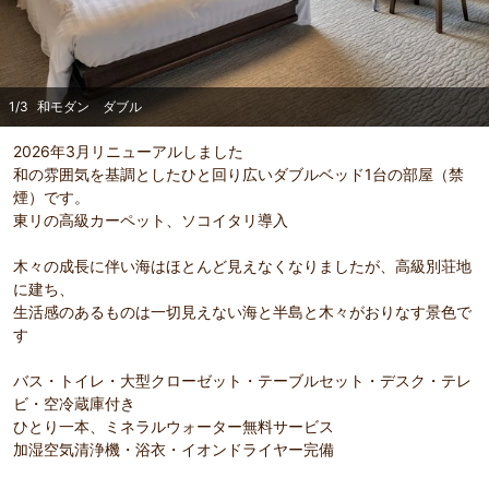
1
/
3
和モダン ダブル
2026年3月リニューアルしました
和の雰囲気を基調としたひと回り広いダブルベッド1台の部屋（禁
煙）です。
東リの高級カーペット、ソコイタリ導入
木々の成長に伴い海はほとんど見えなくなりましたが、高級別荘地
に建ち、
生活感のあるものは一切見えない海と半島と木々がおりなす景色で
す
バス・トイレ・大型クローゼット・テーブルセット・デスク・テレ
ビ・空冷蔵庫付き
ひとり一本、ミネラルウォーター無料サービス
加湿空気清浄機・浴衣・イオンドライヤー完備