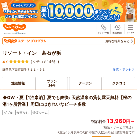
じゃらん
お得な特典をみる
リゾート・イン 碁石が浜
(
クチコミ146件
)
4.9
静岡県下田市田牛７１１－５３
地図・アクセス
プラン
施設情報
クーポン
クチコミ
24件
◆GW・夏【1泊素泊】夏でも爽快♪ 天然温泉の貸切露天無料【桜の
湯1ヶ所営業】周辺にはきれいなビーチ多数
ダブル
食事なし
禁煙ルーム
13,960
円～
宿泊料金
（税込・サービス料込）
※直近6ヶ月以内の1泊1部屋の人数分の合計最安料金です