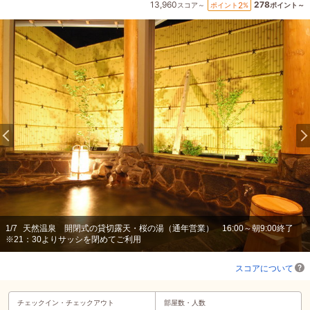
13,960
278
2
ポイント
%
スコア～
ポイント～
1
/
7
天然温泉 開閉式の貸切露天・桜の湯（通年営業） 16:00～朝9:00終了
※21：30よりサッシを閉めてご利用
スコアについて
チェックイン・
チェックアウト
部屋数・人数