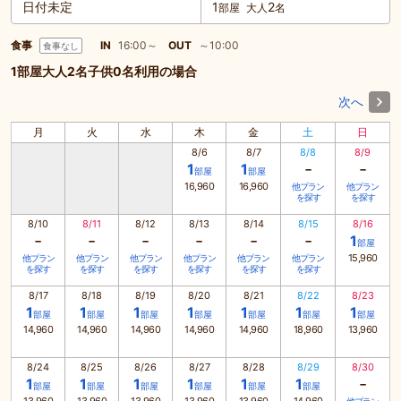
日付未定
1
2
部屋
大人
名
食事
IN
16:00～
OUT
～10:00
食事なし
1部屋大人2名子供0名利用の場合
次へ
月
火
水
木
金
土
日
8/6
8/7
8/8
8/9
-
-
1
1
部屋
部屋
16,960
16,960
他プラン
他プラン
を探す
を探す
8/10
8/11
8/12
8/13
8/14
8/15
8/16
-
-
-
-
-
-
1
部屋
15,960
他プラン
他プラン
他プラン
他プラン
他プラン
他プラン
を探す
を探す
を探す
を探す
を探す
を探す
8/17
8/18
8/19
8/20
8/21
8/22
8/23
1
1
1
1
1
1
1
部屋
部屋
部屋
部屋
部屋
部屋
部屋
14,960
14,960
14,960
14,960
14,960
18,960
13,960
8/24
8/25
8/26
8/27
8/28
8/29
8/30
-
1
1
1
1
1
1
部屋
部屋
部屋
部屋
部屋
部屋