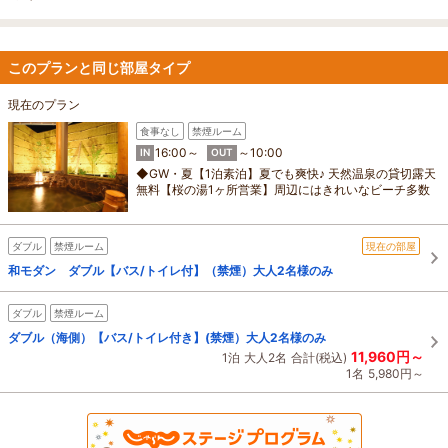
このプランと同じ部屋タイプ
現在のプラン
食事なし
禁煙ルーム
16:00～
～10:00
IN
OUT
◆GW・夏【1泊素泊】夏でも爽快♪ 天然温泉の貸切露天
無料【桜の湯1ヶ所営業】周辺にはきれいなビーチ多数
ダブル
禁煙ルーム
現在の部屋
和モダン ダブル【バス/トイレ付】（禁煙）大人2名様のみ
ダブル
禁煙ルーム
ダブル（海側）【バス/トイレ付き】(禁煙）大人2名様のみ
11,960円～
1泊
大人2名
合計(税込)
1名
5,980円～