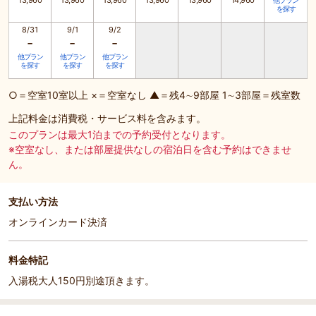
13,960
13,960
13,960
13,960
13,960
14,960
他プラン
を探す
8/31
9/1
9/2
-
-
-
他プラン
他プラン
他プラン
を探す
を探す
を探す
○＝空室10室以上 ×＝空室なし ▲＝残4∼9部屋 1∼3部屋＝残室数
上記料金は消費税・サービス料を含みます。
このプランは最大1泊までの予約受付となります。
※空室なし、または部屋提供なしの宿泊日を含む予約はできませ
ん。
支払い方法
オンラインカード決済
料金特記
入湯税大人150円別途頂きます。