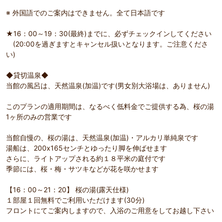
※ 外国語でのご案内はできません。全て日本語です
★16：00～19：30(最終)までに、必ずチェックインしてください
(20:00を過ぎますとキャンセル扱いとなります。ご注意くださ
い)
◆貸切温泉◆
当館の風呂は、天然温泉(加温)です(男女別大浴場は、ありません)
このプランの適用期間は、なるべく低料金でご提供する為、桜の湯
1ヶ所のみの営業です
当館自慢の、桜の湯は、天然温泉(加温)・アルカリ単純泉です
湯船は、200x165センチとゆったり脚を伸ばせます
さらに、ライトアップされる約１８平米の庭付です
季節には、桜・梅・サツキなどが花を咲かせます
【16：00～21：20】 桜の湯(露天仕様)
１部屋１回無料でご利用いただけます(30分)
フロントにてご案内しますので、入浴のご用意をしてお越し下さい